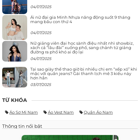
04/07/2025
Ái nữ đại gia Minh Nhựa năng động suốt 9 tháng
mang bầu con thứ 4
04/07/2025
Nữ giảng viên đại học sành điệu nhất nhì showbiz,
xách cả “lâu đài” xuống phố, sang chảnh từ giảng
đường ra phố khó ai đọ lại
04/07/2025
Tại sao giày thể thao giờ bị nhiều chị em “xếp xó” khi
mặc với quần jeans? Gái thanh lịch mê 3 kiểu này
hơn hẳn
03/07/2025
TỪ KHÓA
Áo Sơ Mi Nam
Áo Vest Nam
Quần Áo Nam
Thông tin nổi bật