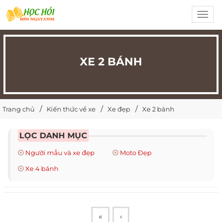
Toggl
navig
XE 2 BÁNH
Trang chủ
Kiến thức về xe
Xe đẹp
Xe 2 bánh
LỌC DANH MỤC
Người mẫu và xe đẹp
Moto Đẹp
Xe 4 bánh
«
‹