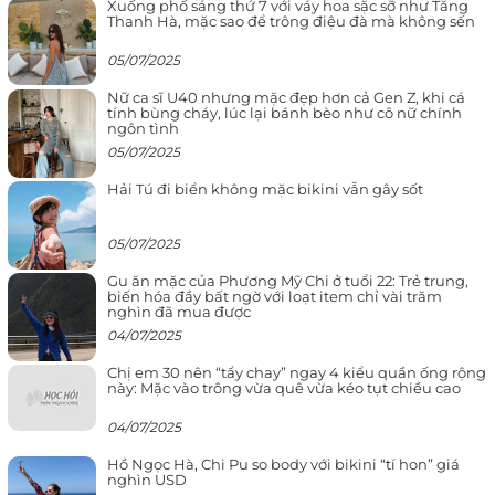
Xuống phố sáng thứ 7 với váy hoa sặc sỡ như Tăng
Thanh Hà, mặc sao để trông điệu đà mà không sến
05/07/2025
Nữ ca sĩ U40 nhưng mặc đẹp hơn cả Gen Z, khi cá
tính bùng cháy, lúc lại bánh bèo như cô nữ chính
ngôn tình
05/07/2025
Hải Tú đi biển không mặc bikini vẫn gây sốt
05/07/2025
Gu ăn mặc của Phương Mỹ Chi ở tuổi 22: Trẻ trung,
biến hóa đầy bất ngờ với loạt item chỉ vài trăm
nghìn đã mua được
04/07/2025
Chị em 30 nên “tẩy chay” ngay 4 kiểu quần ống rộng
này: Mặc vào trông vừa quê vừa kéo tụt chiều cao
04/07/2025
Hồ Ngọc Hà, Chi Pu so body với bikini “tí hon” giá
nghìn USD