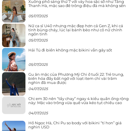
Xuống phố sáng thứ 7 với váy hoa sặc sỡ như Tăng
Thanh Hà, mặc sao để trông điệu đà mà không sến
05/07/2025
Nữ ca sĩ U40 nhưng mặc đẹp hơn cả Gen Z, khi cá
tính bùng cháy, lúc lại bánh bèo như cô nữ chính
ngôn tình
05/07/2025
Hải Tú đi biển không mặc bikini vẫn gây sốt
05/07/2025
Gu ăn mặc của Phương Mỹ Chi ở tuổi 22: Trẻ trung,
biến hóa đầy bất ngờ với loạt item chỉ vài trăm
nghìn đã mua được
04/07/2025
Chị em 30 nên “tẩy chay” ngay 4 kiểu quần ống rộng
này: Mặc vào trông vừa quê vừa kéo tụt chiều cao
04/07/2025
Hồ Ngọc Hà, Chi Pu so body với bikini “tí hon” giá
nghìn USD