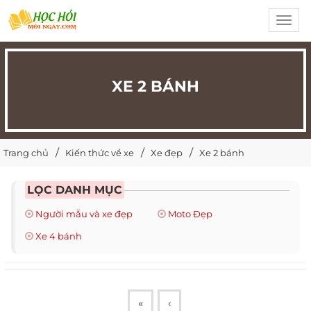
Toggl
navig
XE 2 BÁNH
Trang chủ
Kiến thức về xe
Xe đẹp
Xe 2 bánh
LỌC DANH MỤC
Người mẫu và xe đẹp
Moto Đẹp
Xe 4 bánh
«
‹