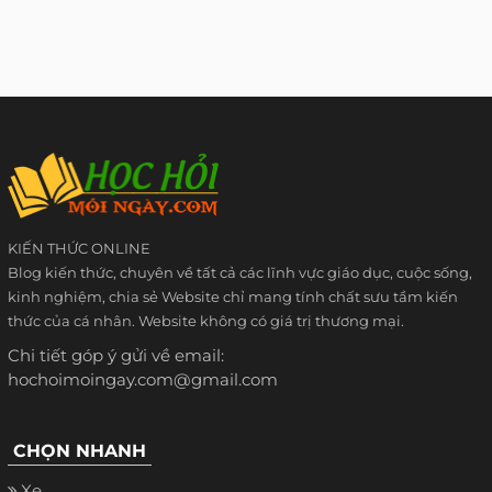
KIẾN THỨC ONLINE
Blog kiến thức, chuyên về tất cả các lĩnh vực giáo dục, cuộc sống,
kinh nghiệm, chia sẻ Website chỉ mang tính chất sưu tầm kiến
thức của cá nhân. Website không có giá trị thương mại.
Chi tiết góp ý gửi về email:
hochoimoingay.com@gmail.com
CHỌN NHANH
Xe