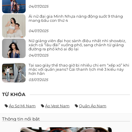
04/07/2025
Ái nữ đại gia Minh Nhựa năng động suốt 9 tháng
mang bầu con thứ 4
04/07/2025
Nữ giảng viên đại học sành điệu nhất nhì showbiz,
xách cả “lâu đài” xuống phố, sang chảnh từ giảng
đường ra phố khó ai đọ lại
04/07/2025
Tại sao giày thể thao giờ bị nhiều chị em “xếp xó” khi
mặc với quần jeans? Gái thanh lịch mê 3 kiểu này
hơn hẳn
03/07/2025
TỪ KHÓA
Áo Sơ Mi Nam
Áo Vest Nam
Quần Áo Nam
Thông tin nổi bật