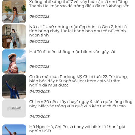
Xuống phố sáng thứ 7 với váy hoa sặc sỡ như Tăng
Thanh Hà, mặc sao để trông điệu đà mà không sến
05/07/2025
Nữ ca sĩ U40 nhưng mặc đẹp hơn cả Gen Z, khi cá
tính bùng cháy, lúc lại bánh bèo như cô nữ chính
ngôn tình
05/07/2025
Hải Tú đi biển không mặc bikini vẫn gây sốt
05/07/2025
Gu ăn mặc của Phương Mỹ Chi ở tuổi 22: Trẻ trung,
biến hóa đầy bất ngờ với loạt item chỉ vài trăm
nghìn đã mua được
04/07/2025
Chị em 30 nên “tẩy chay” ngay 4 kiểu quần ống rộng
này: Mặc vào trông vừa quê vừa kéo tụt chiều cao
04/07/2025
Hồ Ngọc Hà, Chi Pu so body với bikini “tí hon” giá
nghìn USD