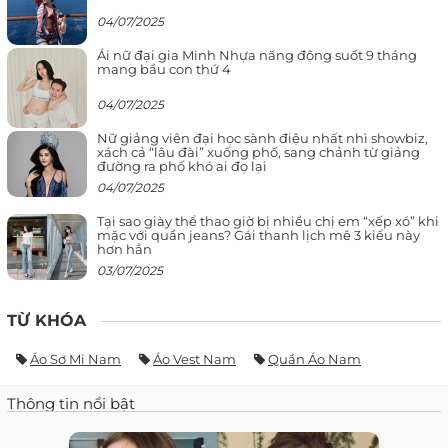
04/07/2025
Ái nữ đại gia Minh Nhựa năng động suốt 9 tháng
mang bầu con thứ 4
04/07/2025
Nữ giảng viên đại học sành điệu nhất nhì showbiz,
xách cả “lâu đài” xuống phố, sang chảnh từ giảng
đường ra phố khó ai đọ lại
04/07/2025
Tại sao giày thể thao giờ bị nhiều chị em “xếp xó” khi
mặc với quần jeans? Gái thanh lịch mê 3 kiểu này
hơn hẳn
03/07/2025
TỪ KHÓA
Áo Sơ Mi Nam
Áo Vest Nam
Quần Áo Nam
Thông tin nổi bật