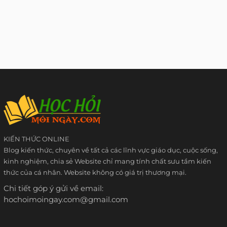
KIẾN THỨC ONLINE
Blog kiến thức, chuyên về tất cả các lĩnh vực giáo dục, cuộc sống,
kinh nghiệm, chia sẻ Website chỉ mang tính chất sưu tầm kiến
thức của cá nhân. Website không có giá trị thương mại.
Chi tiết góp ý gửi về email:
hochoimoingay.com@gmail.com