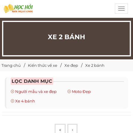
Toggl
navig
XE 2 BÁNH
Trang chủ
Kiến thức về xe
Xe đẹp
Xe 2 bánh
LỌC DANH MỤC
Người mẫu và xe đẹp
Moto Đẹp
Xe 4 bánh
«
‹