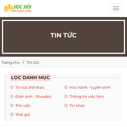
Toggl
navig
TIN TỨC
Trang chủ
Tin tức
LỌC DANH MỤC
Tin tức thể thao
Học hành - tuyển sinh
Điện ảnh - Showbiz
Thông tin việc làm
Tìm việc
Tin khác
Thời giá