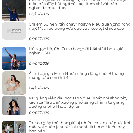
biến hóa đầy bất ngờ với loạt item chỉ vài trăm
nghìn đã mua được
04/07/2025
Chị em 30 nên “tẩy chay” ngay 4 kiểu quần ống rộng
này: Mặc vào trông vừa quê vừa kéo tụt chiều cao
04/07/2025
Hồ Ngọc Hà, Chi Pu so body với bikini “tí hon” giá
nghìn USD
04/07/2025
Ái nữ đại gia Minh Nhựa năng động suốt 9 tháng
mang bầu con thứ 4
04/07/2025
Nữ giảng viên đại học sành điệu nhất nhì showbiz,
xách cả “lâu đài” xuống phố, sang chảnh từ giảng
đường ra phố khó ai đọ lại
04/07/2025
Tại sao giày thể thao giờ bị nhiều chị em “xếp xó” khi
mặc với quần jeans? Gái thanh lịch mê 3 kiểu này
hơn hẳn