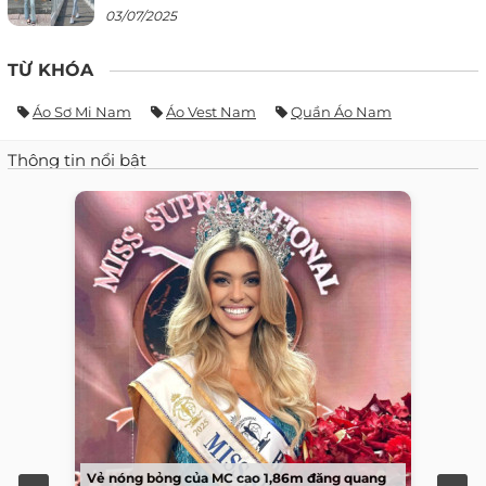
03/07/2025
TỪ KHÓA
Áo Sơ Mi Nam
Áo Vest Nam
Quần Áo Nam
Thông tin nổi bật
Vẻ nóng bỏng của MC cao 1,86m đăng quang