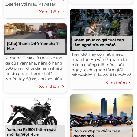
Z-series với mẫu Kawasaki
được ra mắt vào năm...
Z800 ABS 2016 với giá gần
Xem thêm
8,400 đô la tại thị trường Mỹ.
Kawasaki Z800...
Khâm phục cô gái tuổi cọp
[Clip] Thánh Drift Yamaha T-
làm nghề sửa xe môtô
Max
Trên đời này còn rất nhiều
Yamaha T-Max là mẫu xe tay
nhân tài. Họ vẫn ở quanh ta
ga của Yamaha, nằm ở hạng
mà ta chẳng biết nếu suốt
500 phân khối đã làm nhiều
ngày ta chỉ quan tâm giới
tín đồ phải "thèm khát".
"show-biz". Đây có lẽ là một cô
Nhiều tay độ xe, chơi xe biểu
gái đáng tự hào của "xe-biz"
Xem thêm
diễn cũng không ngần ngại
Việt trong tương lai. Nhân...
Xem thêm
leo lên những chiếc xe thể
loại này....
Yamaha Fz150i thêm màu
Bộ 3 xế đẹp tô điểm trên
mới tại Việt Nam
đường phố