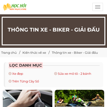
Toggl
navig
THÔNG TIN XE - BIKER - GIẢI ĐẤU
Trang chủ
Kiến thức về xe
Thông tin xe - Biker - Giải đấu
LỌC DANH MỤC
Xe đẹp
Sửa xe mô tô - 2 bánh
Trên Từng Cây Số