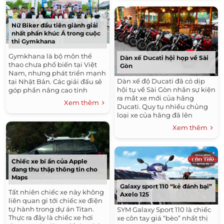
chính thức...
Nữ Biker đầu tiên giành giải
nhất phẩn khúc Á trong cuộc
thi Gymkhana
Gymkhana là bộ môn thể
Dàn xế Ducati hội họp về Sài
thao chưa phổ biến tại Việt
Gòn
Nam, nhưng phát triển mạnh
Dàn xế độ Ducati đã có dịp
tại Nhật Bản. Các giải đấu sẽ
hội tụ về Sài Gòn nhân sự kiện
góp phần nâng cao tính
ra mắt xe mới của hãng
chuyên nghiệp cho vận động
Xem thêm
Ducati. Quy tụ nhiều chủng
viên. Cuộc thi Gymkhana
loại xe của hãng đã lên
không giới hạn...
những món đồ chơi đắc tiền
Xem thêm
cùng xếp 1 hàng khoe vẻ
đẹp...
Chiếc xe bí ẩn của Apple
đang thu thập thông tin cho
Maps
Galaxy sport 110 “kẻ đánh bại”
Tất nhiên chiếc xe này không
Axelo 125
liên quan gì tới chiếc xe điện
tự hành trong dự án Titan.
SYM Galaxy Sport 110 là chiếc
Thực ra đây là chiếc xe hơi
xe côn tay giá “bèo” nhất thị