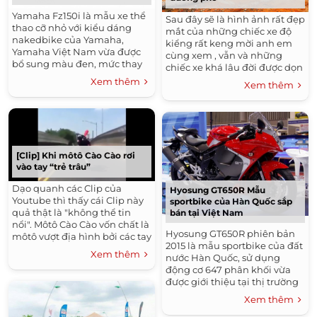
Yamaha Fz150i là mẫu xe thể
Sau đây sẽ là hình ảnh rất đẹp
thao cỡ nhỏ với kiểu dáng
mắt của những chiếc xe độ
nakedbike của Yamaha,
kiểng rất keng mời anh em
Yamaha Việt Nam vừa được
cùng xem , vẫn và những
bổ sung màu đen, mức thay
chiếc xe khá lâu đời được dọn
đổi là 67,5 triệu đồng so với
lại sau nhiều năm sử dụng . 3
Xem thêm
Xem thêm
bản GP và thông số kỹ thuật
đứa con đầy kiêu...
vẫn được...
[Clip] Khi môtô Cào Cào rơi
vào tay “trẻ trâu”
Dạo quanh các Clip của
Hyosung GT650R Mẫu
Youtube thì thấy cái Clip này
sportbike của Hàn Quốc sắp
quả thật là "không thể tin
bán tại Việt Nam
nổi". Môtô Cào Cào vốn chất là
Hyosung GT650R phiên bản
môtô vượt địa hình bởi các tay
2015 là mẫu sportbike của đất
nài mang tính chất biker.
Xem thêm
nước Hàn Quốc, sử dụng
Nhưng khi rơi vào "Trẻ Trâu"
động cơ 647 phân khối vừa
thì...
được giới thiệu tại thị trường
Việt Nam. Cũng theo hãng
Xem thêm
này cho biết sẽ phân phối