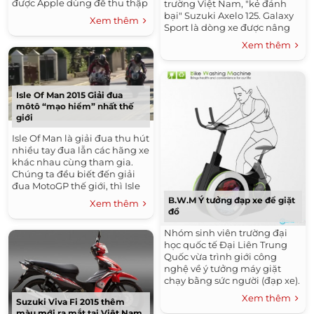
được Apple dùng để thu thập
trường Việt Nam, "kẻ đánh
dữ liệu dùng cho các chức
bại" Suzuki Axelo 125. Galaxy
Xem thêm
năng trong tương lai của
Sport là dòng xe được nâng
Maps,...
cấp từ dòng Galaxy của SYM,
Xem thêm
khi SYM không bỏ ngõ cuộc
chơi ở...
Isle Of Man 2015 Giải đua
môtô “mạo hiểm” nhất thế
giới
Isle Of Man là giải đua thu hút
nhiều tay đua lẫn các hãng xe
khác nhau cùng tham gia.
Chúng ta đều biết đến giải
đua MotoGP thế giới, thì Isle
Of Man được xem là cuộc đua
B.W.M Ý tưởng đạp xe để giặt
Xem thêm
"mạo hiểm" nhất hành tinh, vì
đồ
tốc...
Nhóm sinh viên trường đại
học quốc tế Đại Liên Trung
Quốc vừa trình giới công
nghệ về ý tưởng máy giặt
chạy bằng sức người (đạp xe). ​
Nhóm sinh viên đã nảy ra ý
Xem thêm
Suzuki Viva Fi 2015 thêm
tưởng khi kết hợp 2 công...
màu mới ra mắt tại Việt Nam