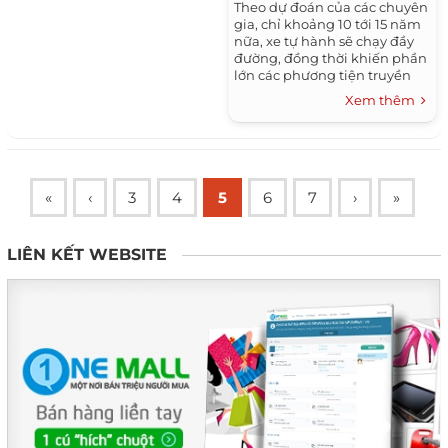
Theo dự đoán của các chuyên
gia, chỉ khoảng 10 tới 15 năm
nữa, xe tự hành sẽ chạy đầy
đường, đồng thời khiến phần
lớn các phương tiện truyền
thống bị xóa sổ. Hầu hết
Xem thêm
người dùng và các...
«
‹
3
4
5
6
7
›
»
LIÊN KẾT WEBSITE