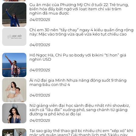
Gu ăn mặc của Phương Mỹ Chi ở tuổi 22: Trẻ trung,
biến hóa đầy bất ngờ với loạt item chỉ vài trăm
nghìn đã mua được
04/07/2025
Chị em 30 nên “tẩy chay” ngay 4 kiểu quần ống rộng
này: Mặc vào trông vừa quê vừa kéo tụt chiều cao
04/07/2025
Hồ Ngọc Hà, Chi Pu so body với bikini “tí hon” giá
nghìn USD
04/07/2025
Ái nữ đại gia Minh Nhựa năng động suốt 9 tháng
mang bầu con thứ 4
04/07/2025
Nữ giảng viên đại học sành điệu nhất nhì showbiz,
xách cả “lâu đài” xuống phố, sang chảnh từ giảng
đường ra phố khó ai đọ lại
04/07/2025
Tại sao giày thể thao giờ bị nhiều chị em “xếp xó” khi
mặc với quần jeans? Gái thanh lịch mê 3 kiểu này