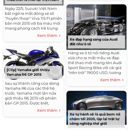
Ngày 22/5, Suzuki Việt Nam
bất ngờ ra mắt dòng xe số
"huyền thoại" Viva 115 FI phiên
bản mới 2015 với ba màu mới
mang phong cách trẻ trung
và thời trang hơn trong khi
Xem thêm
động cơ và giá xe không thay
Xe đạp hạng sang của Audi
đổi. Suzuki...
đắt như ô tô
Hãng xe ô tô nổi tiếng Audi
vừa cho ra mắt mẫu xe đạp
thể thao mới mang tên Audi
Sport Racing Bike với cái giá
[Clip] Yamaha giới thiệu
"trên trời" 19000 USD, tương
Yamaha R6 GP 2015
đương khoảng 410 triệu
Xem thêm
đồng. Tức là giá thành ngang
Sau sự thành công của dòng
bằng với một...
Yamaha R6 của các thế hệ
trước. Yamaha một lần nữa
giới thiệu R6 2015 với phiên
bản GP 2015. Được biết,
Yamaha R6 là dòng sportbike
Xem thêm
nằm ở phân hạng 600 phân
Xe tự hành sẽ là quả bom nổ
khối, được mệnh...
chậm tới 2025, lập lại trật tự
công nghiệp thế giới