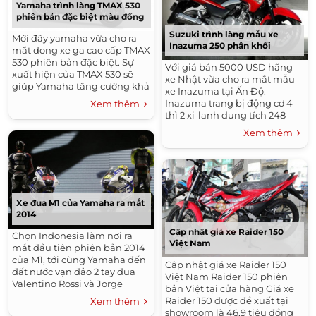
Yamaha trình làng TMAX 530
phiên bản đặc biệt màu đồng
Suzuki trình làng mẫu xe
Mới đây yamaha vừa cho ra
Inazuma 250 phân khối
mắt dong xe ga cao cấp TMAX
530 phiên bản đặc biệt. Sự
Với giá bán 5000 USD hãng
xuất hiện của TMAX 530 sẽ
xe Nhật vừa cho ra mắt mẫu
giúp Yamaha tăng cường khả
xe Inazuma tại Ấn Độ.
năng cạnh tranh trong phân
Inazuma trang bị động cơ 4
Xem thêm
khúc xe tay ga cao cấp. So với
thì 2 xi-lanh dung tích 248
phiên bản thông...
phân khối, làm mát băng
Xem thêm
nước, công suất 26 mã lực và
mô-men xoắn cực đại...
Xe đua M1 của Yamaha ra mắt
2014
Cập nhật giá xe Raider 150
Chọn Indonesia làm nơi ra
Việt Nam
mắt đầu tiên phiên bản 2014
của M1, tới cùng Yamaha đến
Cập nhật giá xe Raider 150
đất nước vạn đảo 2 tay đua
Việt Nam Raider 150 phiên
Valentino Rossi và Jorge
bản Việt tại cửa hàng Giá xe
Lorenzo. Hãng xe Nhật nhấn
Raider 150 được đề xuất tại
Xem thêm
mạnh tiềm năng tại thị
showroom là 46,9 tiệu đồng