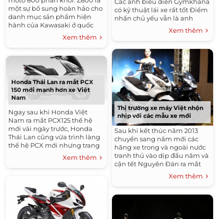
môtô 800 phân khối. Z800 là
Các anh biểu diễn Gymkhana
một sự bổ sung hoàn hảo cho
có kỹ thuật lái xe rất tốt Điểm
danh mục sản phẩm hiện
nhấn chủ yếu vẫn là anh
hành của Kawasaki ở quốc
chàng chạy chiếc Honda
Xem thêm
gia Nam Á. Xe được định vị
CBR600RR Mời các bạn
Xem thêm
dưới Z1000, sử dụng động cơ
cùng...
806 phân...
Honda Thái Lan ra mắt PCX
150 mới mạnh hơn xe Việt
Nam
Thị trường xe máy Việt nhộn
Ngay sau khi Honda Việt
nhịp với các mẫu xe mới
Nam ra mắt PCX125 thế hệ
mới vài ngày trước, Honda
Sau khi kết thúc năm 2013
Thái Lan cũng vừa trình làng
chuyển sang năm mới các
thế hệ PCX mới nhưng trang
hãng xe trong và ngoài nước
bị động cơ 150cc, mạnh hơn
tranh thủ vào dịp đầu năm và
Xem thêm
phiên bản tại Việt Nam.
cận tết Nguyên Đán ra mắt
các mẫu xe mới.Chỉ trong
Xem thêm
tháng đầu năm 2014, thị
trường xe máy Việt...