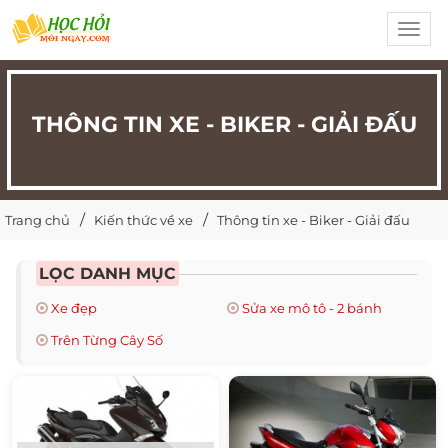
Toggl
navig
THÔNG TIN XE - BIKER - GIẢI ĐẤU
Trang chủ
Kiến thức về xe
Thông tin xe - Biker - Giải đấu
LỌC DANH MỤC
Xe đẹp
Sửa xe mô tô - 2 bánh
Trên Từng Cây Số