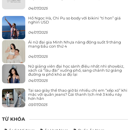
04/07/2025
Hồ Ngọc Hà, Chi Pu so body với bikini “tí hon” giá
nghìn USD
04/07/2025
Ái nữ đại gia Minh Nhựa năng động suốt 9 tháng
mang bầu con thứ 4
04/07/2025
Nữ giảng viên đại học sành điệu nhất nhì showbiz,
xách cả “lâu đài” xuống phố, sang chảnh từ giảng
đường ra phố khó ai đọ lại
04/07/2025
Tại sao giày thể thao giờ bị nhiều chị em “xếp xó” khi
mặc với quần jeans? Gái thanh lịch mê 3 kiểu này
hơn hẳn
03/07/2025
TỪ KHÓA