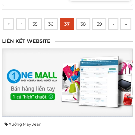
mẫu xe Lamsport...
«
‹
35
36
37
38
39
›
»
LIÊN KẾT WEBSITE
Xưởng May Jean