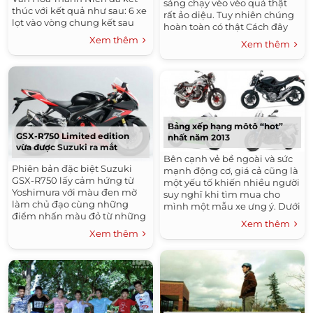
sáng chạy vèo vèo quả thật
thúc với kết quả như sau: 6 xe
rất ảo diệu. Tuy nhiên chúng
lọt vào vòng chung kết sau
hoàn toàn có thật Cách đây
khi chọn lọc trong 30 xe Chân
khoảng hai năm người ta đã
Xem thêm
Xem thêm
dung 6 xe tranh tài để...
làm ra những chiếc Tron bike
để bán...
Bảng xếp hạng môtô “hot”
GSX-R750 Limited edition
nhất năm 2013
vừa được Suzuki ra mắt
Bên cạnh vẻ bề ngoài và sức
Phiên bản đặc biệt Suzuki
mạnh động cơ, giá cả cũng là
GSX-R750 lấy cảm hứng từ
một yếu tố khiến nhiều người
Yoshimura với màu đen mờ
suy nghĩ khi tìm mua cho
làm chủ đạo cùng những
mình một mẫu xe ưng ý. Dưới
điểm nhấn màu đỏ từ những
đây là 10 mẫu xe “kinh tế”
Xem thêm
chi tiết linh kiện kèm ống xả
được lựa chọn trong...
Xem thêm
Yoshimura. Suzuki GSX-R750
phiên bản đặc...