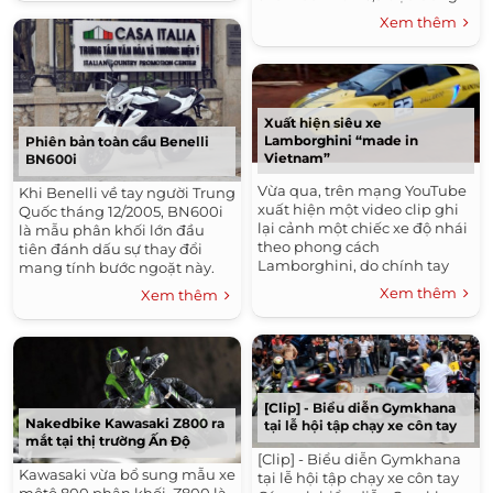
trường đang phá...
Mình lập topic này để anh em
Xem thêm
nào mê Raider có được thông
tin...
Xuất hiện siêu xe
Lamborghini “made in
Phiên bản toàn cầu Benelli
Vietnam”
BN600i
Vừa qua, trên mạng YouTube
Khi Benelli về tay người Trung
xuất hiện một video clip ghi
Quốc tháng 12/2005, BN600i
lại cảnh một chiếc xe độ nhái
là mẫu phân khối lớn đầu
theo phong cách
tiên đánh dấu sự thay đổi
Lamborghini, do chính tay
mang tính bước ngoặt này.
người Việt độ chế, được cho là
Bắt đầu từ BJ600GS dành
Xem thêm
Xem thêm
ở khu vực Tây Nguyên.
cho thị trường Trung Quốc,
BN600i giờ đây...
[Clip] - Biểu diễn Gymkhana
Nakedbike Kawasaki Z800 ra
tại lễ hội tập chạy xe côn tay
mắt tại thị trường Ấn Độ
[Clip] - Biểu diễn Gymkhana
Kawasaki vừa bổ sung mẫu xe
tại lễ hội tập chạy xe côn tay ​