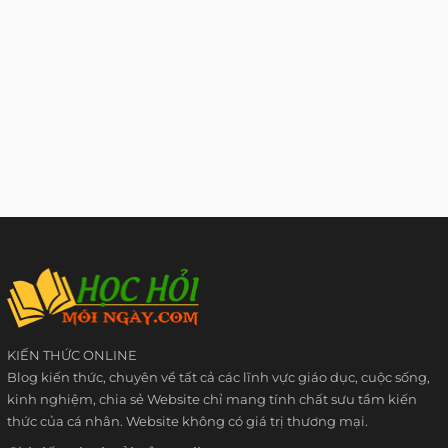
KIẾN THỨC ONLINE
Blog kiến thức, chuyên về tất cả các lĩnh vực giáo dục, cuộc sống,
kinh nghiệm, chia sẻ Website chỉ mang tính chất sưu tầm kiến
thức của cá nhân. Website không có giá trị thương mại.