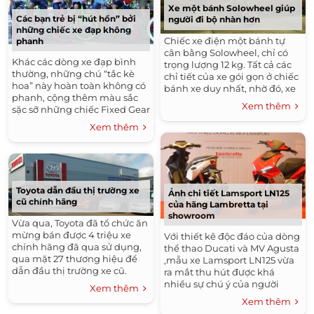
Xe một bánh Solowheel giúp
Các bạn trẻ bị “hút hồn” bởi
người đi bộ nhàn hơn
những chiếc xe đạp không
Chiếc xe điện một bánh tự
phanh
cân bằng Solowheel, chỉ có
Khác các dòng xe đạp bình
trọng lượng 12 kg. Tất cả các
thường, những chú “tắc kè
chỉ tiết của xe gói gọn ở chiếc
hoa” này hoàn toàn không có
bánh xe duy nhất, nhờ đó, xe
phanh, cộng thêm màu sắc
giúp người sử dụng dễ dàng
Xem thêm
sặc sỡ những chiếc Fixed Gear
di chuyển không chỉ...
đang làm mưa, làm gió trong
Xem thêm
cộng đồng thanh thiếu niên
Việt. Dạo...
Toyota dẫn đầu thị trường xe
Ảnh chi tiết Lamsport LN125
cũ chính hãng
của hãng Lambretta tại
showroom
Vừa qua, Toyota đã tổ chức ăn
mừng bán được 4 triệu xe
Với thiết kê độc đáo của dòng
chính hãng đã qua sử dụng,
thể thao Ducati và MV Agusta
qua mặt 27 thương hiệu để
,mẫu xe Lamsport LN125 vừa
dẫn đầu thị trường xe cũ.
ra mắt thu hút được khá
nhiều sự chú ý của người
Xem thêm
dùng trong nước. Cùng xem
Xem thêm
qua hình ảnh chi tiết của