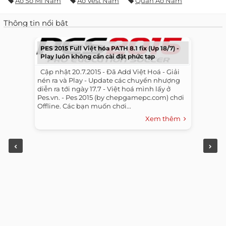
Áo Sơ Mi Nam
Áo Vest Nam
Quần Áo Nam
Thông tin nổi bật
PES 2015 Full Việt hóa PATH 8.1 fix (Up 18/7) -
Play luôn không cần cài đặt phức tạp
​ ​ Cập nhật 20.7.2015 - Đã Add Việt Hoá - Giải
nén ra và Play - Update các chuyển nhượng
diễn ra tới ngày 17.7 - Việt hoá mình lấy ở
Pes.vn. - Pes 2015 (by chepgamepc.com) chơi
Offline. Các bạn muốn chơi...
Xem thêm