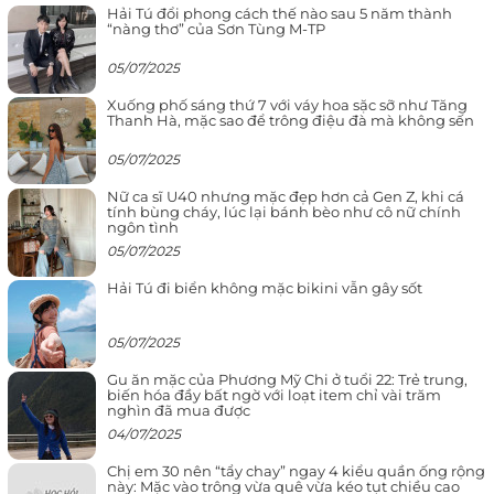
Hải Tú đổi phong cách thế nào sau 5 năm thành
“nàng thơ” của Sơn Tùng M-TP
05/07/2025
Xuống phố sáng thứ 7 với váy hoa sặc sỡ như Tăng
Thanh Hà, mặc sao để trông điệu đà mà không sến
05/07/2025
Nữ ca sĩ U40 nhưng mặc đẹp hơn cả Gen Z, khi cá
tính bùng cháy, lúc lại bánh bèo như cô nữ chính
ngôn tình
05/07/2025
Hải Tú đi biển không mặc bikini vẫn gây sốt
05/07/2025
Gu ăn mặc của Phương Mỹ Chi ở tuổi 22: Trẻ trung,
biến hóa đầy bất ngờ với loạt item chỉ vài trăm
nghìn đã mua được
04/07/2025
Chị em 30 nên “tẩy chay” ngay 4 kiểu quần ống rộng
này: Mặc vào trông vừa quê vừa kéo tụt chiều cao