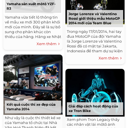
Yamaha sản xuất môtô YZF-
R3
Jorge Lorenze và Valentino
Yamaha vừa tiết lộ thông tin
Rossi giới thiệu mẫu MotoGP
về mẫu xe mới 300 phân khối
2014 mới của Team Blue
mới của mình. Đây sẽ là sự bổ
Trong ngày 17/01/2014, hai tay
sung cho phân khúc còn
đua MotoGP của đội Yamaha
thiếu của hãng. Hãng xe Nhật
là Jorge Lorenze và Valentino
Bản mới đăng ký thêm bản
Xem thêm
Rossi đã có mặt tại Jakarta,
quyền tên gọi YZF-R3 và R3
Indonesia để tham dự sự kiện
cho...
giới thiệu mẫu MotoGP 2014
Xem thêm
mới của Team Blue. Hai tay
đua này cũng đã...
Kết quả cuộc thi xe đẹp của
Giải đáp cách hoạt động của
Yamaha 2014
xe Tron Bike
Như vậy là cuộc thi thiết kế xe
Xem phim Tron Legacy thấy
của Yamaha tổ chức tại Nhà
các nhân vật lái môtô ánh
Văn Hoá Thanh Niên đã kết