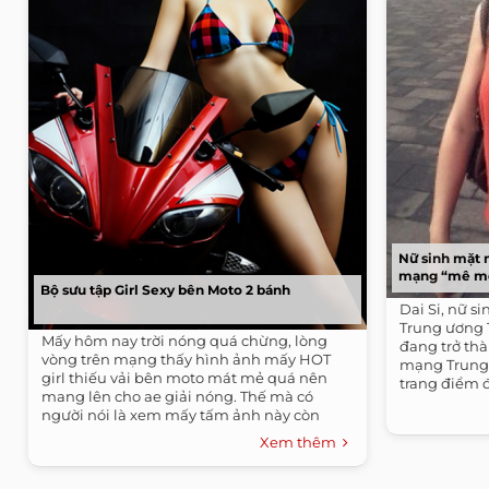
Nữ sinh mặt 
mạng “mê m
Bộ sưu tập Girl Sexy bên Moto 2 bánh
Dai Si, nữ s
Trung ương 
Mấy hôm nay trời nóng quá chừng, lòng
đang trở th
vòng trên mạng thấy hình ảnh mấy HOT
mạng Trung 
girl thiếu vải bên moto mát mẻ quá nên
trang điểm đ
mang lên cho ae giải nóng. Thế mà có
người nói là xem mấy tấm ảnh này còn
nóng hơn...
Xem thêm