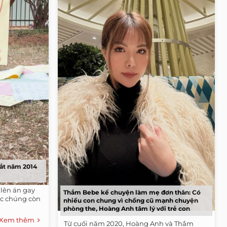
gắt năm 2014
lên án gay
Thắm Bebe kể chuyện làm mẹ đơn thân: Có
ặc chúng còn
nhiều con chung vì chồng cũ mạnh chuyện
phòng the, Hoàng Anh tâm lý với trẻ con
Xem thêm
Từ cuối năm 2020, Hoàng Anh và Thắm