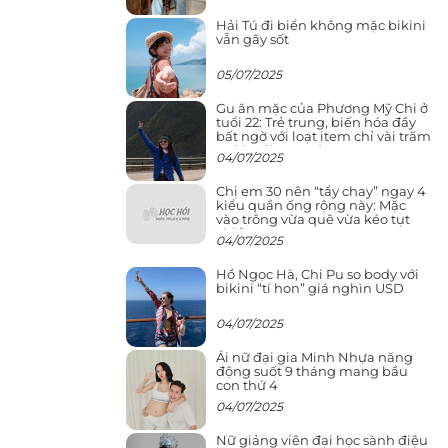
Hải Tú đi biển không mặc bikini
vẫn gây sốt
05/07/2025
Gu ăn mặc của Phương Mỹ Chi ở
tuổi 22: Trẻ trung, biến hóa đầy
bất ngờ với loạt item chỉ vài trăm
nghìn đã mua được
04/07/2025
Chị em 30 nên “tẩy chay” ngay 4
kiểu quần ống rộng này: Mặc
vào trông vừa quê vừa kéo tụt
chiều cao
04/07/2025
Hồ Ngọc Hà, Chi Pu so body với
bikini “tí hon” giá nghìn USD
04/07/2025
Ái nữ đại gia Minh Nhựa năng
động suốt 9 tháng mang bầu
con thứ 4
04/07/2025
Nữ giảng viên đại học sành điệu