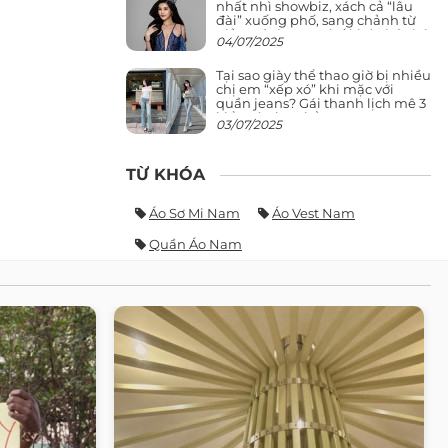
nhất nhì showbiz, xách cả “lâu
đài” xuống phố, sang chảnh từ
giảng đường ra phố khó ai đọ lại
04/07/2025
Tại sao giày thể thao giờ bị nhiều
chị em “xếp xó” khi mặc với
quần jeans? Gái thanh lịch mê 3
kiểu này hơn hẳn
03/07/2025
TỪ KHÓA
Áo Sơ Mi Nam
Áo Vest Nam
Quần Áo Nam