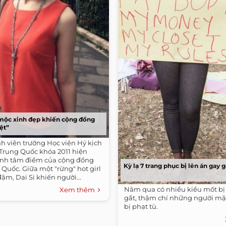
mộc xinh đẹp khiến cộng đồng
ệt”
inh viên trường Học viện Hý kịch
Trung Quốc khóa 2011 hiện
ành tâm điểm của cộng đồng
Kỳ lạ 7 trang phục bị lên án gay 
Quốc. Giữa một "rừng" hot girl
ậm, Dai Si khiến người...
Năm qua có nhiều kiểu mốt bị 
Xem thêm
gắt, thậm chí những người m
bị phạt tù.