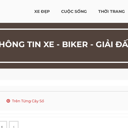
XE ĐẸP
CUỘC SỐNG
THỜI TRANG
HÔNG TIN XE - BIKER - GIẢI Đ
Trên Từng Cây Số
«
‹