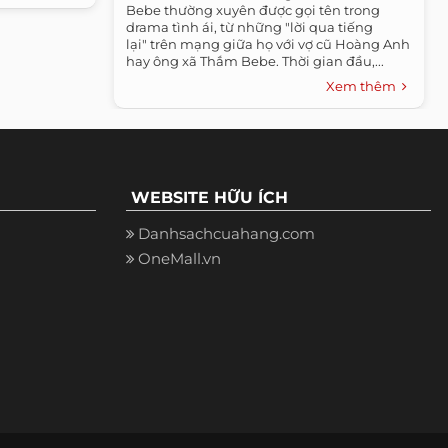
Bebe thường xuyên được gọi tên trong
drama tình ái, từ những "lời qua tiếng
lại" trên mạng giữa họ với vợ cũ Hoàng Anh
hay ông xã Thắm Bebe. Thời gian đầu,...
Xem thêm
WEBSITE HỮU ÍCH
Danhsachcuahang.com
OneMall.vn