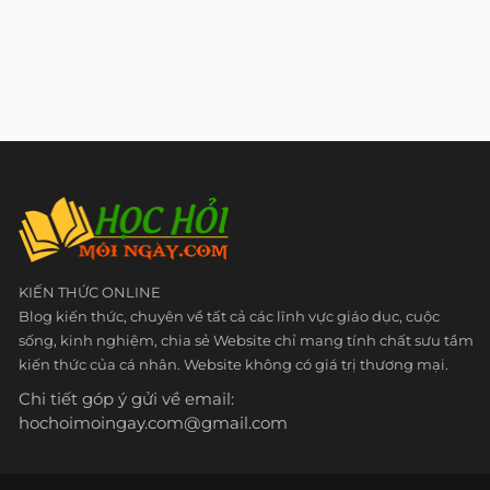
KIẾN THỨC ONLINE
Blog kiến thức, chuyên về tất cả các lĩnh vực giáo dục, cuộc
sống, kinh nghiệm, chia sẻ Website chỉ mang tính chất sưu tầm
kiến thức của cá nhân. Website không có giá trị thương mại.
Chi tiết góp ý gửi về email:
hochoimoingay.com@gmail.com