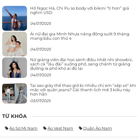
Hồ Ngọc Hà, Chi Pu so body với bikini “tí hon” giá
nghìn USD
04/07/2025
Ái nữ đại gia Minh Nhựa năng động suốt 9 tháng
mang bầu con thứ 4
04/07/2025
Nữ giảng viên đại học sành điệu nhất nhì showbiz,
xách cả “lâu đài” xuống phố, sang chảnh từ giảng
đường ra phố khó ai đọ lại
04/07/2025
Tại sao giày thể thao giờ bị nhiều chị em “xếp xó” khi
mặc với quần jeans? Gái thanh lịch mê 3 kiểu này
hơn hẳn
03/07/2025
TỪ KHÓA
Áo Sơ Mi Nam
Áo Vest Nam
Quần Áo Nam