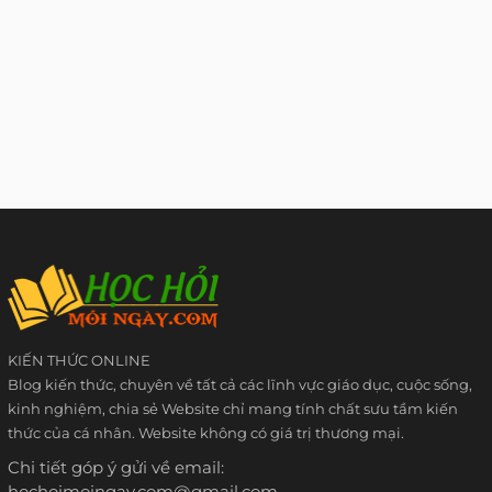
KIẾN THỨC ONLINE
Blog kiến thức, chuyên về tất cả các lĩnh vực giáo dục, cuộc sống,
kinh nghiệm, chia sẻ Website chỉ mang tính chất sưu tầm kiến
thức của cá nhân. Website không có giá trị thương mại.
Chi tiết góp ý gửi về email:
hochoimoingay.com@gmail.com