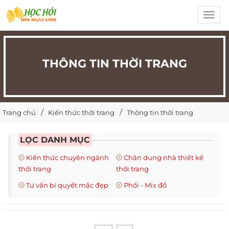
Toggl
navig
THÔNG TIN THỜI TRANG
Trang chủ
Kiến thức thời trang
Thông tin thời trang
LỌC DANH MỤC
Kiến thức chuyên ngành
Chân dung nhà thiết kế
thời trang
thời trang
Tư vấn bí quyết mặc đẹp
Phối - Mix đồ