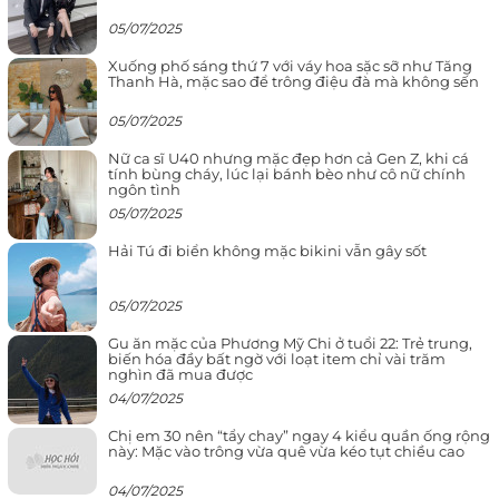
05/07/2025
Xuống phố sáng thứ 7 với váy hoa sặc sỡ như Tăng
Thanh Hà, mặc sao để trông điệu đà mà không sến
05/07/2025
Nữ ca sĩ U40 nhưng mặc đẹp hơn cả Gen Z, khi cá
tính bùng cháy, lúc lại bánh bèo như cô nữ chính
ngôn tình
05/07/2025
Hải Tú đi biển không mặc bikini vẫn gây sốt
05/07/2025
Gu ăn mặc của Phương Mỹ Chi ở tuổi 22: Trẻ trung,
biến hóa đầy bất ngờ với loạt item chỉ vài trăm
nghìn đã mua được
04/07/2025
Chị em 30 nên “tẩy chay” ngay 4 kiểu quần ống rộng
này: Mặc vào trông vừa quê vừa kéo tụt chiều cao
04/07/2025