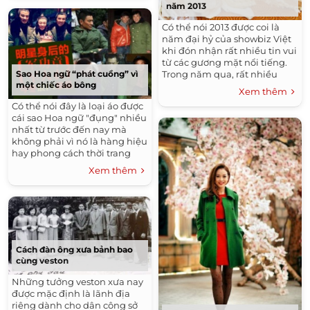
năm 2013
Có thể nói 2013 được coi là
năm đại hỷ của showbiz Việt
khi đón nhận rất nhiều tin vui
từ các gương mặt nổi tiếng.
Sao Hoa ngữ “phát cuồng” vì
Trong năm qua, rất nhiều
một chiếc áo bông
đám cưới đẹp và đắt giá đã
Xem thêm
được tổ chức làm...
Có thể nói đây là loại áo được
cái sao Hoa ngữ "đụng" nhiều
nhất từ trước đến nay mà
không phải vì nó là hàng hiệu
hay phong cách thời trang
theo mốt. Gần đây, Lưu Đức
Xem thêm
Hoa diện chiếc áo bông...
Cách đàn ông xưa bảnh bao
cùng veston
Những tưởng veston xưa nay
được mặc định là lãnh địa
riêng dành cho dân công sở