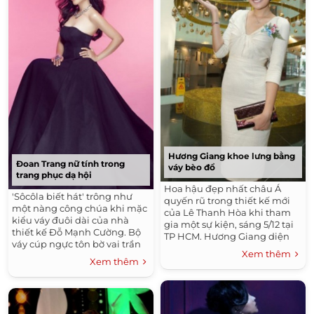
Hương Giang khoe lưng bằng
Đoan Trang nữ tính trong
váy bèo đổ
trang phục dạ hội
Hoa hậu đẹp nhất châu Á
'Sôcôla biết hát' trông như
quyến rũ trong thiết kế mới
một nàng công chúa khi mặc
của Lê Thanh Hòa khi tham
kiểu váy đuôi dài của nhà
gia một sự kiện, sáng 5/12 tại
thiết kế Đỗ Mạnh Cường. Bộ
TP HCM. Hương Giang diện
váy cúp ngực tôn bờ vai trần
bộ váy có phần cổ trước xếp ly
Xem thêm
của nữ ca sĩ. Sau khi lấy
hình chữ V. Thân váy kiểu
Xem thêm
chồng, Đoan Trang đẹp mặn...
bút...