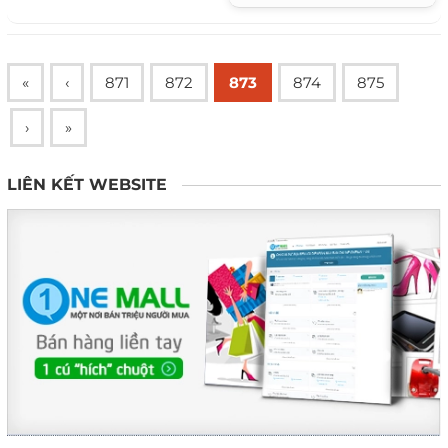
Bà...
«
‹
871
872
873
874
875
›
»
LIÊN KẾT WEBSITE