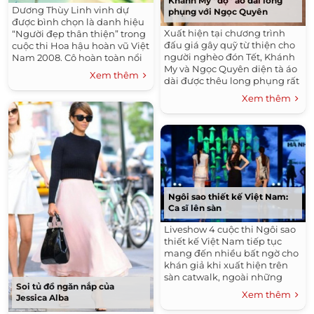
Khánh My “đọ” áo dài long
Dương Thùy Linh vinh dự
phụng với Ngọc Quyên
được bình chọn là danh hiệu
Xuất hiện tại chương trình
“Người đẹp thân thiện” trong
đấu giá gây quỹ từ thiện cho
cuộc thi Hoa hậu hoàn vũ Việt
người nghèo đón Tết, Khánh
Nam 2008. Cô hoàn toàn nổi
My và Ngọc Quyên diện tà áo
bật và chinh phục khán giả,
Xem thêm
dài được thêu long phụng rất
ban giám khảo không những
nổi bật của NTK Thuận Việt.
bởi...
Xem thêm
Cả hai liên tiếp được...
Ngôi sao thiết kế Việt Nam:
Ca sĩ lên sàn
Liveshow 4 cuộc thi Ngôi sao
thiết kế Việt Nam tiếp tục
mang đến nhiều bất ngờ cho
khán giả khi xuất hiện trên
sàn catwalk, ngoài những
Soi tủ đồ ngăn nắp của
người mẫu chuyên nghiệp,
Xem thêm
Jessica Alba
còn có các ca sĩ, diễn viên nổi
tiếng....