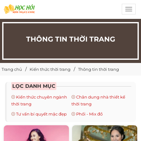
Toggl
navig
THÔNG TIN THỜI TRANG
Trang chủ
Kiến thức thời trang
Thông tin thời trang
LỌC DANH MỤC
Kiến thức chuyên ngành
Chân dung nhà thiết kế
thời trang
thời trang
Tư vấn bí quyết mặc đẹp
Phối - Mix đồ