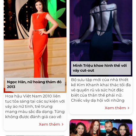
Minh Triệu khoe hình thể với
váy cut-out
Bộ sưu tập mới của nhà thiết
Ngọc Hân, nữ hoàng thảm đỏ
kế Kim Khanh khai thác tối đa
2013
vẻ quyến rũ và sức hút đặc
biệt của thân thể phái nữ.
Hoa hậu Việt Nam 2010 liên
Chiếc váy dạ hội với những
tục tỏa sáng tại các sự kiện với
đường xẻ, cắt cúp tinh tế nằm
váy áo nữ tính, trẻ trung
Xem thêm
trong bộ sưu...
mang màu sắc đa dạng. Từng
không được đánh giá cao về
cả ngoại hình lẫn gu thời
Xem thêm
trang khi đăng quang ngôi
vị...