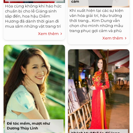
cảm
Hòa cùng không khí háo hức
Khi xuất hiện tại các sự kiện
chuẩn bị cho lễ Giáng sinh
văn hóa giải trí, hậu trường
sắp đến, hoa hậu Diễm
thời trang… Kim Dung vẫn
Hương đã dành thời gian đi
chọn cho mình những mẫu
mua sắm những vật trang trí
trang phục gợi cảm và phù
dễ thương cho ngôi nhà của
Xem thêm
hợp với từng điểm đến. Cô
mình. Cô diện chiếc váy đỏ rất
Xem thêm
nàng cũng thể hiện là một
hợp...
tín...
Để tóc mềm, mượt như
Dương Thùy Linh