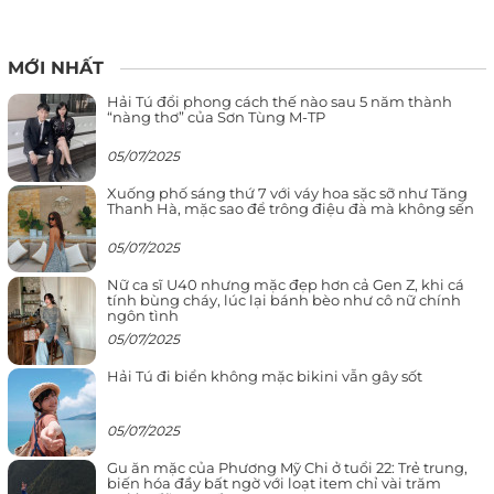
MỚI NHẤT
Hải Tú đổi phong cách thế nào sau 5 năm thành
“nàng thơ” của Sơn Tùng M-TP
05/07/2025
Xuống phố sáng thứ 7 với váy hoa sặc sỡ như Tăng
Thanh Hà, mặc sao để trông điệu đà mà không sến
05/07/2025
Nữ ca sĩ U40 nhưng mặc đẹp hơn cả Gen Z, khi cá
tính bùng cháy, lúc lại bánh bèo như cô nữ chính
ngôn tình
05/07/2025
Hải Tú đi biển không mặc bikini vẫn gây sốt
05/07/2025
Gu ăn mặc của Phương Mỹ Chi ở tuổi 22: Trẻ trung,
biến hóa đầy bất ngờ với loạt item chỉ vài trăm