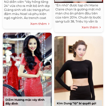
Nữ diễn viên "Váy hồng tầng
"Én nhỏ" được tạp chí Marie
24" vừa cho ra mắt bộ ảnh dịp
Claire chọn là gương mặt mở
Giáng sinh với các trang phục
màn cho ấn phẩm đầu tiên
đậm màu Noel và phụ kiện
của năm 2014. Chuẩn bị bước
ngộ nghĩnh. Áo trench coat
sang tuổi 38, Triệu Vy vẫn là
đỏ màu Giáng sinh, váy hoạ
Xem thêm
mỹ nhân của showbiz Hoa
tiết tartan - xu hướng hot
Xem thêm
ngữ với nhan sắc mặn mà,
của...
quyến...
Diễm Hương mặc váy đính
Kim Dung “lộ” bí quyết gợi
đầy đinh