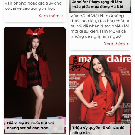
Jennifer Phạm rạng rỡ làm
văn phòng hoặc các quý ông
mẫu giữa mùa đông Hà Nội
có vai vế cao trong xã hội.
Hoặc chí ít, vest chỉ được
Vừa trở lại Việt Nam không
Xem thêm
dùng trong ngày lễ tết, hiếu
được bao lâu, Hoa hậu châu Á
hỉ....
tại Mỹ đã nhận được nhiều lời
mời đi sự kiện, làm MC và cả
những đề nghị làm người
mẫu quảng cáo. Sau khi kết
Xem thêm
hôn cùng doanh nhân...
Diễm My 9X cuốn hút với
Triệu Vy quyến rũ với sắc đỏ
những set đồ đón Noel
nồng nàn