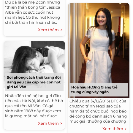
Dù đã là bà mẹ 2 con nhưng
"thiên thần bóng tối" Jessica
Alba vẫn có sức cuốn hút
mãnh liệt. Cô thu hút không
chỉ bởi thân hình săn chắc,
gợi cảm mà nữ diễn viễn tài
Xem thêm
năng này còn khiến bao
người...
Soi phong cách thời trang đôi
đáng yêu của cặp mẹ con hot
girl Mi Vân
Hoa hậu Hương Giang trẻ
trung cùng váy ngắn
Nhắc đến thế hệ hot girl đầu
tiên của Hà Nội, khó có thể bỏ
Chiều qua (4/12/2013) BTC của
qua cái tên Mi Vân. Cô gái
chương trình Ngôi sao của
sinh năm 1988 này được xem
năm đã tổ chức buổi họp báo
là gương mặt nổi bật được
để công bố danh sách 6 hạng
nhiều teen yêu mến những
mục giải thưởng của chương
Xem thêm
năm 2005-2006. Tuy nhiên,
trình năm nay là: Mỹ nhân
Xem thêm
sau...
của năm, Nhóc tỳ của năm,