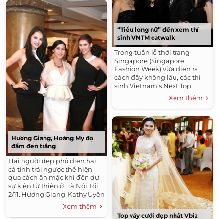
“Tiểu long nữ” đến xem thí
sinh VNTM catwalk
Trong tuần lễ thời trang
Singapore (Singapore
Fashion Week) vừa diễn ra
cách đây không lâu, các thí
sinh Vietnam’s Next Top
Model đã vinh dự có mặt và
Xem thêm
trình diễn trong show thời
trang của NTK đến từ Pháp
Julien...
Hương Giang, Hoàng My đọ
đầm đen trắng
Hai người đẹp phô diễn hai
cá tính trái ngược thể hiện
qua cách ăn mặc khi đến dự
sự kiện từ thiện ở Hà Nội, tối
2/11. Hương Giang, Kathy Uyên
và Hoàng My góp mặt trong
Xem thêm
sự kiện đấu giá của...
Top váy cưới đẹp nhất Vbiz