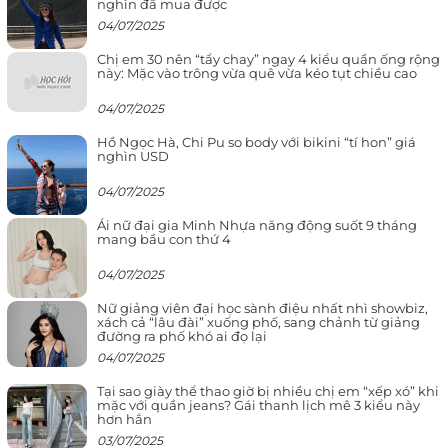
nghìn đã mua được
04/07/2025
Chị em 30 nên “tẩy chay” ngay 4 kiểu quần ống rộng
này: Mặc vào trông vừa quê vừa kéo tụt chiều cao
04/07/2025
Hồ Ngọc Hà, Chi Pu so body với bikini “tí hon” giá
nghìn USD
04/07/2025
Ái nữ đại gia Minh Nhựa năng động suốt 9 tháng
mang bầu con thứ 4
04/07/2025
Nữ giảng viên đại học sành điệu nhất nhì showbiz,
xách cả “lâu đài” xuống phố, sang chảnh từ giảng
đường ra phố khó ai đọ lại
04/07/2025
Tại sao giày thể thao giờ bị nhiều chị em “xếp xó” khi
mặc với quần jeans? Gái thanh lịch mê 3 kiểu này
hơn hẳn
03/07/2025