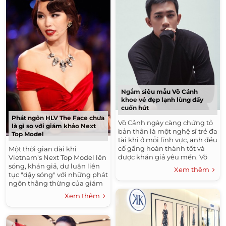
Ngắm siêu mẫu Võ Cảnh
khoe vẻ đẹp lạnh lùng đầy
cuốn hút
Phát ngôn HLV The Face chưa
Võ Cảnh ngày càng chứng tỏ
là gì so với giám khảo Next
bản thân là một nghệ sĩ trẻ đa
Top Model
tài khi ở mỗi lĩnh vực, anh đều
cố gắng hoàn thành tốt và
Một thời gian dài khi
được khán giả yêu mến. Võ
Vietnam's Next Top Model lên
Cảnh là cái tên không còn
sóng, khán giả, dư luận liên
Xem thêm
quá xa lạ trong...
tục "dậy sóng" với những phát
ngôn thẳng thừng của giám
khảo Được mua bản quyền
Xem thêm
chính thức về Việt Nam từ
năm 2010,...