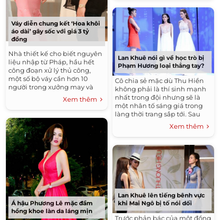
Váy diễn chung kết ‘Hoa khôi
áo dài’ gây sốc với giá 3 tỷ
đồng
Nhà thiết kế cho biết nguyên
Lan Khuê nói gì về học trò bị
liệu nhập từ Pháp, hầu hết
Phạm Hương loại thẳng tay?
công đoạn xử lý thủ công,
một số bộ váy cần hơn 10
Cô chia sẻ mặc dù Thu Hiền
người trong xưởng may và
không phải là thí sinh mạnh
240 giờ công lao động.
nhất trong đội nhưng sẽ là
Xem thêm
một nhân tố sáng giá trong
làng thời trang sắp tới. Sau
tập 5 của The Face Vietnam
Xem thêm
2016, Lan Khuê lại mất thêm
một...
Lan Khuê lên tiếng bênh vực
khi Mai Ngô bị tố nói dối
Á hậu Phương Lê mặc đầm
hồng khoe làn da láng mịn
Trước phản bác của một đồng