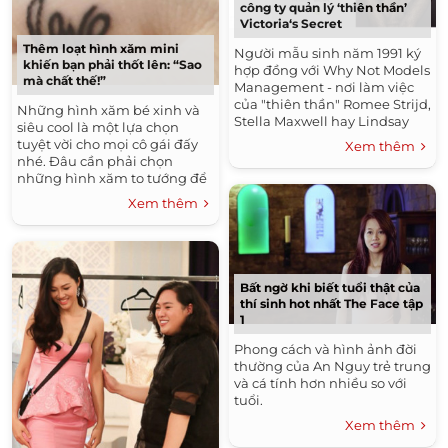
công ty quản lý ‘thiên thần’
Victoria‘s Secret
Thêm loạt hình xăm mini
Người mẫu sinh năm 1991 ký
khiến bạn phải thốt lên: “Sao
hợp đồng với Why Not Models
mà chất thế!”
Management - nơi làm việc
của "thiên thần" Romee Strijd,
Những hình xăm bé xinh và
Stella Maxwell hay Lindsay
siêu cool là một lựa chọn
Ellingson.
tuyệt vời cho mọi cô gái đấy
Xem thêm
nhé. Đâu cần phải chọn
những hình xăm to tướng để
thể hiện cá tính, những hình
Xem thêm
xăm be bé chính là sự lựa...
Bất ngờ khi biết tuổi thật của
thí sinh hot nhất The Face tập
1
Phong cách và hình ảnh đời
thường của An Nguy trẻ trung
và cá tính hơn nhiều so với
tuổi.
Xem thêm