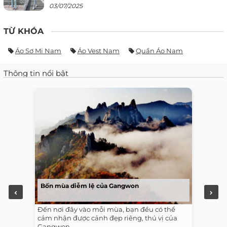
03/07/2025
TỪ KHÓA
Áo Sơ Mi Nam
Áo Vest Nam
Quần Áo Nam
Thông tin nổi bật
Bốn mùa diễm lệ của Gangwon
Đến nơi đây vào mỗi mùa, bạn đều có thể
cảm nhận được cảnh đẹp riêng, thú vị của
Gangwon.