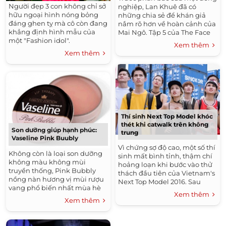
Người đẹp 3 con không chỉ sở
nghiệp, Lan Khuê đã có
hữu ngoại hình nóng bỏng
những chia sẻ để khán giả
đáng ghen tỵ mà cô còn đang
nắm rõ hơn về hoàn cảnh của
khẳng định hình mẫu của
Mai Ngô. Tập 5 của The Face
một "Fashion idol".
lên sóng kéo theo hàng loạt
Xem thêm
câu chuyện kịch tính từ...
Xem thêm
Thí sinh Next Top Model khóc
thét khi catwalk trên không
Son dưỡng giúp hạnh phúc:
trung
Vaseline Pink Buubly
Vì chứng sợ độ cao, một số thí
Không còn là loại son dưỡng
sinh mất bình tỉnh, thậm chí
không màu không mùi
hoảng loạn khi bước vào thử
truyền thống, Pink Bubbly
thách đầu tiên của Vietnam's
nồng nàn hương vị mùi rượu
Next Top Model 2016. Sau
vang phổ biến nhất mùa hè
vòng tuyển chọn tại 3 thành
Xem thêm
"Rose" với màu hồng nhẹ
phố lớn: Hà Nội, TP.HCM...
Xem thêm
nhàng. Không còn là
loại...