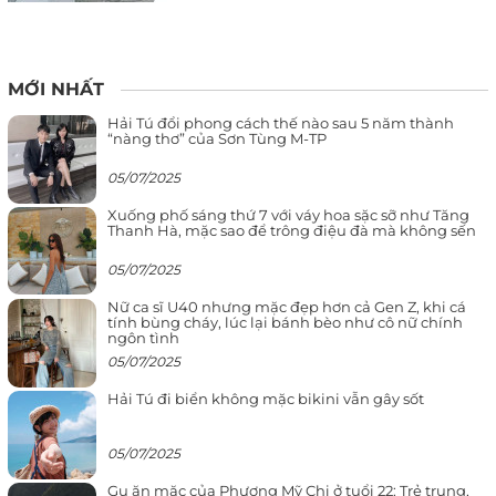
MỚI NHẤT
Hải Tú đổi phong cách thế nào sau 5 năm thành
“nàng thơ” của Sơn Tùng M-TP
05/07/2025
Xuống phố sáng thứ 7 với váy hoa sặc sỡ như Tăng
Thanh Hà, mặc sao để trông điệu đà mà không sến
05/07/2025
Nữ ca sĩ U40 nhưng mặc đẹp hơn cả Gen Z, khi cá
tính bùng cháy, lúc lại bánh bèo như cô nữ chính
ngôn tình
05/07/2025
Hải Tú đi biển không mặc bikini vẫn gây sốt
05/07/2025
Gu ăn mặc của Phương Mỹ Chi ở tuổi 22: Trẻ trung,