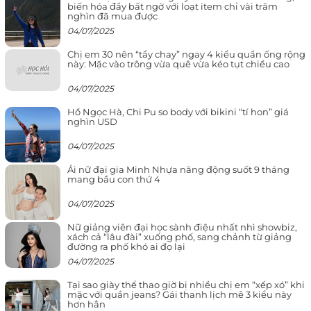
biến hóa đầy bất ngờ với loạt item chỉ vài trăm
nghìn đã mua được
04/07/2025
Chị em 30 nên “tẩy chay” ngay 4 kiểu quần ống rộng
này: Mặc vào trông vừa quê vừa kéo tụt chiều cao
04/07/2025
Hồ Ngọc Hà, Chi Pu so body với bikini “tí hon” giá
nghìn USD
04/07/2025
Ái nữ đại gia Minh Nhựa năng động suốt 9 tháng
mang bầu con thứ 4
04/07/2025
Nữ giảng viên đại học sành điệu nhất nhì showbiz,
xách cả “lâu đài” xuống phố, sang chảnh từ giảng
đường ra phố khó ai đọ lại
04/07/2025
Tại sao giày thể thao giờ bị nhiều chị em “xếp xó” khi
mặc với quần jeans? Gái thanh lịch mê 3 kiểu này
hơn hẳn