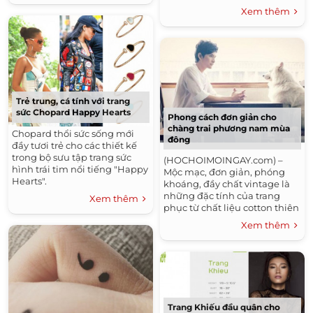
thức ra mắt sản phẩm âm
Xem thêm
nhạc mới vào tối qua (2/8)
với...
Trẻ trung, cá tính với trang
sức Chopard Happy Hearts
Phong cách đơn giản cho
chàng trai phương nam mùa
Chopard thổi sức sống mới
đông
đầy tươi trẻ cho các thiết kế
trong bộ sưu tập trang sức
(HOCHOIMOINGAY.com) –
hình trái tim nổi tiếng "Happy
Mộc mạc, đơn giản, phóng
Hearts".
khoáng, đầy chất vintage là
những đặc tính của trang
Xem thêm
phục từ chất liệu cotton thiên
nhiên dành cho nam giới.
Xem thêm
Hãy ngắm những khung
hình...
Trang Khiếu đầu quân cho