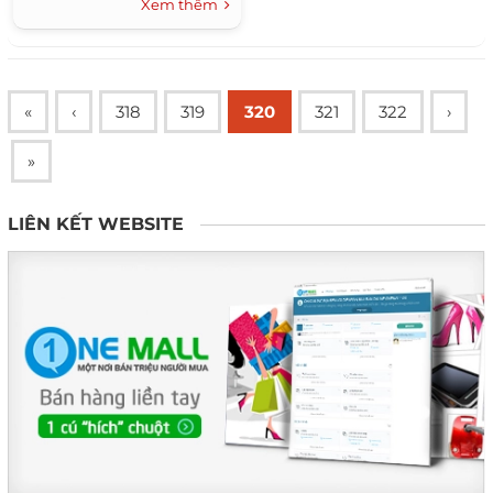
Xem thêm
Việt Nam 2016 tại...
«
‹
318
319
320
321
322
›
»
LIÊN KẾT WEBSITE