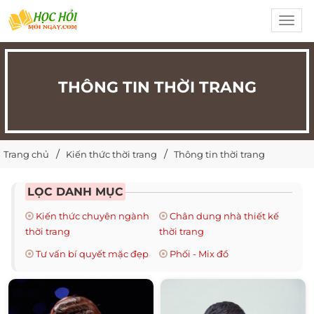
Toggl
navig
THÔNG TIN THỜI TRANG
Trang chủ
Kiến thức thời trang
Thông tin thời trang
LỌC DANH MỤC
Kiến thức chuyên ngành
Chân dung nhà thiết kế
thời trang
thời trang
Tư vấn bí quyết mặc đẹp
Phối - Mix đồ