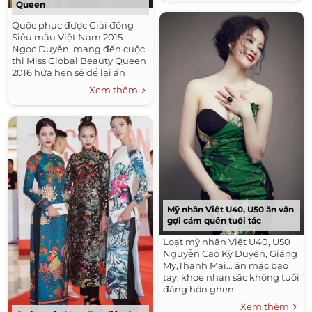
Queen
Quốc phục được Giải đồng
Siêu mẫu Việt Nam 2015 -
Ngọc Duyên, mang đến cuộc
thi Miss Global Beauty Queen
2016 hứa hẹn sẽ để lại ấn
tượng sâu sắc với bạn bè thế
Xem thêm
giới.
Mỹ nhân Việt U40, U50 ăn vận
gợi cảm quên tuổi tác
Loạt mỹ nhân Việt U40, U50
Nguyễn Cao Kỳ Duyên, Giáng
My,Thanh Mai... ăn mặc bạo
tay, khoe nhan sắc không tuổi
đáng hờn ghen.
Xem thêm