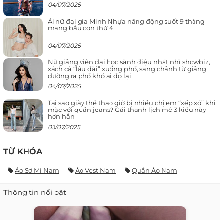
04/07/2025
Ái nữ đại gia Minh Nhựa năng động suốt 9 tháng
mang bầu con thứ 4
04/07/2025
Nữ giảng viên đại học sành điệu nhất nhì showbiz,
xách cả “lâu đài” xuống phố, sang chảnh từ giảng
đường ra phố khó ai đọ lại
04/07/2025
Tại sao giày thể thao giờ bị nhiều chị em “xếp xó” khi
mặc với quần jeans? Gái thanh lịch mê 3 kiểu này
hơn hẳn
03/07/2025
TỪ KHÓA
Áo Sơ Mi Nam
Áo Vest Nam
Quần Áo Nam
Thông tin nổi bật