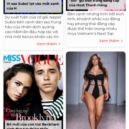
“Soi” gu thời trang đẳng cấp
Vì sao Suboi lọt vào mắt xanh
của Host Thanh Hằng.
của H
Bên cạnh những tình tiết kịch
Sự xuất hiện của cô gái rapper
tính, khoảnh khắc xúc động
Suboi bên cạnh dàn sao hùng
hay phong thái đẳng cấp
hậu của chiến dịch quảng
được thể hiện trong nhiều
cáo H&M lần đầu hợp tác với
mùa Vietnam’s Next Top
nhà mốt Kenzo khiến các tín
Model (VNTM), Thanh Hằng –
Xem thêm
đồ thời trang Việt thích thú.
vị Host quyền lực, luôn gây
Xem thêm
được ấn tượng mạnh mẽ bởi
gu thời trang khiến nhiều
người “mẩn mê”.
Bồ mới của con trai Beckham
xinh đẹp tựa thiên thần