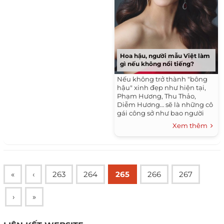
Hoa hậu, người mẫu Việt làm
gì nếu không nổi tiếng?
Nếu không trở thành "bông
hậu" xinh đẹp như hiện tại,
Phạm Hương, Thu Thảo,
Diễm Hương… sẽ là những cô
gái công sở như bao người
khác.
Xem thêm
«
‹
263
264
265
266
267
›
»