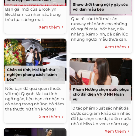
Show thời trang nội y gây sốc
Bạn gái mới của Brooklyn
với dàn mẫu béo
Beckham có nhan sắc trong
Qua rồi các thời mà sàn
trẻo tựa sương mai.
runway chỉ dành cho những
Xem thêm
cô người mẫu hốc hác, gầy
nhẳng, kém xinh, đã đến lúc
những người mẫu thừa cân,
mũm mĩm tỏa sáng.
Xem thêm
Chán cá tính, Mai Ngô thử
nghiệm phong cách “bánh
bèo”
Nếu bạn đã quá quen thuộc
Phạm Hương chọn quốc phục
với một Quỳnh Mai cá tính
cho đại diện VN ở HH Hoàn
ngổ ngáo, liệu bạn có nhận ra
vũ
cô nàng trong những bộ đầm
10 tác phẩm xuất sắc nhất đã
tha thướt, nữ tính không?
được các giám khảo cân nhắc
Xem thêm
để lựa chọn cho đại diện nước
nhà ở Miss Universe năm nay.
Xem thêm