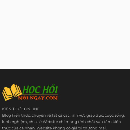
KIẾN THỨC ONLINE
Blog kiến thức, chuyên về tất cả các lĩnh vực giáo dục, cuộc sống,
kinh nghiệm, chia sẻ Website chỉ mang tính chất sưu tầm kiến
thức của cá nhân. Website không có giá trị thương mại.