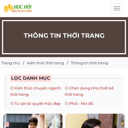
Toggl
navig
THÔNG TIN THỜI TRANG
Trang chủ
Kiến thức thời trang
Thông tin thời trang
LỌC DANH MỤC
Kiến thức chuyên ngành
Chân dung nhà thiết kế
thời trang
thời trang
Tư vấn bí quyết mặc đẹp
Phối - Mix đồ