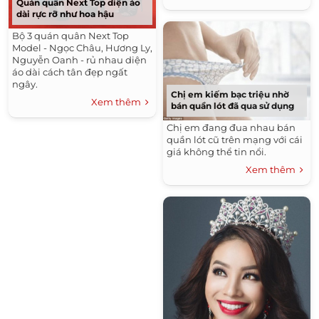
Quán quân Next Top diện áo
dài rực rỡ như hoa hậu
Bộ 3 quán quân Next Top
Model - Ngọc Châu, Hương Ly,
Nguyễn Oanh - rủ nhau diện
áo dài cách tân đẹp ngất
ngây.
Chị em kiếm bạc triệu nhờ
Xem thêm
bán quần lót đã qua sử dụng
Chị em đang đua nhau bán
quần lót cũ trên mạng với cái
giá không thể tin nổi.
Xem thêm