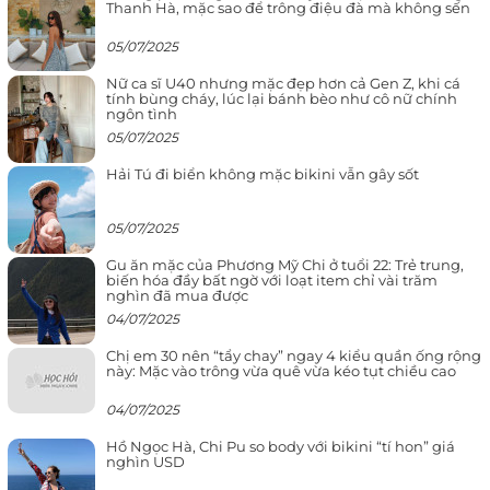
Thanh Hà, mặc sao để trông điệu đà mà không sến
05/07/2025
Nữ ca sĩ U40 nhưng mặc đẹp hơn cả Gen Z, khi cá
tính bùng cháy, lúc lại bánh bèo như cô nữ chính
ngôn tình
05/07/2025
Hải Tú đi biển không mặc bikini vẫn gây sốt
05/07/2025
Gu ăn mặc của Phương Mỹ Chi ở tuổi 22: Trẻ trung,
biến hóa đầy bất ngờ với loạt item chỉ vài trăm
nghìn đã mua được
04/07/2025
Chị em 30 nên “tẩy chay” ngay 4 kiểu quần ống rộng
này: Mặc vào trông vừa quê vừa kéo tụt chiều cao
04/07/2025
Hồ Ngọc Hà, Chi Pu so body với bikini “tí hon” giá
nghìn USD