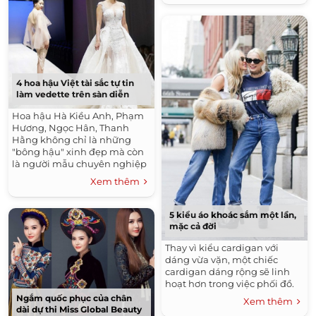
4 hoa hậu Việt tài sắc tự tin
làm vedette trên sàn diễn
Hoa hậu Hà Kiều Anh, Phạm
Hương, Ngọc Hân, Thanh
Hằng không chỉ là những
"bông hậu" xinh đẹp mà còn
là người mẫu chuyên nghiệp
trên sàn catwalk.
Xem thêm
5 kiểu áo khoác sắm một lần,
mặc cả đời
Thay vì kiểu cardigan với
dáng vừa vặn, một chiếc
cardigan dáng rộng sẽ linh
hoạt hơn trong việc phối đồ.
Ngắm quốc phục của chân
Xem thêm
dài dự thi Miss Global Beauty