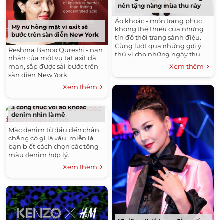
nên tặng nàng mùa thu này
Áo khoác - món trang phục
Mỹ nữ hỏng mặt vì axit sẽ
không thể thiếu của những
bước trên sàn diễn New York
tín đồ thời trang sành điệu.
Cùng lướt qua những gợi ý
Reshma Banoo Qureshi - nạn
thú vị cho những ngày thu
nhân của một vụ tạt axit dã
sắp tới.
Xem thêm
man, sắp được sải bước trên
sàn diễn New York.
Xem thêm
3 công thức với áo khoác
denim nhìn là mê
Mặc denim từ đầu đến chân
chẳng có gì là xấu, miễn là
bạn biết cách chọn các tông
màu denim hợp lý.
Xem thêm