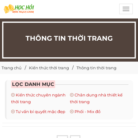
Toggl
navig
THÔNG TIN THỜI TRANG
Trang chủ
Kiến thức thời trang
Thông tin thời trang
LỌC DANH MỤC
Kiến thức chuyên ngành
Chân dung nhà thiết kế
thời trang
thời trang
Tư vấn bí quyết mặc đẹp
Phối - Mix đồ