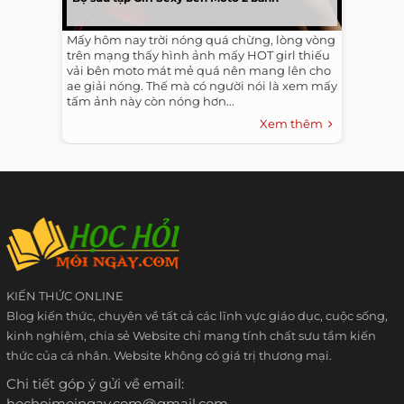
Mấy hôm nay trời nóng quá chừng, lòng vòng
trên mạng thấy hình ảnh mấy HOT girl thiếu
vải bên moto mát mẻ quá nên mang lên cho
ae giải nóng. Thế mà có người nói là xem mấy
tấm ảnh này còn nóng hơn...
Xem thêm
KIẾN THỨC ONLINE
Blog kiến thức, chuyên về tất cả các lĩnh vực giáo dục, cuộc sống,
kinh nghiệm, chia sẻ Website chỉ mang tính chất sưu tầm kiến
thức của cá nhân. Website không có giá trị thương mại.
Chi tiết góp ý gửi về email:
hochoimoingay.com@gmail.com