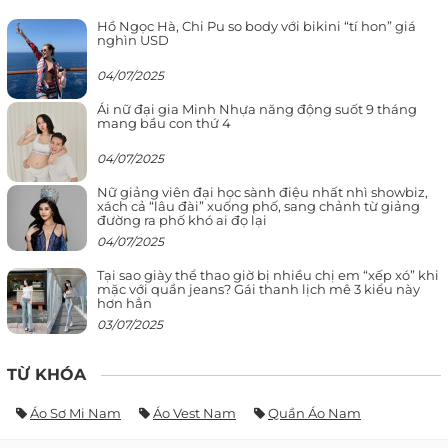
Hồ Ngọc Hà, Chi Pu so body với bikini “tí hon” giá
nghìn USD
04/07/2025
Ái nữ đại gia Minh Nhựa năng động suốt 9 tháng
mang bầu con thứ 4
04/07/2025
Nữ giảng viên đại học sành điệu nhất nhì showbiz,
xách cả “lâu đài” xuống phố, sang chảnh từ giảng
đường ra phố khó ai đọ lại
04/07/2025
Tại sao giày thể thao giờ bị nhiều chị em “xếp xó” khi
mặc với quần jeans? Gái thanh lịch mê 3 kiểu này
hơn hẳn
03/07/2025
TỪ KHÓA
Áo Sơ Mi Nam
Áo Vest Nam
Quần Áo Nam