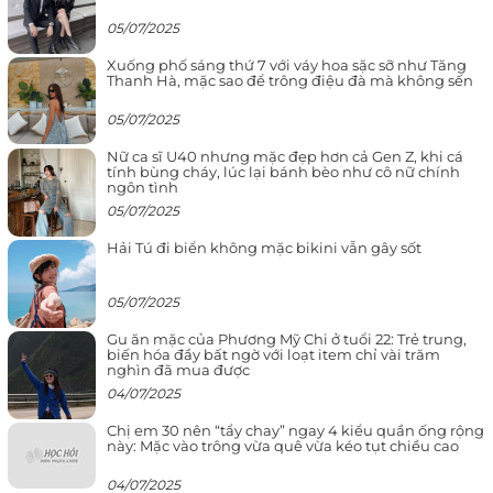
05/07/2025
Xuống phố sáng thứ 7 với váy hoa sặc sỡ như Tăng
Thanh Hà, mặc sao để trông điệu đà mà không sến
05/07/2025
Nữ ca sĩ U40 nhưng mặc đẹp hơn cả Gen Z, khi cá
tính bùng cháy, lúc lại bánh bèo như cô nữ chính
ngôn tình
05/07/2025
Hải Tú đi biển không mặc bikini vẫn gây sốt
05/07/2025
Gu ăn mặc của Phương Mỹ Chi ở tuổi 22: Trẻ trung,
biến hóa đầy bất ngờ với loạt item chỉ vài trăm
nghìn đã mua được
04/07/2025
Chị em 30 nên “tẩy chay” ngay 4 kiểu quần ống rộng
này: Mặc vào trông vừa quê vừa kéo tụt chiều cao
04/07/2025