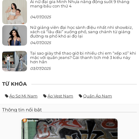
Ái nữ đại gia Minh Nhựa năng động suốt 9 tháng
mang bầu con thứ 4
04/07/2025
Nữ giảng viên đại học sành điệu nhất nhì showbiz,
xách cả “lâu đài” xuống phố, sang chảnh từ giảng
đường ra phố khó ai đọ lại
04/07/2025
Tại sao giày thể thao giờ bị nhiều chị em “xếp xó” khi
mặc với quần jeans? Gái thanh lịch mê 3 kiểu này
hơn hẳn
03/07/2025
TỪ KHÓA
Áo Sơ Mi Nam
Áo Vest Nam
Quần Áo Nam
Thông tin nổi bật