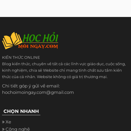
KIẾN THỨC ONLINE
Blog kiến thức, chuyên về tất cả các lĩnh vực giáo dục, cuộc sống,
kinh nghiệm, chia sẻ Website chỉ mang tính chất sưu tầm kiến
thức của cá nhân. Website không có giá trị thương mại.
Chi tiết góp ý gửi về email:
hochoimoingay.com@gmail.com
CHỌN NHANH
Xe
Công nghệ