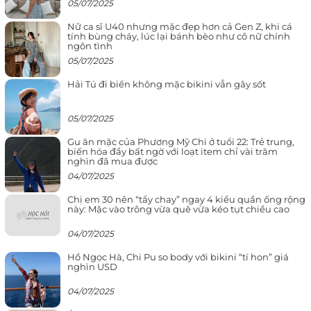
05/07/2025
Nữ ca sĩ U40 nhưng mặc đẹp hơn cả Gen Z, khi cá
tính bùng cháy, lúc lại bánh bèo như cô nữ chính
ngôn tình
05/07/2025
Hải Tú đi biển không mặc bikini vẫn gây sốt
05/07/2025
Gu ăn mặc của Phương Mỹ Chi ở tuổi 22: Trẻ trung,
biến hóa đầy bất ngờ với loạt item chỉ vài trăm
nghìn đã mua được
04/07/2025
Chị em 30 nên “tẩy chay” ngay 4 kiểu quần ống rộng
này: Mặc vào trông vừa quê vừa kéo tụt chiều cao
04/07/2025
Hồ Ngọc Hà, Chi Pu so body với bikini “tí hon” giá
nghìn USD
04/07/2025