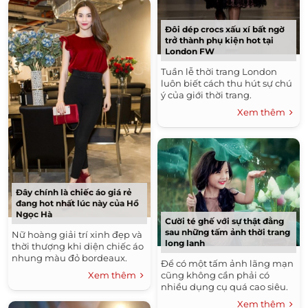
Đôi dép crocs xấu xí bất ngờ
trở thành phụ kiện hot tại
London FW
Tuần lễ thời trang London
luôn biết cách thu hút sự chú
ý của giới thời trang.
Xem thêm
Đây chính là chiếc áo giá rẻ
đang hot nhất lúc này của Hồ
Ngọc Hà
Cười té ghế với sự thật đằng
sau những tấm ảnh thời trang
Nữ hoàng giải trí xinh đẹp và
long lanh
thời thượng khi diện chiếc áo
nhung màu đỏ bordeaux.
Để có một tấm ảnh lãng mạn
Xem thêm
cũng không cần phải có
nhiều dụng cụ quá cao siêu.
Xem thêm