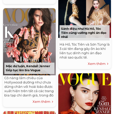
Sành điệu như Hà Hồ, Tóc
Tiên cũng vướng nghi án đạo
nhái
Hà Hồ, Tóc Tiên và Sơn Tùng là
3 cái tên đang gây ồn ào khi
liên tục dính nghi án đạo
nhái sao quốc tế.
Xem thêm
Mặc dư luận, Kendall Jenner
tiếp tục lên bìa Vogue
Cô nàng lắm chiêu của
Hollywood dường như chưa
dừng chân với hoài bão được
xuất hiện trên tất cả các trang
bìa tạp chí danh giá, trong đó
có Vogue.
Xem thêm