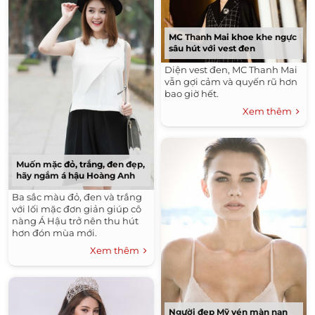
MC Thanh Mai khoe khe ngực
sâu hút với vest đen
Diện vest đen, MC Thanh Mai
vẫn gợi cảm và quyến rũ hơn
bao giờ hết.
Xem thêm
Muốn mặc đỏ, trắng, đen đẹp,
hãy ngắm á hậu Hoàng Anh
Ba sắc màu đỏ, đen và trắng
với lối mặc đơn giản giúp cô
nàng Á Hậu trở nên thu hút
hơn đón mùa mới.
Xem thêm
Người đẹp Mỹ vén màn nạn