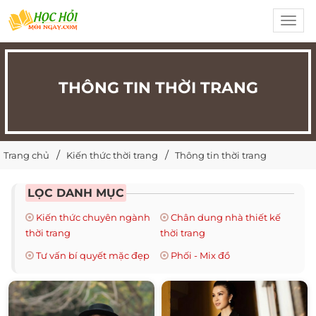
Toggl
navig
THÔNG TIN THỜI TRANG
Trang chủ
Kiến thức thời trang
Thông tin thời trang
LỌC DANH MỤC
Kiến thức chuyên ngành
Chân dung nhà thiết kế
thời trang
thời trang
Tư vấn bí quyết mặc đẹp
Phối - Mix đồ