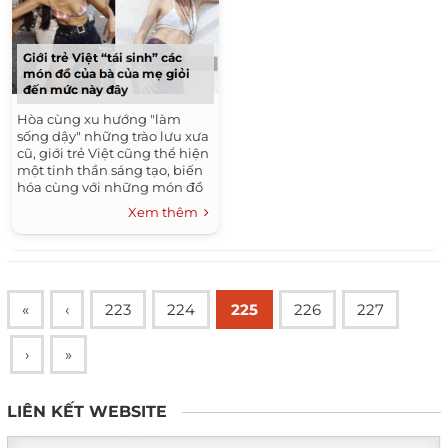
Giới trẻ Việt “tái sinh” các
món đồ của bà của mẹ giỏi
đến mức này đây
Hòa cùng xu hướng "làm
sống dậy" những trào lưu xưa
cũ, giới trẻ Việt cũng thể hiện
một tinh thần sáng tạo, biến
hóa cùng với những món đồ
có "thâm niên" hàng chục
Xem thêm
năm.
«
‹
223
224
225
226
227
›
»
LIÊN KẾT WEBSITE