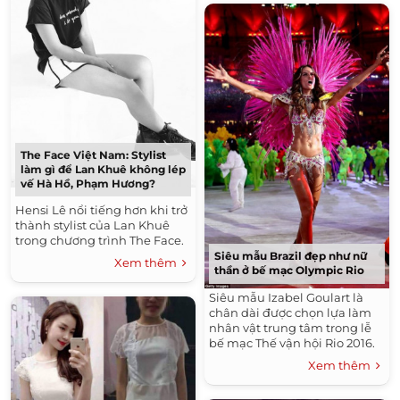
The Face Việt Nam: Stylist
làm gì để Lan Khuê không lép
vế Hà Hồ, Phạm Hương?
Hensi Lê nổi tiếng hơn khi trở
thành stylist của Lan Khuê
trong chương trình The Face.
Siêu mẫu Brazil đẹp như nữ
Xem thêm
thần ở bế mạc Olympic Rio
Siêu mẫu Izabel Goulart là
chân dài được chọn lựa làm
nhân vật trung tâm trong lễ
bế mạc Thế vận hội Rio 2016.
Xem thêm