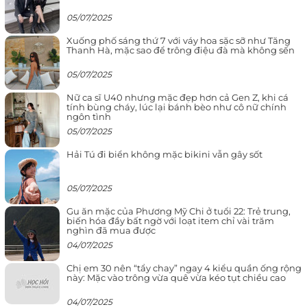
05/07/2025
Xuống phố sáng thứ 7 với váy hoa sặc sỡ như Tăng
Thanh Hà, mặc sao để trông điệu đà mà không sến
05/07/2025
Nữ ca sĩ U40 nhưng mặc đẹp hơn cả Gen Z, khi cá
tính bùng cháy, lúc lại bánh bèo như cô nữ chính
ngôn tình
05/07/2025
Hải Tú đi biển không mặc bikini vẫn gây sốt
05/07/2025
Gu ăn mặc của Phương Mỹ Chi ở tuổi 22: Trẻ trung,
biến hóa đầy bất ngờ với loạt item chỉ vài trăm
nghìn đã mua được
04/07/2025
Chị em 30 nên “tẩy chay” ngay 4 kiểu quần ống rộng
này: Mặc vào trông vừa quê vừa kéo tụt chiều cao
04/07/2025