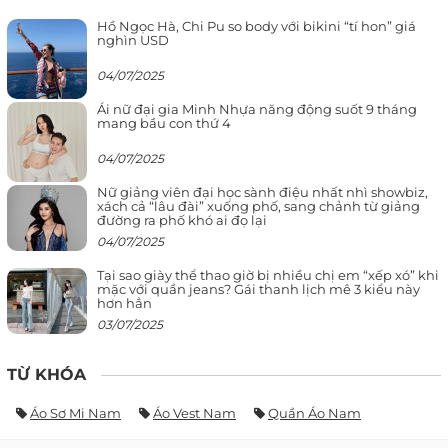
Hồ Ngọc Hà, Chi Pu so body với bikini “tí hon” giá
nghìn USD
04/07/2025
Ái nữ đại gia Minh Nhựa năng động suốt 9 tháng
mang bầu con thứ 4
04/07/2025
Nữ giảng viên đại học sành điệu nhất nhì showbiz,
xách cả “lâu đài” xuống phố, sang chảnh từ giảng
đường ra phố khó ai đọ lại
04/07/2025
Tại sao giày thể thao giờ bị nhiều chị em “xếp xó” khi
mặc với quần jeans? Gái thanh lịch mê 3 kiểu này
hơn hẳn
03/07/2025
TỪ KHÓA
Áo Sơ Mi Nam
Áo Vest Nam
Quần Áo Nam