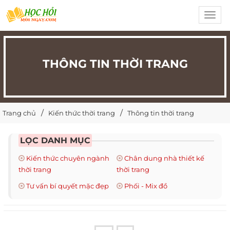
Toggl
navig
THÔNG TIN THỜI TRANG
Trang chủ
Kiến thức thời trang
Thông tin thời trang
LỌC DANH MỤC
Kiến thức chuyên ngành
Chân dung nhà thiết kế
thời trang
thời trang
Tư vấn bí quyết mặc đẹp
Phối - Mix đồ