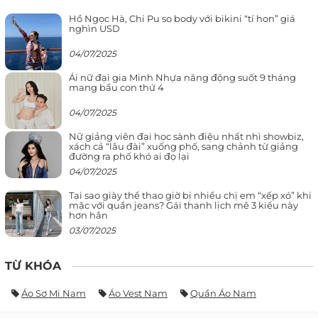
Hồ Ngọc Hà, Chi Pu so body với bikini “tí hon” giá
nghìn USD
04/07/2025
Ái nữ đại gia Minh Nhựa năng động suốt 9 tháng
mang bầu con thứ 4
04/07/2025
Nữ giảng viên đại học sành điệu nhất nhì showbiz,
xách cả “lâu đài” xuống phố, sang chảnh từ giảng
đường ra phố khó ai đọ lại
04/07/2025
Tại sao giày thể thao giờ bị nhiều chị em “xếp xó” khi
mặc với quần jeans? Gái thanh lịch mê 3 kiểu này
hơn hẳn
03/07/2025
TỪ KHÓA
Áo Sơ Mi Nam
Áo Vest Nam
Quần Áo Nam