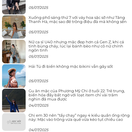
05/07/2025
Xuống phố sáng thứ 7 với váy hoa sặc sỡ như Tăng
Thanh Hà, mặc sao để trông điệu đà mà không sến
05/07/2025
Nữ ca sĩ U40 nhưng mặc đẹp hơn cả Gen Z, khi cá
tính bùng cháy, lúc lại bánh bèo như cô nữ chính
ngôn tình
05/07/2025
Hải Tú đi biển không mặc bikini vẫn gây sốt
05/07/2025
Gu ăn mặc của Phương Mỹ Chi ở tuổi 22: Trẻ trung,
biến hóa đầy bất ngờ với loạt item chỉ vài trăm
nghìn đã mua được
04/07/2025
Chị em 30 nên “tẩy chay” ngay 4 kiểu quần ống rộng
này: Mặc vào trông vừa quê vừa kéo tụt chiều cao
04/07/2025