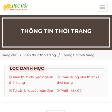
Toggl
navig
THÔNG TIN THỜI TRANG
Trang chủ
Kiến thức thời trang
Thông tin thời trang
LỌC DANH MỤC
Kiến thức chuyên ngành
Chân dung nhà thiết kế
thời trang
thời trang
Tư vấn bí quyết mặc đẹp
Phối - Mix đồ