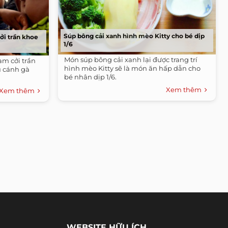
Súp bông cải xanh hình mèo Kitty cho bé dịp
ởi trần khoe
1/6
Món súp bông cải xanh lại được trang trí
m cởi trần
hình mèo Kitty sẽ là món ăn hấp dẫn cho
u cánh gà
bé nhân dịp 1/6.
Xem thêm
Xem thêm
WEBSITE HỮU ÍCH