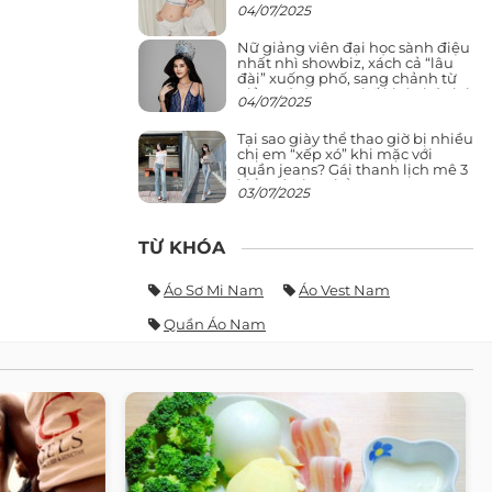
04/07/2025
Nữ giảng viên đại học sành điệu
nhất nhì showbiz, xách cả “lâu
đài” xuống phố, sang chảnh từ
giảng đường ra phố khó ai đọ lại
04/07/2025
Tại sao giày thể thao giờ bị nhiều
chị em “xếp xó” khi mặc với
quần jeans? Gái thanh lịch mê 3
kiểu này hơn hẳn
03/07/2025
TỪ KHÓA
Áo Sơ Mi Nam
Áo Vest Nam
Quần Áo Nam