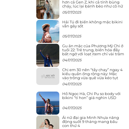
hơn cả Gen Z, khi cá tính bùng
cháy, lúc lại bánh bèo như cô nữ
chính ngôn tình
05/07/2025
Hải Tú đi biển không mặc bikini
vẫn gây sốt
05/07/2025
Gu ăn mặc của Phương Mỹ Chi ở
tuổi 22: Trẻ trung, biến hóa đầy
bất ngờ với loạt item chỉ vài trăm
nghìn đã mua được
04/07/2025
Chị em 30 nên “tẩy chay” ngay 4
kiểu quần ống rộng này: Mặc
vào trông vừa quê vừa kéo tụt
chiều cao
04/07/2025
Hồ Ngọc Hà, Chi Pu so body với
bikini “tí hon” giá nghìn USD
04/07/2025
Ái nữ đại gia Minh Nhựa năng
động suốt 9 tháng mang bầu
con thứ 4