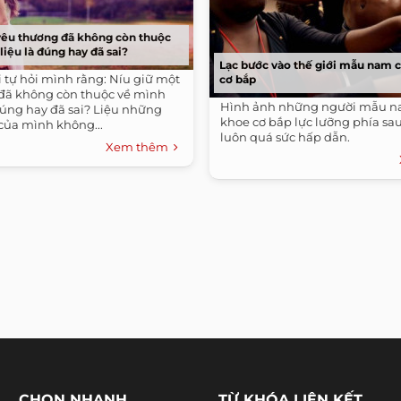
yêu thương đã không còn thuộc
liệu là đúng hay đã sai?
Lạc bước vào thế giới mẫu nam c
ôi tự hỏi mình rằng: Níu giữ một
cơ bắp
đã không còn thuộc về mình
Hình ảnh những người mẫu na
đúng hay đã sai? Liệu những
khoe cơ bắp lực lưỡng phía sa
của mình không...
luôn quá sức hấp dẫn.
Xem thêm
CHỌN NHANH
TỪ KHÓA LIÊN KẾT