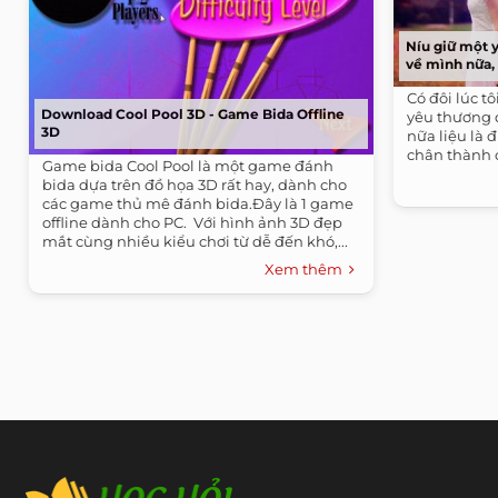
Níu giữ một 
về mình nữa, 
Có đôi lúc t
Download Cool Pool 3D - Game Bida Offline
yêu thương 
3D
nữa liệu là 
chân thành 
Game bida Cool Pool là một game đánh
bida dựa trên đồ họa 3D rất hay, dành cho
các game thủ mê đánh bida.Đây là 1 game
offline dành cho PC. ​ Với hình ảnh 3D đẹp
mắt cùng nhiều kiểu chơi từ dễ đến khó,...
Xem thêm