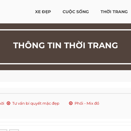
XE ĐẸP
CUỘC SỐNG
THỜI TRANG
THÔNG TIN THỜI TRANG
hời
Tư vấn bí quyết mặc đẹp
Phối - Mix đồ