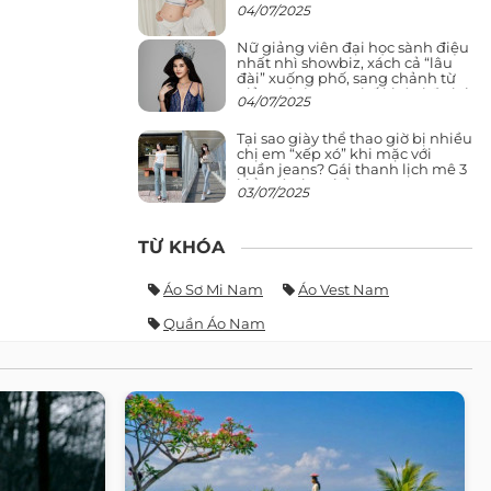
04/07/2025
Nữ giảng viên đại học sành điệu
nhất nhì showbiz, xách cả “lâu
đài” xuống phố, sang chảnh từ
giảng đường ra phố khó ai đọ lại
04/07/2025
Tại sao giày thể thao giờ bị nhiều
chị em “xếp xó” khi mặc với
quần jeans? Gái thanh lịch mê 3
kiểu này hơn hẳn
03/07/2025
TỪ KHÓA
Áo Sơ Mi Nam
Áo Vest Nam
Quần Áo Nam