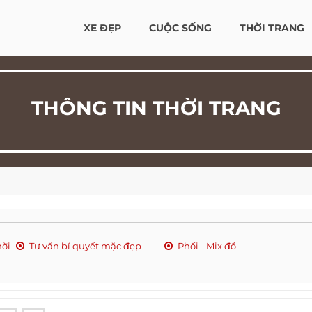
XE ĐẸP
CUỘC SỐNG
THỜI TRANG
THÔNG TIN THỜI TRANG
hời
Tư vấn bí quyết mặc đẹp
Phối - Mix đồ