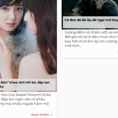
Cô đơn đã đủ lâu để ngại mở lòng
Sương đêm rơi thấm ướt vai em
đợt gió rét lạnh đầu mùa như 
bay hết chút ấm áp còn vương
mối tình...
 Bản” khoe ảnh hồi bé, đập tan
kéo
 hảo của Sasaki Nozomi từ bé
 đập tan nghi vấn cô phẫu
 mỹ mà nhiều người hâm mộ
Xem thêm