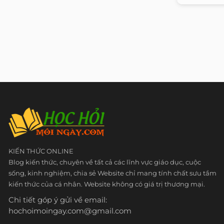
KIẾN THỨC ONLINE
Blog kiến thức, chuyên về tất cả các lĩnh vực giáo dục, cuộc
sống, kinh nghiệm, chia sẻ Website chỉ mang tính chất sưu tầm
kiến thức của cá nhân. Website không có giá trị thương mại.
Chi tiết góp ý gửi về email:
hochoimoingay.com@gmail.com