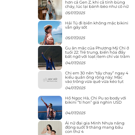
hơn cả Gen Z, khi cá tính bùng
cháy, lúc lại bánh bèo như cô nữ
chính ngôn tình
05/07/2025
Hải Tú đi biển không mặc bikini
vẫn gây sốt
05/07/2025
Gu ăn mặc của Phương Mỹ Chi ở
tuổi 22: Trẻ trung, biến hóa đầy
bất ngờ với loạt item chỉ vài trăm
nghìn đã mua được
04/07/2025
Chị em 30 nên “tẩy chay” ngay 4
kiểu quần ống rộng này: Mặc
vào trông vừa quê vừa kéo tụt
chiều cao
04/07/2025
Hồ Ngọc Hà, Chi Pu so body với
bikini “tí hon” giá nghìn USD
04/07/2025
Ái nữ đại gia Minh Nhựa năng
động suốt 9 tháng mang bầu
con thứ 4