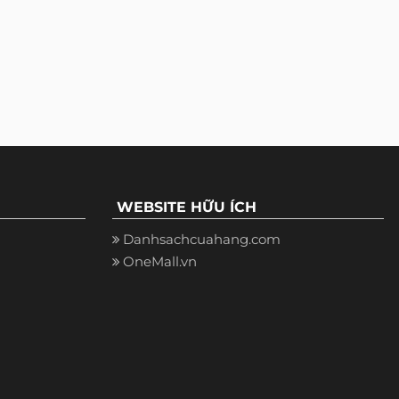
WEBSITE HỮU ÍCH
Danhsachcuahang.com
OneMall.vn