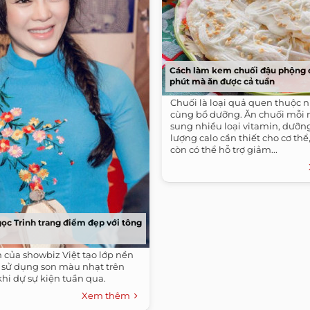
Cách làm kem chuối đậu phộng c
phút mà ăn được cả tuần
Chuối là loại quả quen thuộc 
cùng bổ dưỡng. Ăn chuối mỗi 
sung nhiều loại vitamin, dưỡn
lượng calo cần thiết cho cơ thể
còn có thể hỗ trợ giảm...
gọc Trinh trang điểm đẹp với tông
 của showbiz Việt tạo lớp nền
 sử dụng son màu nhạt trên
hi dự sự kiện tuần qua.
Xem thêm