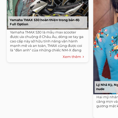
Yamaha TMAX 530 hoàn thiện trong bản độ
Full Option
Yamaha TMAX 530 là mẫu max scooter
được ưa chuộng ở Châu Âu, dòng xe tay ga
cao cấp này sở hữu tính năng vận hành
mạnh mẽ và an toàn, TMAX cũng được coi
là "đàn anh" của những chiếc NM-X đang
bán tại...
Xem thêm
Lý Nhã Kỳ, N
nude
Hai mỹ nhân
căng mịn và
gương mặt k