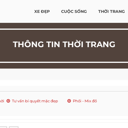
XE ĐẸP
CUỘC SỐNG
THỜI TRANG
THÔNG TIN THỜI TRANG
hời
Tư vấn bí quyết mặc đẹp
Phối - Mix đồ