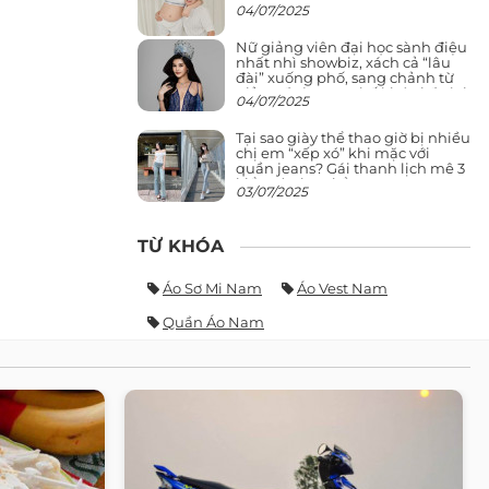
04/07/2025
Nữ giảng viên đại học sành điệu
nhất nhì showbiz, xách cả “lâu
đài” xuống phố, sang chảnh từ
giảng đường ra phố khó ai đọ lại
04/07/2025
Tại sao giày thể thao giờ bị nhiều
chị em “xếp xó” khi mặc với
quần jeans? Gái thanh lịch mê 3
kiểu này hơn hẳn
03/07/2025
TỪ KHÓA
Áo Sơ Mi Nam
Áo Vest Nam
Quần Áo Nam