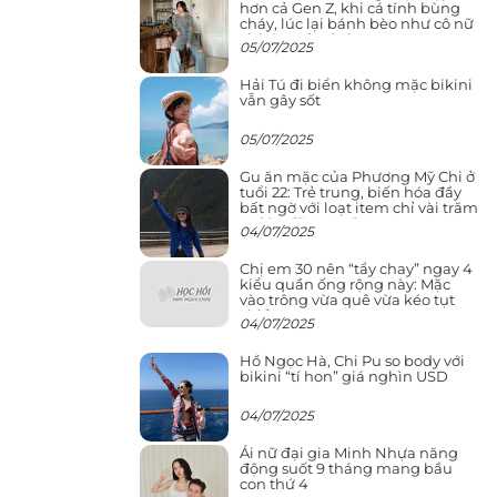
hơn cả Gen Z, khi cá tính bùng
cháy, lúc lại bánh bèo như cô nữ
chính ngôn tình
05/07/2025
Hải Tú đi biển không mặc bikini
vẫn gây sốt
05/07/2025
Gu ăn mặc của Phương Mỹ Chi ở
tuổi 22: Trẻ trung, biến hóa đầy
bất ngờ với loạt item chỉ vài trăm
nghìn đã mua được
04/07/2025
Chị em 30 nên “tẩy chay” ngay 4
kiểu quần ống rộng này: Mặc
vào trông vừa quê vừa kéo tụt
chiều cao
04/07/2025
Hồ Ngọc Hà, Chi Pu so body với
bikini “tí hon” giá nghìn USD
04/07/2025
Ái nữ đại gia Minh Nhựa năng
động suốt 9 tháng mang bầu
con thứ 4