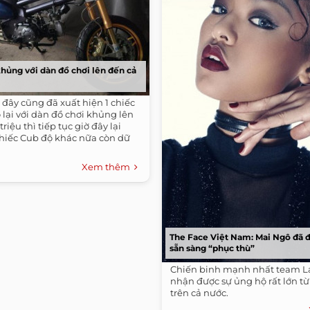
hủng với dàn đồ chơi lên đến cả
i đây cũng đã xuất hiện 1 chiếc
lại với dàn đồ chơi khủng lên
riệu thì tiếp tục giờ đây lại
chiếc Cub độ khác nữa còn dữ
Xem thêm
The Face Việt Nam: Mai Ngô đã 
sẵn sàng “phục thù”
Chiến binh mạnh nhất team L
nhận được sự ủng hộ rất lớn từ
trên cả nước.