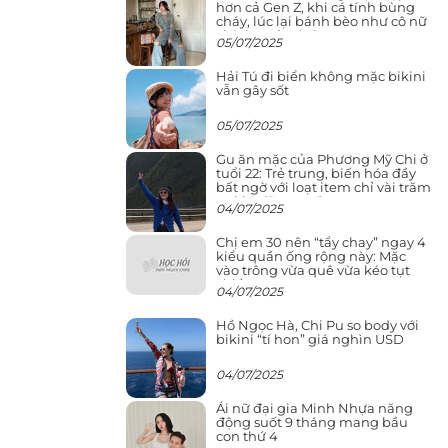
hơn cả Gen Z, khi cá tính bùng
cháy, lúc lại bánh bèo như cô nữ
chính ngôn tình
05/07/2025
Hải Tú đi biển không mặc bikini
vẫn gây sốt
05/07/2025
Gu ăn mặc của Phương Mỹ Chi ở
tuổi 22: Trẻ trung, biến hóa đầy
bất ngờ với loạt item chỉ vài trăm
nghìn đã mua được
04/07/2025
Chị em 30 nên “tẩy chay” ngay 4
kiểu quần ống rộng này: Mặc
vào trông vừa quê vừa kéo tụt
chiều cao
04/07/2025
Hồ Ngọc Hà, Chi Pu so body với
bikini “tí hon” giá nghìn USD
04/07/2025
Ái nữ đại gia Minh Nhựa năng
động suốt 9 tháng mang bầu
con thứ 4