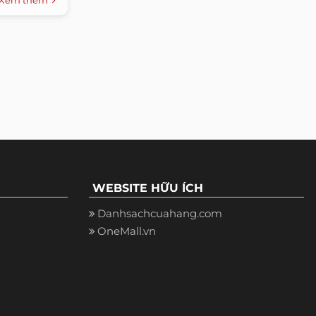
WEBSITE HỮU ÍCH
Danhsachcuahang.com
OneMall.vn