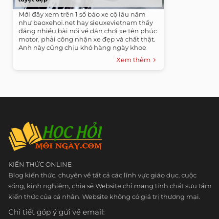
Mới đây xem trên 1 số báo xe cộ lâu năm
như baoxehoi.net hay sieuxevietnam thấy
đăng nhiều bài nói về dân chơi xe tên phúc
motor, phải công nhận xe đẹp và chất thật.
Anh này cũng chịu khó hàng ngày khoe
ảnh...
Xem thêm
KIẾN THỨC ONLINE
Blog kiến thức, chuyên về tất cả các lĩnh vực giáo dục, cuộc
sống, kinh nghiệm, chia sẻ Website chỉ mang tính chất sưu tầm
kiến thức của cá nhân. Website không có giá trị thương mại.
Chi tiết góp ý gửi về email: