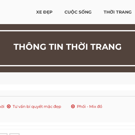
XE ĐẸP
CUỘC SỐNG
THỜI TRANG
THÔNG TIN THỜI TRANG
hời
Tư vấn bí quyết mặc đẹp
Phối - Mix đồ