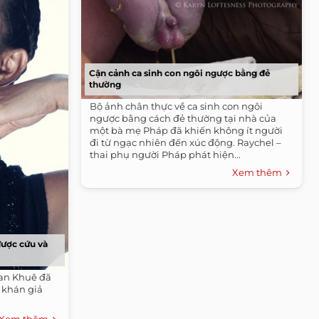
Cận cảnh ca sinh con ngôi ngược bằng đẻ
thường
Bộ ảnh chân thực về ca sinh con ngôi
ngược bằng cách đẻ thường tại nhà của
một bà mẹ Pháp đã khiến không ít người
đi từ ngạc nhiên đến xúc động. Raychel –
thai phụ người Pháp phát hiện...
Xem thêm
được cứu và
an Khuê đã
 khán giả
Xem thêm