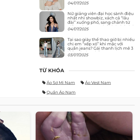
04/07/2025
Nữ giảng viên đại học sành điệu
nhất nhì showbiz, xách cả “lâu
đài” xuống phố, sang chảnh từ
giảng đường ra phố khó ai đọ lại
04/07/2025
Tại sao giày thể thao giờ bị nhiều
chị em “xếp xó” khi mặc với
quần jeans? Gái thanh lịch mê 3
kiểu này hơn hẳn
03/07/2025
TỪ KHÓA
Áo Sơ Mi Nam
Áo Vest Nam
Quần Áo Nam