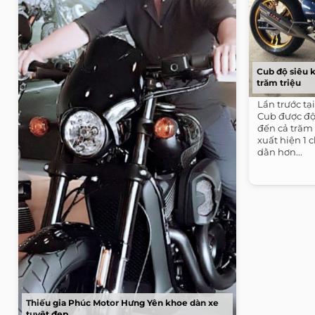
Cub độ siêu k
trăm triệu
Lần trước tạ
Cub được độ 
đến cả trăm t
xuất hiện 1 
dằn hơn...
Thiếu gia Phúc Motor Hưng Yên khoe dàn xe
tuyệt đẹp