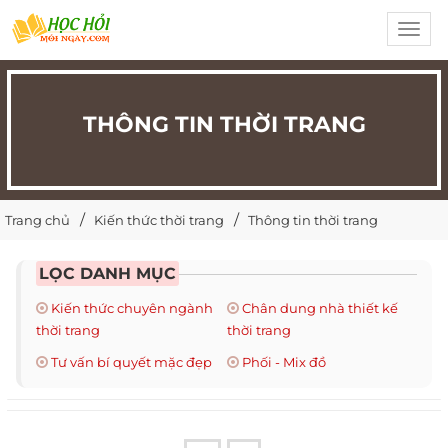
Toggl
navig
THÔNG TIN THỜI TRANG
Trang chủ
Kiến thức thời trang
Thông tin thời trang
LỌC DANH MỤC
Kiến thức chuyên ngành
Chân dung nhà thiết kế
thời trang
thời trang
Tư vấn bí quyết mặc đẹp
Phối - Mix đồ