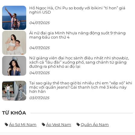
Hồ Ngọc Hà, Chi Pu so body với bikini “tí hon” giá
nghìn USD
04/07/2025
Ái nữ đại gia Minh Nhựa năng động suốt 9 tháng
mang bầu con thứ 4
04/07/2025
Nữ giảng viên đại học sành điệu nhất nhì showbiz,
xách cả “lâu đài” xuống phố, sang chảnh từ giảng
đường ra phố khó ai đọ lại
04/07/2025
Tại sao giày thể thao giờ bị nhiều chị em “xếp xó” khi
mặc với quần jeans? Gái thanh lịch mê 3 kiểu này
hơn hẳn
03/07/2025
TỪ KHÓA
Áo Sơ Mi Nam
Áo Vest Nam
Quần Áo Nam