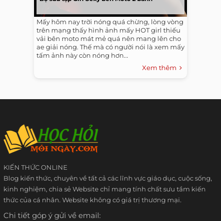
Mấy hôm nay trời nóng quá chừng, lòng vòng
trên mạng thấy hình ảnh mấy HOT girl thiếu
vải bên moto mát mẻ quá nên mang lên cho
ae giải nóng. Thế mà có người nói là xem mấy
tấm ảnh này còn nóng hơn...
Xem thêm
KIẾN THỨC ONLINE
Blog kiến thức, chuyên về tất cả các lĩnh vực giáo dục, cuộc sống,
kinh nghiệm, chia sẻ Website chỉ mang tính chất sưu tầm kiến
thức của cá nhân. Website không có giá trị thương mại.
Chi tiết góp ý gửi về email: