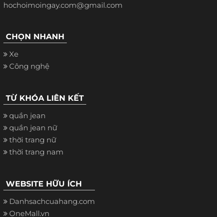
hochoimoingay.com@gmail.com
CHỌN NHANH
Xe
Công nghệ
TỪ KHÓA LIÊN KẾT
quần jean
quần jean nữ
thời trang nữ
thời trang nam
WEBSITE HỮU ÍCH
Danhsachcuahang.com
OneMall.vn