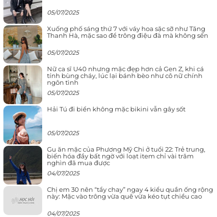
05/07/2025
Xuống phố sáng thứ 7 với váy hoa sặc sỡ như Tăng
Thanh Hà, mặc sao để trông điệu đà mà không sến
05/07/2025
Nữ ca sĩ U40 nhưng mặc đẹp hơn cả Gen Z, khi cá
tính bùng cháy, lúc lại bánh bèo như cô nữ chính
ngôn tình
05/07/2025
Hải Tú đi biển không mặc bikini vẫn gây sốt
05/07/2025
Gu ăn mặc của Phương Mỹ Chi ở tuổi 22: Trẻ trung,
biến hóa đầy bất ngờ với loạt item chỉ vài trăm
nghìn đã mua được
04/07/2025
Chị em 30 nên “tẩy chay” ngay 4 kiểu quần ống rộng
này: Mặc vào trông vừa quê vừa kéo tụt chiều cao
04/07/2025