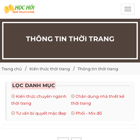
Toggl
navig
THÔNG TIN THỜI TRANG
Trang chủ
Kiến thức thời trang
Thông tin thời trang
LỌC DANH MỤC
Kiến thức chuyên ngành
Chân dung nhà thiết kế
thời trang
thời trang
Tư vấn bí quyết mặc đẹp
Phối - Mix đồ