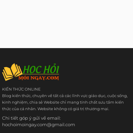
KIẾN THỨC ONLINE
Blog kiến thức, chuyên về tất cả các lĩnh vực giáo dục, cuộc sống,
kinh nghiệm, chia sẻ Website chỉ mang tính chất sưu tầm kiến
thức của cá nhân. Website không có giá trị thương mại.
Chi tiết góp ý gửi về email:
hochoimoingay.com@gmail.com