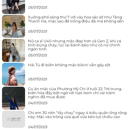
05/07/2025
Xuống phố sáng thứ 7 với váy hoa sặc sỡ như Tăng
Thanh Hà, mặc sao để trông điệu đà mà không sến
05/07/2025
Nữ ca sĩ U40 nhưng mặc đẹp hơn cả Gen Z, khi cá
tính bùng cháy, lúc lại bánh bèo như cô nữ chính
ngôn tình
05/07/2025
Hải Tú đi biển không mặc bikini vẫn gây sốt
05/07/2025
Gu ăn mặc của Phương Mỹ Chi ở tuổi 22: Trẻ trung,
biến hóa đầy bất ngờ với loạt item chỉ vài trăm
nghìn đã mua được
04/07/2025
Chị em 30 nên “tẩy chay” ngay 4 kiểu quần ống rộng
này: Mặc vào trông vừa quê vừa kéo tụt chiều cao
04/07/2025