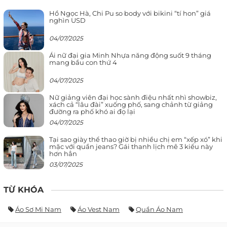
Hồ Ngọc Hà, Chi Pu so body với bikini “tí hon” giá
nghìn USD
04/07/2025
Ái nữ đại gia Minh Nhựa năng động suốt 9 tháng
mang bầu con thứ 4
04/07/2025
Nữ giảng viên đại học sành điệu nhất nhì showbiz,
xách cả “lâu đài” xuống phố, sang chảnh từ giảng
đường ra phố khó ai đọ lại
04/07/2025
Tại sao giày thể thao giờ bị nhiều chị em “xếp xó” khi
mặc với quần jeans? Gái thanh lịch mê 3 kiểu này
hơn hẳn
03/07/2025
TỪ KHÓA
Áo Sơ Mi Nam
Áo Vest Nam
Quần Áo Nam