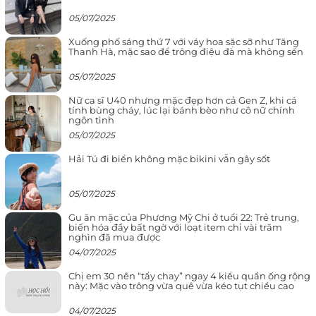
05/07/2025
Xuống phố sáng thứ 7 với váy hoa sặc sỡ như Tăng
Thanh Hà, mặc sao để trông điệu đà mà không sến
05/07/2025
Nữ ca sĩ U40 nhưng mặc đẹp hơn cả Gen Z, khi cá
tính bùng cháy, lúc lại bánh bèo như cô nữ chính
ngôn tình
05/07/2025
Hải Tú đi biển không mặc bikini vẫn gây sốt
05/07/2025
Gu ăn mặc của Phương Mỹ Chi ở tuổi 22: Trẻ trung,
biến hóa đầy bất ngờ với loạt item chỉ vài trăm
nghìn đã mua được
04/07/2025
Chị em 30 nên “tẩy chay” ngay 4 kiểu quần ống rộng
này: Mặc vào trông vừa quê vừa kéo tụt chiều cao
04/07/2025