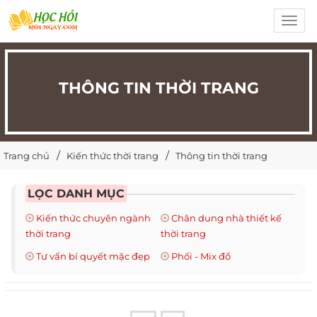
Toggl
navig
THÔNG TIN THỜI TRANG
Trang chủ
Kiến thức thời trang
Thông tin thời trang
LỌC DANH MỤC
Kiến thức chuyên ngành
Chân dung nhà thiết kế
thời trang
thời trang
Tư vấn bí quyết mặc đẹp
Phối - Mix đồ