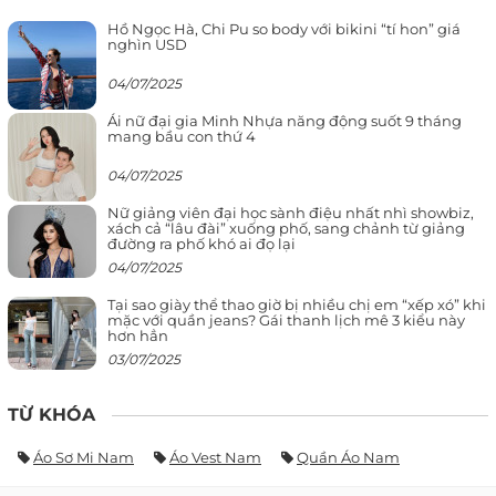
Hồ Ngọc Hà, Chi Pu so body với bikini “tí hon” giá
nghìn USD
04/07/2025
Ái nữ đại gia Minh Nhựa năng động suốt 9 tháng
mang bầu con thứ 4
04/07/2025
Nữ giảng viên đại học sành điệu nhất nhì showbiz,
xách cả “lâu đài” xuống phố, sang chảnh từ giảng
đường ra phố khó ai đọ lại
04/07/2025
Tại sao giày thể thao giờ bị nhiều chị em “xếp xó” khi
mặc với quần jeans? Gái thanh lịch mê 3 kiểu này
hơn hẳn
03/07/2025
TỪ KHÓA
Áo Sơ Mi Nam
Áo Vest Nam
Quần Áo Nam