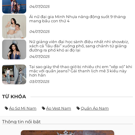
04/07/2025
Ái nữ đại gia Minh Nhựa năng động suốt 9 tháng
mang bầu con thứ 4
04/07/2025
Nữ giảng viên đại học sành điệu nhất nhì showbiz,
xách cả “lâu đài” xuống phố, sang chảnh từ giảng
đường ra phố khó ai đọ lại
04/07/2025
Tại sao giày thể thao giờ bị nhiều chị em “xếp xó” khi
mặc với quần jeans? Gái thanh lịch mê 3 kiểu này
hơn hẳn
03/07/2025
TỪ KHÓA
Áo Sơ Mi Nam
Áo Vest Nam
Quần Áo Nam
Thông tin nổi bật