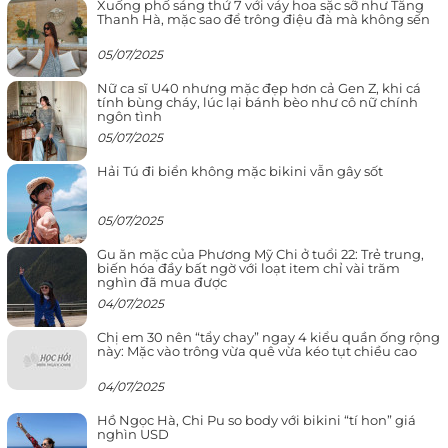
Xuống phố sáng thứ 7 với váy hoa sặc sỡ như Tăng
Thanh Hà, mặc sao để trông điệu đà mà không sến
05/07/2025
Nữ ca sĩ U40 nhưng mặc đẹp hơn cả Gen Z, khi cá
tính bùng cháy, lúc lại bánh bèo như cô nữ chính
ngôn tình
05/07/2025
Hải Tú đi biển không mặc bikini vẫn gây sốt
05/07/2025
Gu ăn mặc của Phương Mỹ Chi ở tuổi 22: Trẻ trung,
biến hóa đầy bất ngờ với loạt item chỉ vài trăm
nghìn đã mua được
04/07/2025
Chị em 30 nên “tẩy chay” ngay 4 kiểu quần ống rộng
này: Mặc vào trông vừa quê vừa kéo tụt chiều cao
04/07/2025
Hồ Ngọc Hà, Chi Pu so body với bikini “tí hon” giá
nghìn USD