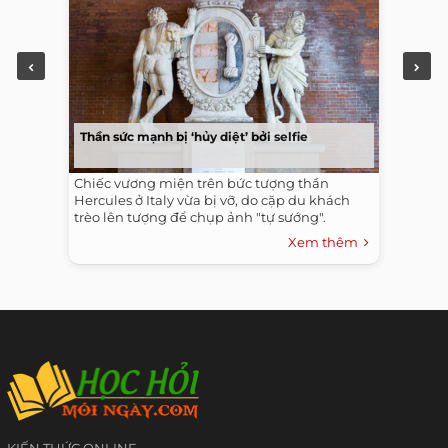
Thần sức mạnh bị ‘hủy diệt’ bởi selfie
Chiếc vương miện trên bức tượng thần
Hercules ở Italy vừa bị vỡ, do cặp du khách
trèo lên tượng để chụp ảnh "tự sướng".
Xem thêm
KIẾN THỨC ONLINE