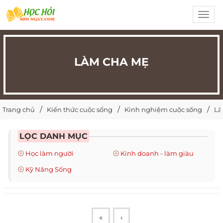
Toggl
navig
LÀM CHA MẸ
Trang chủ
Kiến thức cuộc sống
Kinh nghiệm cuộc sống
Là
LỌC DANH MỤC
Học làm người
Kinh doanh - làm giàu
Kỹ Năng Sống
«
‹