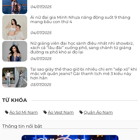
04/07/2025
Ái nữ đại gia Minh Nhựa năng động suốt 9 tháng
mang bầu con thứ 4
04/07/2025
Nữ giảng viên đại học sành điệu nhất nhì showbiz,
xách cả “lâu đài” xuống phố, sang chảnh từ giảng
đường ra phố khó ai đọ lại
04/07/2025
Tại sao giày thể thao giờ bị nhiều chị em “xếp xó” khi
mặc với quần jeans? Gái thanh lịch mê 3 kiểu này
hơn hẳn
03/07/2025
TỪ KHÓA
Áo Sơ Mi Nam
Áo Vest Nam
Quần Áo Nam
Thông tin nổi bật