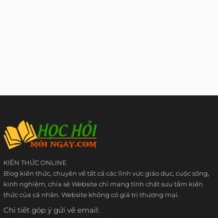
KIẾN THỨC ONLINE
Blog kiến thức, chuyên về tất cả các lĩnh vực giáo dục, cuộc sống,
kinh nghiệm, chia sẻ Website chỉ mang tính chất sưu tầm kiến
thức của cá nhân. Website không có giá trị thương mại.
Chi tiết góp ý gửi về email: