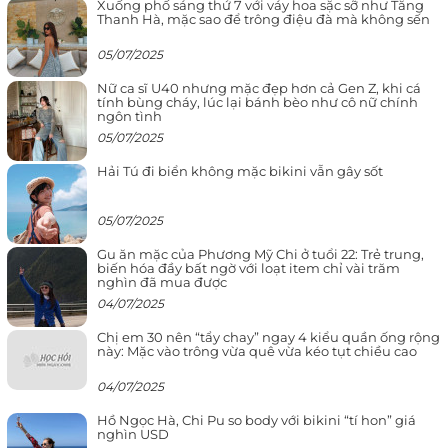
Xuống phố sáng thứ 7 với váy hoa sặc sỡ như Tăng
Thanh Hà, mặc sao để trông điệu đà mà không sến
05/07/2025
Nữ ca sĩ U40 nhưng mặc đẹp hơn cả Gen Z, khi cá
tính bùng cháy, lúc lại bánh bèo như cô nữ chính
ngôn tình
05/07/2025
Hải Tú đi biển không mặc bikini vẫn gây sốt
05/07/2025
Gu ăn mặc của Phương Mỹ Chi ở tuổi 22: Trẻ trung,
biến hóa đầy bất ngờ với loạt item chỉ vài trăm
nghìn đã mua được
04/07/2025
Chị em 30 nên “tẩy chay” ngay 4 kiểu quần ống rộng
này: Mặc vào trông vừa quê vừa kéo tụt chiều cao
04/07/2025
Hồ Ngọc Hà, Chi Pu so body với bikini “tí hon” giá
nghìn USD