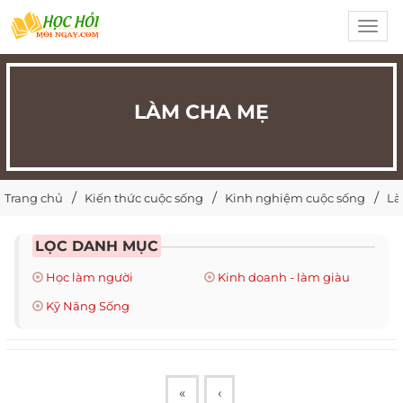
Toggl
navig
LÀM CHA MẸ
Trang chủ
Kiến thức cuộc sống
Kinh nghiệm cuộc sống
Là
LỌC DANH MỤC
Học làm người
Kinh doanh - làm giàu
Kỹ Năng Sống
«
‹