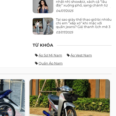
nhất nhì showbiz, xách cả “lâu
đài” xuống phố, sang chảnh từ
giảng đường ra phố khó ai đọ lại
04/07/2025
Tại sao giày thể thao giờ bị nhiều
chị em “xếp xó” khi mặc với
quần jeans? Gái thanh lịch mê 3
kiểu này hơn hẳn
03/07/2025
TỪ KHÓA
Áo Sơ Mi Nam
Áo Vest Nam
Quần Áo Nam