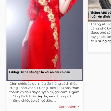
Thắng ABS và
luôn ổn định
Thắng ABS đ
cùng phổ bi
được phủ só
tay ga lẫn x
tiêu dùng đạ
Lương Bích Hữu đẹp lạ với áo dài cô dâu
Diện chiếc áo dài màu đỏ, hồng cách điệu
cùng khăn voan, Lương Bích Hữu hóa thân
thành cô dâu đầy quyến rũ, gợi cảm. Ngắm
Lương Bích Hữu đẹp lạ, sang trọng với
những chiếc áo dài cô dâu: ...
Xem thêm