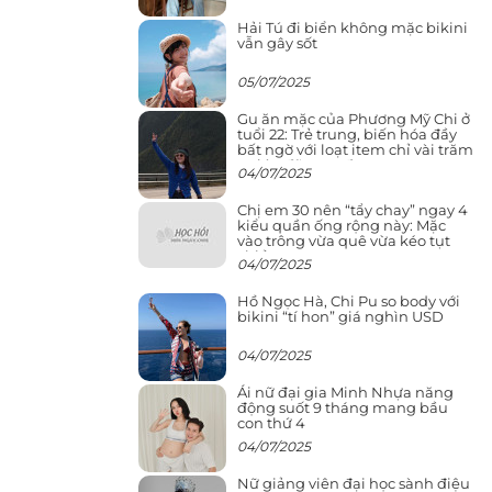
Hải Tú đi biển không mặc bikini
vẫn gây sốt
05/07/2025
Gu ăn mặc của Phương Mỹ Chi ở
tuổi 22: Trẻ trung, biến hóa đầy
bất ngờ với loạt item chỉ vài trăm
nghìn đã mua được
04/07/2025
Chị em 30 nên “tẩy chay” ngay 4
kiểu quần ống rộng này: Mặc
vào trông vừa quê vừa kéo tụt
chiều cao
04/07/2025
Hồ Ngọc Hà, Chi Pu so body với
bikini “tí hon” giá nghìn USD
04/07/2025
Ái nữ đại gia Minh Nhựa năng
động suốt 9 tháng mang bầu
con thứ 4
04/07/2025
Nữ giảng viên đại học sành điệu