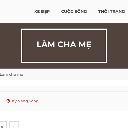
XE ĐẸP
CUỘC SỐNG
THỜI TRANG
LÀM CHA MẸ
Làm cha mẹ
Kỹ Năng Sống
«
‹