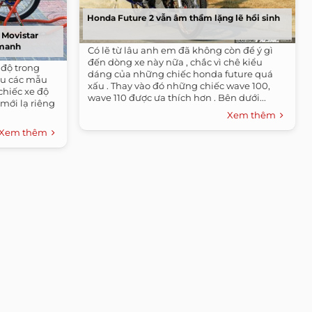
Honda Future 2 vẫn âm thầm lặng lẽ hồi sinh
 Movistar
 manh
Có lẽ từ lâu anh em đã không còn để ý gì
đến dòng xe này nữa , chắc vì chê kiểu
 độ trong
dáng của những chiếc honda future quá
ều các mẫu
xấu . Thay vào đó những chiếc wave 100,
chiếc xe độ
wave 110 được ưa thích hơn . Bên dưới...
mới lạ riêng
Xem thêm
Xem thêm