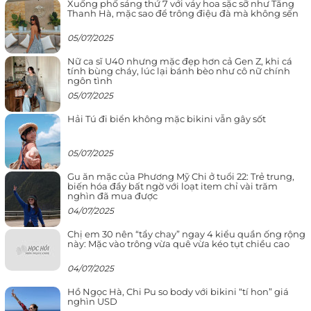
Xuống phố sáng thứ 7 với váy hoa sặc sỡ như Tăng
Thanh Hà, mặc sao để trông điệu đà mà không sến
05/07/2025
Nữ ca sĩ U40 nhưng mặc đẹp hơn cả Gen Z, khi cá
tính bùng cháy, lúc lại bánh bèo như cô nữ chính
ngôn tình
05/07/2025
Hải Tú đi biển không mặc bikini vẫn gây sốt
05/07/2025
Gu ăn mặc của Phương Mỹ Chi ở tuổi 22: Trẻ trung,
biến hóa đầy bất ngờ với loạt item chỉ vài trăm
nghìn đã mua được
04/07/2025
Chị em 30 nên “tẩy chay” ngay 4 kiểu quần ống rộng
này: Mặc vào trông vừa quê vừa kéo tụt chiều cao
04/07/2025
Hồ Ngọc Hà, Chi Pu so body với bikini “tí hon” giá
nghìn USD