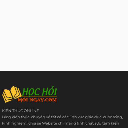
KIẾN THỨC ONLINE
Blog kiến thức, chuyên về tất cả các lĩnh vực giáo dục, cuộc sống,
kinh nghiệm, chia sẻ Website chỉ mang tính chất sưu tầm kiến