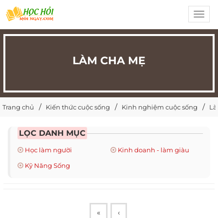
Toggl
navig
LÀM CHA MẸ
Trang chủ
Kiến thức cuộc sống
Kinh nghiệm cuộc sống
Là
LỌC DANH MỤC
Học làm người
Kinh doanh - làm giàu
Kỹ Năng Sống
«
‹