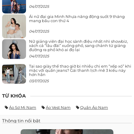
04/07/2025
Ái nữ đại gia Minh Nhựa năng động suốt 9 tháng
mang bầu con thứ 4
04/07/2025
Nữ giảng viên đại học sành điệu nhất nhì showbiz,
xách cả “lâu đài” xuống phố, sang chảnh từ giảng
đường ra phố khó ai đọ lại
04/07/2025
Tại sao giày thể thao giờ bị nhiều chị em “xếp xó” khi
mặc với quần jeans? Gái thanh lịch mê 3 kiểu này
hơn hẳn
03/07/2025
TỪ KHÓA
Áo Sơ Mi Nam
Áo Vest Nam
Quần Áo Nam
Thông tin nổi bật