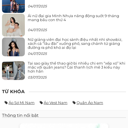
04/07/2025
Ái nữ đại gia Minh Nhựa năng động suốt 9 tháng
mang bầu con thứ 4
04/07/2025
Nữ giảng viên đại học sành điệu nhất nhì showbiz,
xách cả “lâu đài” xuống phố, sang chảnh từ giảng
đường ra phố khó ai đọ lại
04/07/2025
Tại sao giày thể thao giờ bị nhiều chị em “xếp xó” khi
mặc với quần jeans? Gái thanh lịch mê 3 kiểu này
hơn hẳn
03/07/2025
TỪ KHÓA
Áo Sơ Mi Nam
Áo Vest Nam
Quần Áo Nam
Thông tin nổi bật