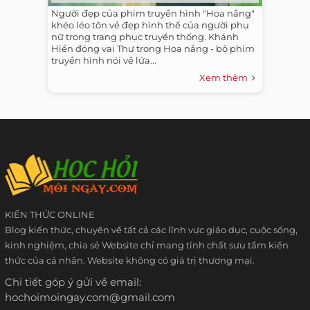
Người đẹp của phim truyền hình "Hoa nắng"
khéo léo tôn vẻ đẹp hình thể của người phụ
nữ trong trang phục truyền thống. Khánh
Hiền đóng vai Thư trong Hoa nắng - bộ phim
truyền hình nói về lứa...
Xem thêm
KIẾN THỨC ONLINE
Blog kiến thức, chuyên về tất cả các lĩnh vực giáo dục, cuộc sống,
kinh nghiệm, chia sẻ Website chỉ mang tính chất sưu tầm kiến
thức của cá nhân. Website không có giá trị thương mại.
Chi tiết góp ý gửi về email:
hochoimoingay.com@gmail.com