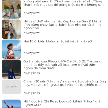
Xuống phố sáng thứ 7 với váy hoa sặc sỡ như Tăng
Thanh Hà, mặc sao để trông điệu đà mà không sến
05/07/2025
Nữ ca sĩ U40 nhưng mặc đẹp hơn cả Gen Z, khi cá
tính bùng cháy, lúc lại bánh bèo như cô nữ chính
ngôn tình
05/07/2025
Hải Tú đi biển không mặc bikini vẫn gây sốt
05/07/2025
Gu ăn mặc của Phương Mỹ Chi ở tuổi 22: Trẻ trung,
biến hóa đầy bất ngờ với loạt item chỉ vài trăm
nghìn đã mua được
04/07/2025
Chị em 30 nên “tẩy chay” ngay 4 kiểu quần ống rộng
này: Mặc vào trông vừa quê vừa kéo tụt chiều cao
04/07/2025
Hồ Ngọc Hà, Chi Pu so body với bikini “tí hon” giá
nghìn USD