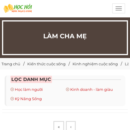
Toggl
navig
LÀM CHA MẸ
Trang chủ
Kiến thức cuộc sống
Kinh nghiệm cuộc sống
Là
LỌC DANH MỤC
Học làm người
Kinh doanh - làm giàu
Kỹ Năng Sống
«
‹