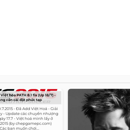
Việt hóa PATH 8.1 fix (Up 18/7) -
ng cần cài đặt phức tạp
20.7.2015 - Đã Add Việt Hoá - Giải
lay - Update các chuyển nhượng
gày 17.7 - Việt hoá mình lấy ở
es 2015 (by chepgamepc.com)
. Các bạn muốn chơi...