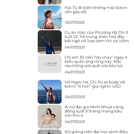
Hải Tú đi biển không mặc bikini
vẫn gây sốt
05/07/2025
Gu ăn mặc của Phương Mỹ Chi ở
tuổi 22: Trẻ trung, biến hóa đầy
bất ngờ với loạt item chỉ vài trăm
nghìn đã mua được
04/07/2025
Chị em 30 nên “tẩy chay” ngay 4
kiểu quần ống rộng này: Mặc
vào trông vừa quê vừa kéo tụt
chiều cao
04/07/2025
Hồ Ngọc Hà, Chi Pu so body với
bikini “tí hon” giá nghìn USD
04/07/2025
Ái nữ đại gia Minh Nhựa năng
động suốt 9 tháng mang bầu
con thứ 4
04/07/2025
Nữ giảng viên đại học sành điệu