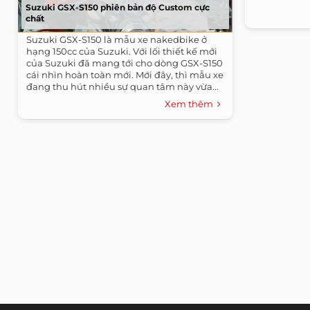
Suzuki GSX-S150 phiên bản độ Custom cực
chất
Suzuki GSX-S150 là mẫu xe nakedbike ở
hạng 150cc của Suzuki. Với lối thiết kế mới
của Suzuki đã mang tới cho dòng GSX-S150
cái nhìn hoàn toàn mới. Mới đây, thì mẫu xe
đang thu hút nhiều sự quan tâm này vừa...
Xem thêm