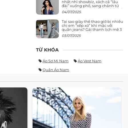
nhất nhì showbiz, xách cả “lâu
đài” xuống phố, sang chảnh từ
giảng đường ra phố khó ai đọ lại
04/07/2025
Tại sao giày thể thao giờ bị nhiều
chị em “xếp xó” khi mặc với
quần jeans? Gái thanh lịch mê 3
kiểu này hơn hẳn
03/07/2025
TỪ KHÓA
Áo Sơ Mi Nam
Áo Vest Nam
Quần Áo Nam