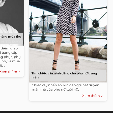
 chàng mùa thu
 điểm giao
i trang cấp
ang phục, phụ
mình, và mùa
....
Xem thêm
Tìm chiếc váy nịnh dáng cho phụ nữ trung
niên
Chiếc váy nhấn eo, kín đáo gợi nét duyên
mặn mà của phụ nữ tuổi 40.
Xem thêm