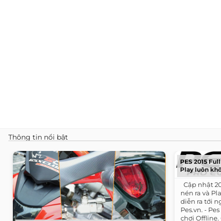
Thông tin nổi bật
PES 2015 Full 
Play luôn khô
​ ​ Cập nhật 
nén ra và P
diễn ra tới n
Pes.vn. - P
chơi Offline