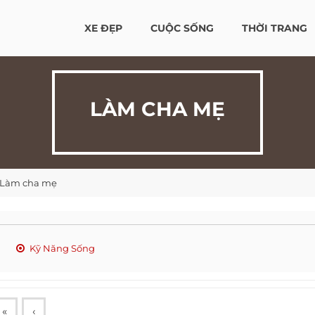
XE ĐẸP
CUỘC SỐNG
THỜI TRANG
LÀM CHA MẸ
Làm cha mẹ
Kỹ Năng Sống
«
‹