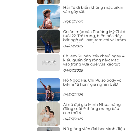
Hải Tú đi biển không mặc bikini
vẫn gây sốt
05/07/2025
Gu ăn mặc của Phương Mỹ Chi ở
tuổi 22: Trẻ trung, biến hóa đầy
bất ngờ với loạt item chỉ vài trăm
nghìn đã mua được
04/07/2025
Chị em 30 nên “tẩy chay” ngay 4
kiểu quần ống rộng này: Mặc
vào trông vừa quê vừa kéo tụt
chiều cao
04/07/2025
Hồ Ngọc Hà, Chi Pu so body với
bikini “tí hon” giá nghìn USD
04/07/2025
Ái nữ đại gia Minh Nhựa năng
động suốt 9 tháng mang bầu
con thứ 4
04/07/2025
Nữ giảng viên đại học sành điệu