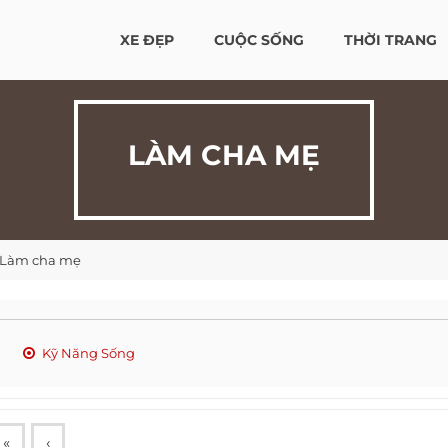
XE ĐẸP
CUỘC SỐNG
THỜI TRANG
LÀM CHA MẸ
Làm cha mẹ
Kỹ Năng Sống
«
‹