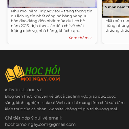
5 món nem th
Như mọi năm, TripAdvisor – trang thông tin
du lịch uy tín nhất công bố bảng vàng 10
Mỗi món ne
hòn đảo đáng đến nhất mùa du lịch hè
riêng nhưn
năm 2015, dựa theo các tiêu chí về chất
thưởng thức
lượng dịch vụ, nhà hàng, khách sạn...
Xem thêm
KIẾN THỨC ONLINE
Blog kiến thức, chuyên về tất cả các lĩnh vực giáo dục, cuộc
sống, kinh nghiệm, chia sẻ Website chỉ mang tính chất sưu tầm
kiến thức của cá nhân. Website không có giá trị thương mại.
Chi tiết góp ý gửi về email:
hochoimoingay.com@gmail.com