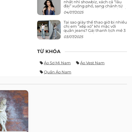
nhất nhì showbiz, xách cả “lâu
đài” xuống phố, sang chảnh từ
giảng đường ra phố khó ai đọ lại
04/07/2025
Tại sao giày thể thao giờ bị nhiều
chị em “xếp xó” khi mặc với
quần jeans? Gái thanh lịch mê 3
kiểu này hơn hẳn
03/07/2025
TỪ KHÓA
Áo Sơ Mi Nam
Áo Vest Nam
Quần Áo Nam