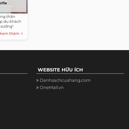
elfie
ợng thần
cặp du khách
 sướng".
Xem thêm
WEBSITE HỮU ÍCH
Danhsachcuahang.com
OneMall.vn