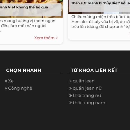
Thần sức mạnh bị ‘hủy diệt’ bởi s
ính Việt không thể bỏ qua
Chiếc vương miện trên bức tư
m mang hương vị thơm ngon
Hercules ở Italy vừa bị vỡ, do 
g đều làm mê mẩn người
trèo lên tượng để chụp ảnh "tự
.
Xem thêm
CHỌN NHANH
TỪ KHÓA LIÊN KẾT
Xe
quần jean
Công nghệ
quần jean nữ
thời trang nữ
thời trang nam