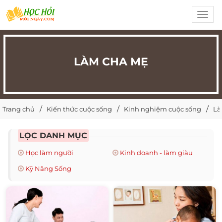
Toggl
navig
LÀM CHA MẸ
Trang chủ
Kiến thức cuộc sống
Kinh nghiệm cuộc sống
Là
LỌC DANH MỤC
Học làm người
Kinh doanh - làm giàu
Kỹ Năng Sống