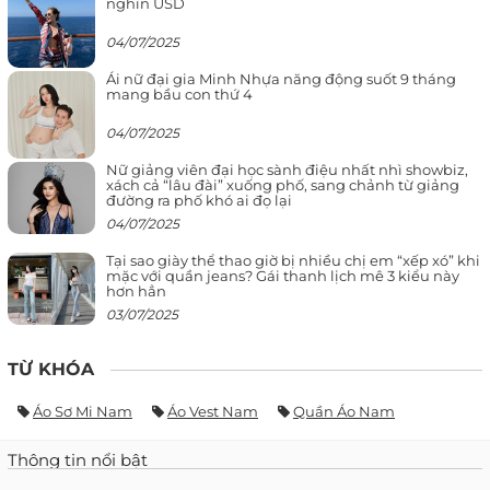
nghìn USD
04/07/2025
Ái nữ đại gia Minh Nhựa năng động suốt 9 tháng
mang bầu con thứ 4
04/07/2025
Nữ giảng viên đại học sành điệu nhất nhì showbiz,
xách cả “lâu đài” xuống phố, sang chảnh từ giảng
đường ra phố khó ai đọ lại
04/07/2025
Tại sao giày thể thao giờ bị nhiều chị em “xếp xó” khi
mặc với quần jeans? Gái thanh lịch mê 3 kiểu này
hơn hẳn
03/07/2025
TỪ KHÓA
Áo Sơ Mi Nam
Áo Vest Nam
Quần Áo Nam
Thông tin nổi bật