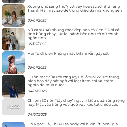
Xuống phố sáng thứ 7 với váy hoa sặc sỡ như Tăng
Thanh Hà, mặc sao để trông điệu đà mà không sến
05/07/2025
Nữ ca sĩ U40 nhưng mặc đẹp hơn cả Gen Z, khi cá
tính bùng cháy, lúc lại bánh bèo như cô nữ chính
ngôn tình
05/07/2025
Hải Tú đi biển không mặc bikini vẫn gây sốt
05/07/2025
Gu ăn mặc của Phương Mỹ Chi ở tuổi 22: Trẻ trung,
biến hóa đầy bất ngờ với loạt item chỉ vài trăm
nghìn đã mua được
04/07/2025
Chị em 30 nên “tẩy chay” ngay 4 kiểu quần ống rộng
này: Mặc vào trông vừa quê vừa kéo tụt chiều cao
04/07/2025
Hồ Ngọc Hà, Chi Pu so body với bikini “tí hon” giá