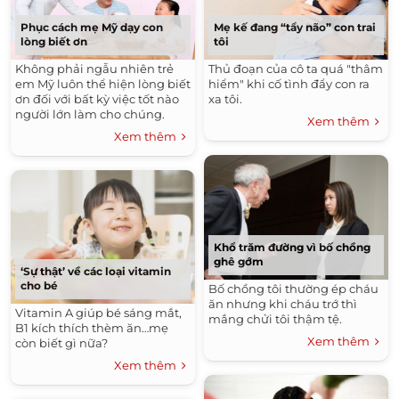
Phục cách mẹ Mỹ dạy con
Mẹ kế đang “tẩy não” con trai
lòng biết ơn
tôi
Không phải ngẫu nhiên trẻ
Thủ đoạn của cô ta quá "thâm
em Mỹ luôn thể hiện lòng biết
hiểm" khi cố tình đẩy con ra
ơn đối với bất kỳ việc tốt nào
xa tôi.
người lớn làm cho chúng.
Xem thêm
Xem thêm
Khổ trăm đường vì bố chồng
ghê gớm
‘Sự thật’ về các loại vitamin
cho bé
Bố chồng tôi thường ép cháu
ăn nhưng khi cháu trớ thì
Vitamin A giúp bé sáng mắt,
mắng chửi tôi thậm tệ.
B1 kích thích thèm ăn…mẹ
Xem thêm
còn biết gì nữa?
Xem thêm