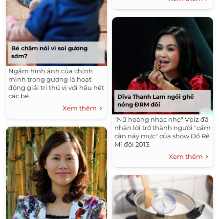
Bé chậm nói vì soi gương
sớm?
Ngắm hình ảnh của chính
mình trong gương là hoạt
động giải trí thú vị với hầu hết
các bé.
Diva Thanh Lam ngồi ghế
nóng ĐRM đôi
Xem thêm
"Nữ hoàng nhạc nhẹ" Vbiz đã
nhận lời trở thành người "cầm
cân nảy mực" của show Đồ Rê
Mí đôi 2013.
Xem thêm