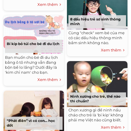
Xem thêm
8 dấu hiệu trẻ sơ sinh thông
minh
Cùng "check" xem bé của mẹ
có các dấu hiệu thông minh
bẩm sinh không nào.
Bí kíp bỏ túi cho bé đi du lịch
Xem thêm
Bạn muốn cho bé đi du lịch
bằng ô tô nhưng vẫn đang
bộn bề lo lắng? Dưới đây là
'kim chỉ nam' cho bạn.
Xem thêm
Ninh xương cho trẻ, thế nào
thì chuẩn?
Chọn xương gì để ninh nấu
cháo cho trẻ là 'bí kíp' không
phải mẹ Việt nào cũng biết.
“Phát điên” vì có con... học
dốt
Xem thêm