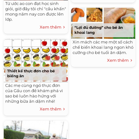
Từ ước ao con đạt học sinh
giỏi, giờ đây tôi chỉ "cầu khấn"
mong năm nay con được lên
lớp.
Xem thêm
“Lợi đủ đường” cho bé ăn
khoai lang
Xin mách các mẹ một số cách
chế biến khoai lang ngon khó
cưỡng cho bé tuổi ăn dặm.
Xem thêm
Thiết kế thực đơn cho bé
biếng ăn
Các mẹ cùng ngó thực đơn
của Gấu con để khám phá vì
sao bé luôn hào hứng với
những bữa ăn dặm nhé!
Xem thêm