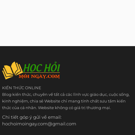
KIẾN THỨC ONLINE
Blog kiến thức, chuyên về tất cả các lĩnh vực giáo dục, cuộc sống,
kinh nghiệm, chia sẻ Website chỉ mang tính chất sưu tầm kiến
thức của cá nhân. Website không có giá trị thương mại.
Chi tiết góp ý gửi về email:
hochoimoingay.com@gmail.com