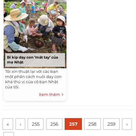
Bí kíp dạy con ‘mát tay’ của
mẹ Nhật
Tôi xin thuật lại với các bạn
một phần cách nuôi dạy con
khá thú vị của cô bạn Nhật
của tôi.
Xem thêm
«
‹
255
256
257
258
259
›