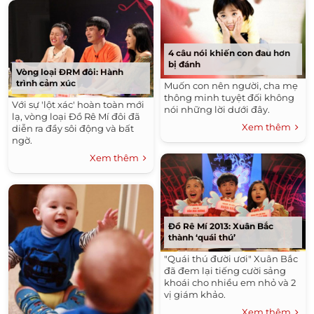
4 câu nói khiến con đau hơn
bị đánh
Vòng loại ĐRM đôi: Hành
trình cảm xúc
Muốn con nên người, cha mẹ
thông minh tuyệt đối không
Với sự 'lột xác' hoàn toàn mới
nói những lời dưới đây.
lạ, vòng loại Đồ Rê Mí đôi đã
Xem thêm
diễn ra đầy sôi động và bất
ngờ.
Xem thêm
Đồ Rê Mí 2013: Xuân Bắc
thành ‘quái thú’
"Quái thú đười ươi" Xuân Bắc
đã đem lại tiếng cười sảng
khoái cho nhiều em nhỏ và 2
vị giám khảo.
Xem thêm