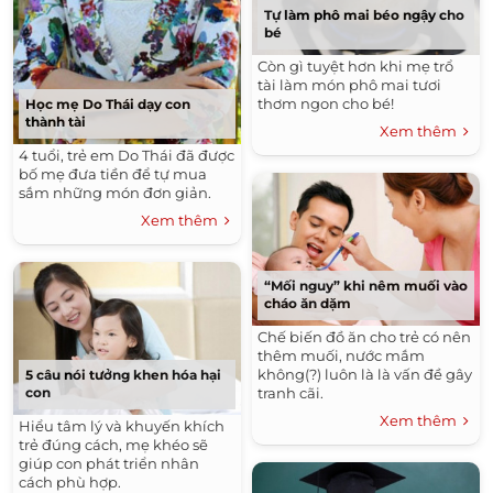
Tự làm phô mai béo ngậy cho
bé
Còn gì tuyệt hơn khi mẹ trổ
tài làm món phô mai tươi
thơm ngon cho bé!
Học mẹ Do Thái dạy con
thành tài
Xem thêm
4 tuổi, trẻ em Do Thái đã được
bố mẹ đưa tiền để tự mua
sắm những món đơn giản.
Xem thêm
“Mối nguy” khi nêm muối vào
cháo ăn dặm
Chế biến đồ ăn cho trẻ có nên
thêm muối, nước mắm
không(?) luôn là là vấn đề gây
5 câu nói tưởng khen hóa hại
tranh cãi.
con
Xem thêm
Hiểu tâm lý và khuyến khích
trẻ đúng cách, mẹ khéo sẽ
giúp con phát triển nhân
cách phù hợp.