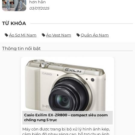
hơn hẳn
03/07/2025
TỪ KHÓA
Áo Sơ Mi Nam
Áo Vest Nam
Quần Áo Nam
Thông tin nổi bật
Casio Exilim EX-ZR800 – compact siêu zoom
chống rung 5 trục
Máy còn được trang bị bộ xử lý hình ảnh kép,
cảm biến độ nhạy sáng cao, hỗ trợ chụp ảnh