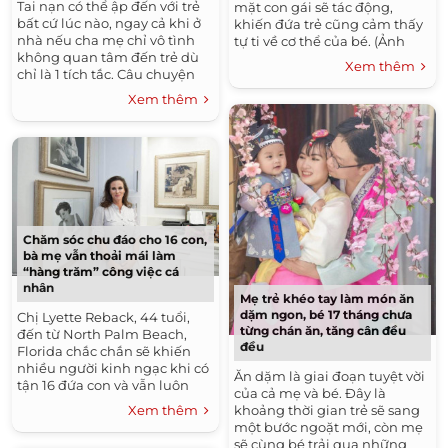
Tai nạn có thể ập đến với trẻ
mặt con gái sẽ tác động,
bất cứ lúc nào, ngay cả khi ở
khiến đứa trẻ cũng cảm thấy
nhà nếu cha mẹ chỉ vô tình
tự ti về cơ thể của bé. (Ảnh
không quan tâm đến trẻ dù
minh họa) Theo Hiệp hội Rối
Xem thêm
chỉ là 1 tích tắc. Câu chuyện
loạn Ăn...
về bé trai 18 tháng tuổi tử
Xem thêm
vong do...
Chăm sóc chu đáo cho 16 con,
bà mẹ vẫn thoải mái làm
“hàng trăm” công việc cá
nhân
Mẹ trẻ khéo tay làm món ăn
dặm ngon, bé 17 tháng chưa
Chị Lyette Reback, 44 tuổi,
từng chán ăn, tăng cân đều
đến từ North Palm Beach,
đều
Florida chắc chắn sẽ khiến
nhiều người kinh ngạc khi có
Ăn dặm là giai đoạn tuyệt vời
tận 16 đứa con và vẫn luôn
của cả mẹ và bé. Đây là
chăm sóc các con rất chu
khoảng thời gian trẻ sẽ sang
Xem thêm
đáo, cẩn thận, lại còn dư rất...
một bước ngoặt mới, còn mẹ
sẽ cùng bé trải qua những