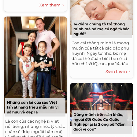
miếng, quay vòng miệng liến
Xem thêm
thoáng...
14 điểm chứng tỏ trẻ thông
minh mà bố mẹ cứ ngỡ “khác
người”
Con cái thông minh là mong
muốn của tất cả các bậc phụ
huynh. Ngay từ nhỏ, bố mẹ
đã có thể đoán biết bé có sở
hữu chỉ số IQ cao qua 14 dấu
hiệu sau: 1. Trẻ sở hữu đôi tai
Xem thêm
to ...
Những con lai của sao Việt
lấn át hàng triệu mẫu nhí vì
sở hữu vẻ đẹp lạ
Dũng mãnh trên sân khấu,
ngoài đời Quốc Cơ Quốc
Là con của các nghệ sĩ Việt
Nghiệp lại là 2 ông bố “đắm
nổi tiếng, những nhóc tỳ chắc
đuối vì con”
chắn sẽ được người hâm mộ
và công chúng để ý, yêu mến.