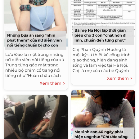
Bà mẹ Hà Nội lập thời gian
Những bữa ăn sáng “nhìn
biểu cho 3 con “chặt hơn đi
phát thèm” của nữ diễn viên
lính, chuẩn đến từng phút”
nổi tiếng chuẩn bị cho con
Chị Phan Quỳnh Hương là
Lưu Đào là một trong những
một kỹ sư thiết kế công trình
nữ diễn viên nổi tiếng của xứ
giao thông, hiện đang sinh
Trung từng góp mặt trong
sống và làm việc tại Hà Nội.
nhiều bộ phim cổ trang nổi
Chị là mẹ của các bé Quỳnh
tiếng như "Hoàn châu cách
Anh (12 tuổi), Quốc Minh (8
Xem thêm
cách" (phần 3), "Tân thiên
tuổi) và Quốc Nam (gần...
Xem thêm
long bát bộ"... Nữ diễn...
Mẹ sinh con 40 ngày phát
hiện ung thư: “Chỉ ước sống