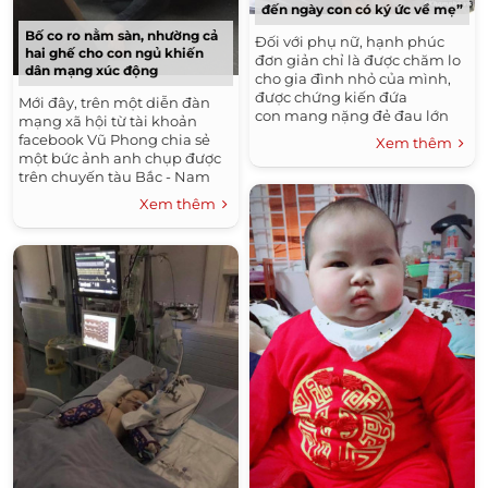
đến ngày con có ký ức về mẹ”
Bố co ro nằm sàn, nhường cả
Đối với phụ nữ, hạnh phúc
hai ghế cho con ngủ khiến
đơn giản chỉ là được chăm lo
dân mạng xúc động
cho gia đình nhỏ của mình,
được chứng kiến đứa
Mới đây, trên một diễn đàn
con mang nặng đẻ đau lớn
mạng xã hội từ tài khoản
lên từng ngày và tự bước trên
facebook Vũ Phong chia sẻ
Xem thêm
con đường của riêng...
một bức ảnh anh chụp được
trên chuyến tàu Bắc - Nam
nhận được sự quan tâm lớn
Xem thêm
từ cư dân mạng. Theo...