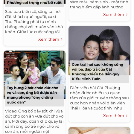
sẫm màu bẩm sinh - một tình
Phương coi trọng như bố ruột
trạng hiếm gặp ảnh hưởng
Sau bao biến cố, sống tại nơi
đến 1/20.000 trẻ sơ sinh. Các
Xem thêm
đất khách quê người, ca sĩ
nốt ruồi bao phủ 80% cơ...
Thu Phương phải tự mình
chống chọi với muôn vàn khó
khăn. Giữa lúc cuộc sống tối
tăm nhất, chị gặp Dũng
Xem thêm
Taylor – ông bầu có tiếng...
Con trai hỏi sao không sống
với ba, đáp trả của Cát
Phượng khiến bé dần quý
Kiều Minh Tuấn
Diễn viên hài Cát Phượng
Tay bưng 2 bát cháo đút cho
vợ và con, ông bố được dân
nhận được nhiều sự quan
mạng phong “ông chồng
tâm của giới truyền thông sau
quốc dân”
cuộc hôn nhân với diễn viên
Thái Hòa và cuộc tình “như
Video: Ông bố gây sốt khi vừa
phim” với người yêu kém tuổi
Xem thêm
đút cho con ăn vừa đút cho vợ
Kiều Minh Tuấn. Không...
ăn. Mới đây, đoạn clip quay lại
cảnh ông bố trẻ ngồi cho vợ
con ăn, mỗi người một