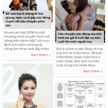
Bế con trai 6 tháng đi thử
giọng, nam ca sĩ gây xúc động
mạnh với câu chuyện phía
sau
American Idol 2018 là một
Câu chuyện xúc động sau bức
chương trình truyền hình nổi
hình bé gái 8 tuổi đặt nụ hôn
tiếng trên kênh ABC với mục
cuối lên môi người mẹ
đích tìm kiếm những tài
Đó là cô bé có tên Roxy và mẹ
năng âm nhạc mới đầy triển
của em là Vicky Fenn, 38 tuổi,
vọng. Vào tập phát sóng diễn
Xem thêm
ở Benfleet, Essex hôm thứ 4
ra tối ngày hôm qua 19/3,...
tuần trước. Bức ảnh nụ hôn
cuối cùng mà cô bé Roxy
dành cho người mẹ của mình
Xem thêm
trước khi mất...