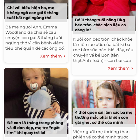
Chỉ với biểu hiện ho, mẹ
không ngờ con gái 5 tháng
tuổi bất ngờ ngừng thở
Bé 11 tháng tuổi nặng 11kg
béo tròn, chắc nịch liệu có
Bà mẹ người Anh, Emma
đáng lo?
Woodland đã chia sẻ câu
chuyện con gái 5 tháng tuổi
Nuôi con béo tròn, chắc khỏe
ngừng thở vì căn bệnh viêm
là niềm ao ước của bất kì bà
tiểu phế quản để các ông bố,
mẹ bỉm sữa nào. Mới đây, câu
bà mẹ cảnh giác hơn với căn
chuyện về bé Bon (tên
Xem thêm
bệnh nguy hiểm này. Chị...
thật Anh Tuấn) – con trai của
chị Ngọc Hà (28 tuổi, Từ Liêm,
Xem thêm
Hà Nội), dù...
4 thói quen sai lầm các bà mẹ
thường mắc phải khiến con
gái ghét cơ thể của mình
Để con 18 tháng trong phòng
và đi dọn dẹp, mẹ trẻ “ngất
Việc người mẹ thường than
lịm” khi quay trở lại
phiền về cơ thể mình trước