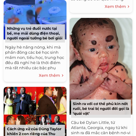
cung bậc cảm xúc mới trong
Xem thêm
hành trình nuôi...
Những vụ trẻ đuối nước tại
bể, mẹ mải dùng điện thoại,
người ngoài tưởng bé bơi giỏi
Ngày hè nắng nóng, khi mà
phần đông các bé học sinh
mầm non, tiểu học, trung học
đều đã nghỉ hè là thời điểm
mà rất nhiều các bậc phụ
huynh thường đưa con đến
Xem thêm
các bể bơi vừa là...
Sinh ra với cơ thể phủ kín nốt
ruồi, bé trai bị người đời gọi là
‘quái vật’
Cậu bé Dylan Little, từ
Atlanta, Georgia, ngay từ khi
Cách ứng xử của Dũng Taylor
sinh ra đã mắc căn bệnh nơ-vi
khiến 2 con riêng của Thu