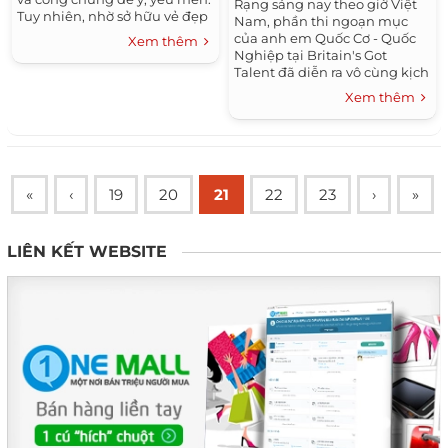
Rạng sáng nay theo giờ Việt
Tuy nhiên, nhờ sở hữu vẻ đẹp
Nam, phần thi ngoạn mục
lai lạ mắt, đáng yêu, các tiểu...
của anh em Quốc Cơ - Quốc
Xem thêm
Nghiệp tại Britain's Got
Talent đã diễn ra vô cùng kịch
tính. Tuy không đạt chiến
Xem thêm
thắng chung cuộc nhưng hai
anh em Quốc...
«
‹
19
20
21
22
23
›
»
LIÊN KẾT WEBSITE