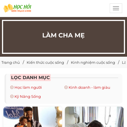
Toggl
navig
LÀM CHA MẸ
Trang chủ
Kiến thức cuộc sống
Kinh nghiệm cuộc sống
Là
LỌC DANH MỤC
Học làm người
Kinh doanh - làm giàu
Kỹ Năng Sống