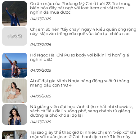
Gu ăn mặc của Phương Mỹ Chi ở tuổi 22: Trẻ trung,
biến hóa đầy bất ngờ với loạt item chỉ vài trăm
nghìn đã mua được
04/07/2025
Chị em 30 nên “tẩy chay” ngay 4 kiểu quần ống rộng
này: Mặc vào trông vừa quê vừa kéo tụt chiều cao
04/07/2025
Hồ Ngọc Hà, Chi Pu so body với bikini “tí hon” giá
nghìn USD
04/07/2025
Ái nữ đại gia Minh Nhựa năng động suốt 9 tháng
mang bầu con thứ 4
04/07/2025
Nữ giảng viên đại học sành điệu nhất nhì showbiz,
xách cả “lâu đài” xuống phố, sang chảnh từ giảng
đường ra phố khó ai đọ lại
04/07/2025
Tại sao giày thể thao giờ bị nhiều chị em “xếp xó” khi
mặc với quần jeans? Gái thanh lịch mê 3 kiểu này