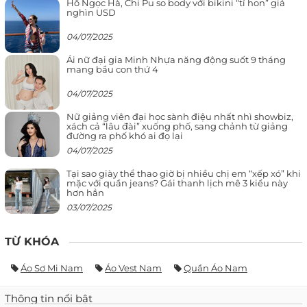
Hồ Ngọc Hà, Chi Pu so body với bikini “tí hon” giá
nghìn USD
04/07/2025
Ái nữ đại gia Minh Nhựa năng động suốt 9 tháng
mang bầu con thứ 4
04/07/2025
Nữ giảng viên đại học sành điệu nhất nhì showbiz,
xách cả “lâu đài” xuống phố, sang chảnh từ giảng
đường ra phố khó ai đọ lại
04/07/2025
Tại sao giày thể thao giờ bị nhiều chị em “xếp xó” khi
mặc với quần jeans? Gái thanh lịch mê 3 kiểu này
hơn hẳn
03/07/2025
TỪ KHÓA
Áo Sơ Mi Nam
Áo Vest Nam
Quần Áo Nam
Thông tin nổi bật