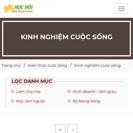
Toggl
navig
KINH NGHIỆM CUỘC SỐNG
Trang chủ
Kiến thức cuộc sống
Kinh nghiệm cuộc sống
LỌC DANH MỤC
Làm cha mẹ
Kinh doanh - làm giàu
Học làm người
Kỹ Năng Sống
«
‹