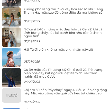
05/07/2025
Xuống phố sáng thứ 7 với váy hoa sặc sỡ như Tăng
Thanh Hà, mặc sao để trông điệu đà mà không sến
05/07/2025
Nữ ca sĩ U40 nhưng mặc đẹp hơn cả Gen Z, khi cá
tính bùng cháy, lúc lại bánh bèo như cô nữ chính
ngôn tình
05/07/2025
Hải Tú đi biển không mặc bikini vẫn gây sốt
05/07/2025
Gu ăn mặc của Phương Mỹ Chi ở tuổi 22: Trẻ trung,
biến hóa đầy bất ngờ với loạt item chỉ vài trăm
nghìn đã mua được
04/07/2025
Chị em 30 nên “tẩy chay” ngay 4 kiểu quần ống rộng
này: Mặc vào trông vừa quê vừa kéo tụt chiều cao
04/07/2025