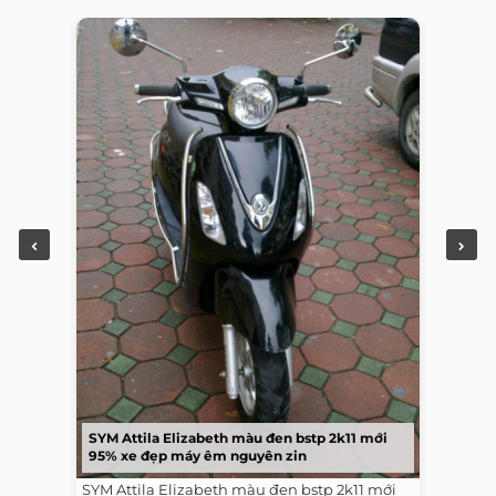
SYM Attila Elizabeth màu đen bstp 2k11 mới
95% xe đẹp máy êm nguyên zin
SYM Attila Elizabeth màu đen bstp 2k11 mới