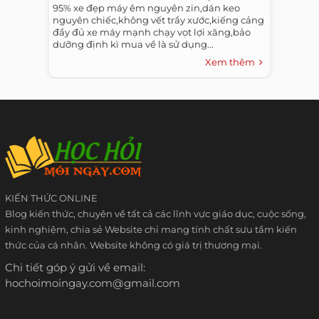
95% xe đẹp máy êm nguyên zin,dán keo
nguyên chiếc,không vết trầy xước,kiếng cảng
đầy đủ xe máy mạnh chạy vọt lợi xăng,bảo
dưỡng định kì mua về là sử dụng...
Xem thêm
KIẾN THỨC ONLINE
Blog kiến thức, chuyên về tất cả các lĩnh vực giáo dục, cuộc sống,
kinh nghiệm, chia sẻ Website chỉ mang tính chất sưu tầm kiến
thức của cá nhân. Website không có giá trị thương mại.
Chi tiết góp ý gửi về email:
hochoimoingay.com@gmail.com