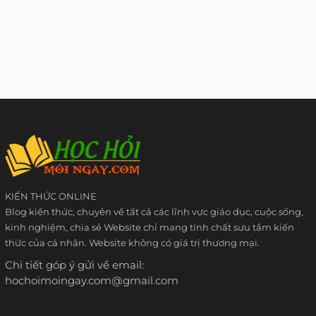
KIẾN THỨC ONLINE
Blog kiến thức, chuyên về tất cả các lĩnh vực giáo dục, cuộc sống,
kinh nghiệm, chia sẻ Website chỉ mang tính chất sưu tầm kiến
thức của cá nhân. Website không có giá trị thương mại.
Chi tiết góp ý gửi về email:
hochoimoingay.com@gmail.com