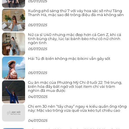
05/07/2025
Xuống phố sáng thứ 7 với váy hoa sặc sỡ như Tăng
Thanh Hà, mặc sao để trông điệu đà mà không sến
05/07/2025
Nữ ca sĩ U40 nhưng mặc đẹp hơn cả Gen Z, khi cá
tính bùng cháy, lúc lại bánh bèo như cô nữ chính
ngôn tình
05/07/2025
Hải Tú đi biển không mặc bikini vẫn gây sốt
05/07/2025
Gu ăn mặc của Phương Mỹ Chi ở tuổi 22: Trẻ trung,
biến hóa đầy bất ngờ với loạt item chỉ vài trăm
nghìn đã mua được
04/07/2025
Chị em 30 nên “tẩy chay” ngay 4 kiểu quần ống rộng
này: Mặc vào trông vừa quê vừa kéo tụt chiều cao
04/07/2025