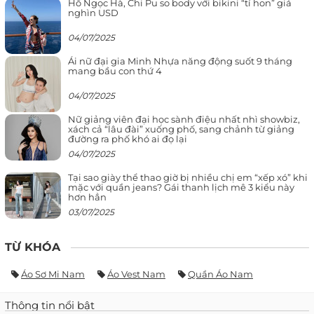
Hồ Ngọc Hà, Chi Pu so body với bikini “tí hon” giá
nghìn USD
04/07/2025
Ái nữ đại gia Minh Nhựa năng động suốt 9 tháng
mang bầu con thứ 4
04/07/2025
Nữ giảng viên đại học sành điệu nhất nhì showbiz,
xách cả “lâu đài” xuống phố, sang chảnh từ giảng
đường ra phố khó ai đọ lại
04/07/2025
Tại sao giày thể thao giờ bị nhiều chị em “xếp xó” khi
mặc với quần jeans? Gái thanh lịch mê 3 kiểu này
hơn hẳn
03/07/2025
TỪ KHÓA
Áo Sơ Mi Nam
Áo Vest Nam
Quần Áo Nam
Thông tin nổi bật