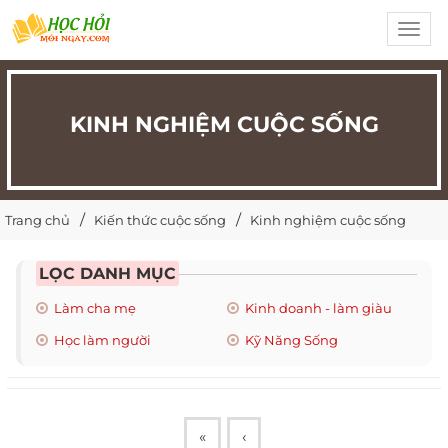
Toggl
navig
KINH NGHIỆM CUỘC SỐNG
Trang chủ
Kiến thức cuộc sống
Kinh nghiệm cuộc sống
LỌC DANH MỤC
Làm cha mẹ
Kinh doanh - làm giàu
Học làm người
Kỹ Năng Sống
«
‹