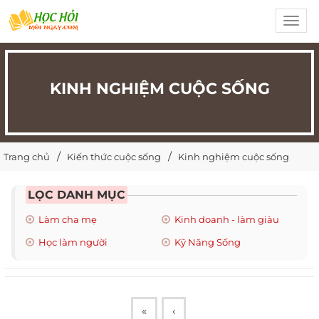
Toggl
navig
KINH NGHIỆM CUỘC SỐNG
Trang chủ
Kiến thức cuộc sống
Kinh nghiệm cuộc sống
LỌC DANH MỤC
Làm cha mẹ
Kinh doanh - làm giàu
Học làm người
Kỹ Năng Sống
«
‹