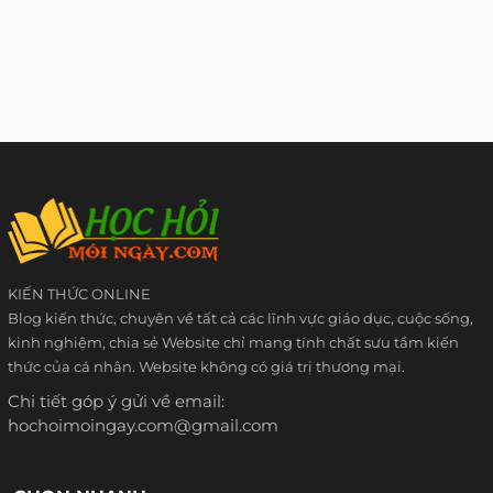
KIẾN THỨC ONLINE
Blog kiến thức, chuyên về tất cả các lĩnh vực giáo dục, cuộc sống,
kinh nghiệm, chia sẻ Website chỉ mang tính chất sưu tầm kiến
thức của cá nhân. Website không có giá trị thương mại.
Chi tiết góp ý gửi về email:
hochoimoingay.com@gmail.com