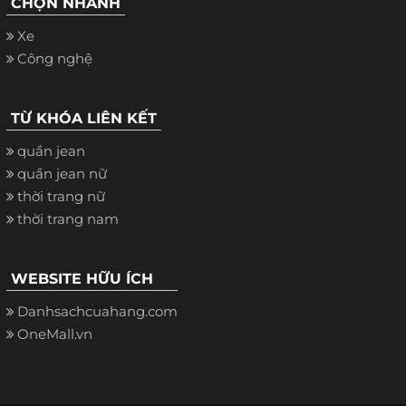
CHỌN NHANH
Xe
Công nghệ
TỪ KHÓA LIÊN KẾT
quần jean
quần jean nữ
thời trang nữ
thời trang nam
WEBSITE HỮU ÍCH
Danhsachcuahang.com
OneMall.vn