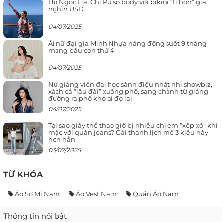
Hồ Ngọc Hà, Chi Pu so body với bikini “tí hon” giá
nghìn USD
04/07/2025
Ái nữ đại gia Minh Nhựa năng động suốt 9 tháng
mang bầu con thứ 4
04/07/2025
Nữ giảng viên đại học sành điệu nhất nhì showbiz,
xách cả “lâu đài” xuống phố, sang chảnh từ giảng
đường ra phố khó ai đọ lại
04/07/2025
Tại sao giày thể thao giờ bị nhiều chị em “xếp xó” khi
mặc với quần jeans? Gái thanh lịch mê 3 kiểu này
hơn hẳn
03/07/2025
TỪ KHÓA
Áo Sơ Mi Nam
Áo Vest Nam
Quần Áo Nam
Thông tin nổi bật