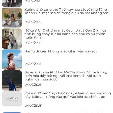
05/07/2025
Xuống phố sáng thứ 7 với váy hoa sặc sỡ như Tăng
Thanh Hà, mặc sao để trông điệu đà mà không sến
05/07/2025
Nữ ca sĩ U40 nhưng mặc đẹp hơn cả Gen Z, khi cá
tính bùng cháy, lúc lại bánh bèo như cô nữ chính
ngôn tình
05/07/2025
Hải Tú đi biển không mặc bikini vẫn gây sốt
05/07/2025
Gu ăn mặc của Phương Mỹ Chi ở tuổi 22: Trẻ trung,
biến hóa đầy bất ngờ với loạt item chỉ vài trăm
nghìn đã mua được
04/07/2025
Chị em 30 nên “tẩy chay” ngay 4 kiểu quần ống rộng
này: Mặc vào trông vừa quê vừa kéo tụt chiều cao
04/07/2025