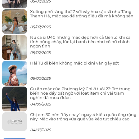
05/07/2025
Xuống phố sáng thứ 7 với váy hoa sặc sỡ như Tăng
Thanh Hà, mặc sao để trông điệu đà mà không sến
05/07/2025
Nữ ca sĩ U40 nhưng mặc đẹp hơn cả Gen Z, khi cá
tính bùng cháy, lúc lại bánh bèo như cô nữ chính
ngôn tình
05/07/2025
Hải Tú đi biển không mặc bikini vẫn gây sốt
05/07/2025
Gu ăn mặc của Phương Mỹ Chi ở tuổi 22: Trẻ trung,
biến hóa đầy bất ngờ với loạt item chỉ vài trăm
nghìn đã mua được
04/07/2025
Chị em 30 nên “tẩy chay” ngay 4 kiểu quần ống rộng
này: Mặc vào trông vừa quê vừa kéo tụt chiều cao
04/07/2025