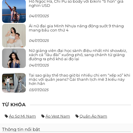
Hồ Ngọc Hà, Chi Pu so body với bikini “tí hon” giá
nghìn USD
04/07/2025
Ái nữ đại gia Minh Nhựa năng động suốt 9 tháng
mang bầu con thứ 4
04/07/2025
Nữ giảng viên đại học sành điệu nhất nhì showbiz,
xách cả “lâu đài” xuống phố, sang chảnh từ giảng
đường ra phố khó ai đọ lại
04/07/2025
Tại sao giày thể thao giờ bị nhiều chị em “xếp xó” khi
mặc với quần jeans? Gái thanh lịch mê 3 kiểu này
hơn hẳn
03/07/2025
TỪ KHÓA
Áo Sơ Mi Nam
Áo Vest Nam
Quần Áo Nam
Thông tin nổi bật