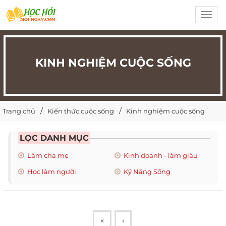
Toggl
navig
KINH NGHIỆM CUỘC SỐNG
Trang chủ
Kiến thức cuộc sống
Kinh nghiệm cuộc sống
LỌC DANH MỤC
Làm cha mẹ
Kinh doanh - làm giàu
Học làm người
Kỹ Năng Sống
«
‹