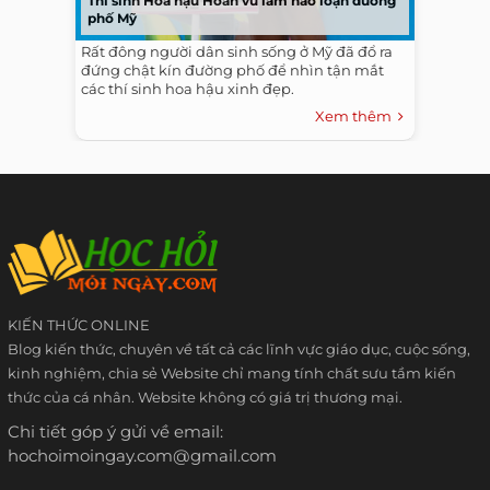
Thí sinh Hoa hậu Hoàn vũ làm náo loạn đường
phố Mỹ
Rất đông người dân sinh sống ở Mỹ đã đổ ra
đứng chật kín đường phố để nhìn tận mắt
các thí sinh hoa hậu xinh đẹp.
Xem thêm
KIẾN THỨC ONLINE
Blog kiến thức, chuyên về tất cả các lĩnh vực giáo dục, cuộc sống,
kinh nghiệm, chia sẻ Website chỉ mang tính chất sưu tầm kiến
thức của cá nhân. Website không có giá trị thương mại.
Chi tiết góp ý gửi về email:
hochoimoingay.com@gmail.com