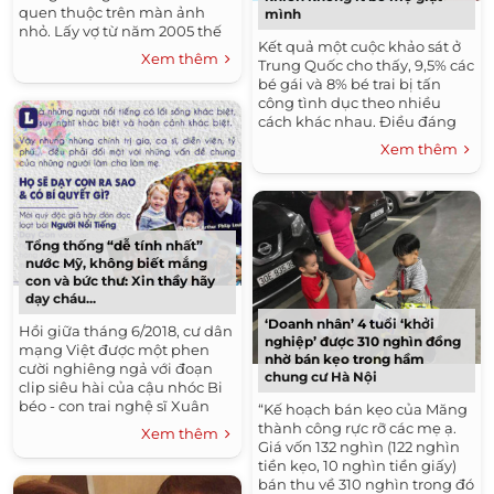
quen thuộc trên màn ảnh
mình
nhỏ. Lấy vợ từ năm 2005 thế
Kết quả một cuộc khảo sát ở
nhưng hôn nhân cũng nhanh
Xem thêm
Trung Quốc cho thấy, 9,5% các
chóng tan vỡ sau 3 năm
bé gái và 8% bé trai bị tấn
chung sống, Kinh...
công tình dục theo nhiều
cách khác nhau. Điều đáng
chú ý là các bé có nguy cơ trở
Xem thêm
thành nạn nhân từ chính...
Tổng thống “dễ tính nhất”
nước Mỹ, không biết mắng
con và bức thư: Xin thầy hãy
dạy cháu...
‘Doanh nhân’ 4 tuổi ‘khởi
Hồi giữa tháng 6/2018, cư dân
nghiệp’ được 310 nghìn đồng
mạng Việt được một phen
nhờ bán kẹo trong hầm
cười nghiêng ngả với đoạn
chung cư Hà Nội
clip siêu hài của cậu nhóc Bi
béo - con trai nghệ sĩ Xuân
“Kế hoạch bán kẹo của Măng
Bắc khi liên tục vừa khóc nấc
thành công rực rỡ các mẹ ạ.
Xem thêm
vừa lý sự với...
Giá vốn 132 nghìn (122 nghìn
tiền kẹo, 10 nghìn tiền giấy)
bán thu về 310 nghìn trong đó