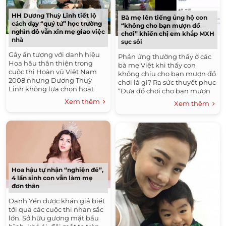
HH Dương Thuỳ Linh tiết lộ
Bà mẹ lên tiếng ủng hộ con
cách dạy “quý tử” học trường
“không cho bạn mượn đồ
nghìn đô vẫn xin mẹ giao việc
chơi” khiến chị em khắp MXH
nhà
sục sôi
Gây ấn tượng với danh hiệu
Phản ứng thường thấy ở các
Hoa hậu thân thiện trong
bà mẹ Việt khi thấy con
cuộc thi Hoàn vũ Việt Nam
không chịu cho bạn mượn đồ
2008 nhưng Dương Thuỳ
chơi là gì? Ra sức thuyết phục
Linh không lựa chọn hoạt
“Đưa đồ chơi cho bạn mượn
động nghệ thuật. Người đẹp
một chút đi con!”, mắng con
Xem thêm
Xem thêm
quyết định lên xe hoa vào
“Sao con ích kỷ...
năm 2010...
Hoa hậu tự nhận “nghiện đẻ”,
4 lần sinh con vẫn làm mẹ
đơn thân
Oanh Yến được khán giả biết
tới qua các cuộc thi nhan sắc
lớn. Sở hữu gương mặt bầu