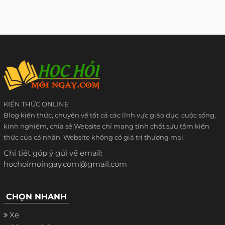
KIẾN THỨC ONLINE
Blog kiến thức, chuyên về tất cả các lĩnh vực giáo dục, cuộc sống,
kinh nghiệm, chia sẻ Website chỉ mang tính chất sưu tầm kiến
thức của cá nhân. Website không có giá trị thương mại.
Chi tiết góp ý gửi về email:
hochoimoingay.com@gmail.com
CHỌN NHANH
Xe