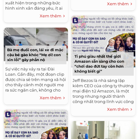
chính trị gia có ảnh hưởng
xuất hiện trong những bức
Xem thêm
nhất tại đảo quốc...
hình xinh xắn đáng yêu, ít ai
ngờ, Cadie Mộc Trà cũng là cô
Xem thêm
bé nghịch...
Bà mẹ đuổi con, lái xe đi mặc
cậu bé gào khóc “Mẹ ơi! con
Tỉ phú giàu nhất thế giới
xin lỗi” gây phẫn nộ
Amazon sẵn sàng cho con
“chơi dao đứt tay còn hơn
Sự việc này xảy ra tại Đài
không biết gì”
Loan. Gần đây, một đoạn clip
được chia sẻ trên mạng xã hội
Jeff Bezos là nhà sáng lập
cho thấy cảnh một người mẹ
kiêm CEO của công ty thương
ra sức ngăn cản, không cho
mại điện tử Amazon, là một
chính con trai mình lên xe về
trong nhưng người thành
Xem thêm
nhà chỉ để...
công nhất trong lĩnh vực công
nghệ với khối tài sản ước tính
Xem thêm
90.6 tỉ USD. Ông có...