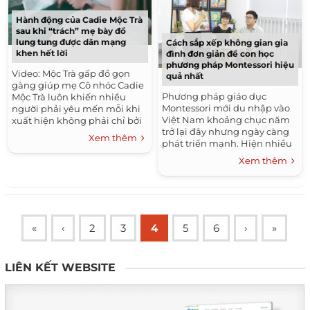
Hành động của Cadie Mộc Trà
sau khi “trách” mẹ bày đồ
lung tung được dân mạng
Cách sắp xếp không gian gia
khen hết lời
đình đơn giản để con học
phương pháp Montessori hiệu
Video: Mộc Trà gấp đồ gọn
quả nhất
gàng giúp mẹ Cô nhóc Cadie
Phương pháp giáo dục
Mộc Trà luôn khiến nhiều
Montessori mới du nhập vào
người phải yêu mến mỗi khi
Việt Nam khoảng chục năm
xuất hiện không phải chỉ bởi
trở lại đây nhưng ngày càng
vì vẻ ngoài xinh xắn, dễ
Xem thêm
phát triển mạnh. Hiện nhiều
thương mà còn...
phụ huynh quan tâm khi
Xem thêm
chọn phương pháp giáo dục
này và chọn...
«
‹
2
3
4
5
6
›
»
LIÊN KẾT WEBSITE