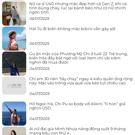
Nữ ca sĩ U40 nhưng mặc đẹp hơn cả Gen Z, khi cá
tính bùng cháy, lúc lại bánh bèo như cô nữ chính
ngôn tình
05/07/2025
Hải Tú đi biển không mặc bikini vẫn gây sốt
05/07/2025
Gu ăn mặc của Phương Mỹ Chi ở tuổi 22: Trẻ trung,
biến hóa đầy bất ngờ với loạt item chỉ vài trăm
nghìn đã mua được
04/07/2025
Chị em 30 nên “tẩy chay” ngay 4 kiểu quần ống rộng
này: Mặc vào trông vừa quê vừa kéo tụt chiều cao
04/07/2025
Hồ Ngọc Hà, Chi Pu so body với bikini “tí hon” giá
nghìn USD
04/07/2025
Ái nữ đại gia Minh Nhựa năng động suốt 9 tháng
mang bầu con thứ 4