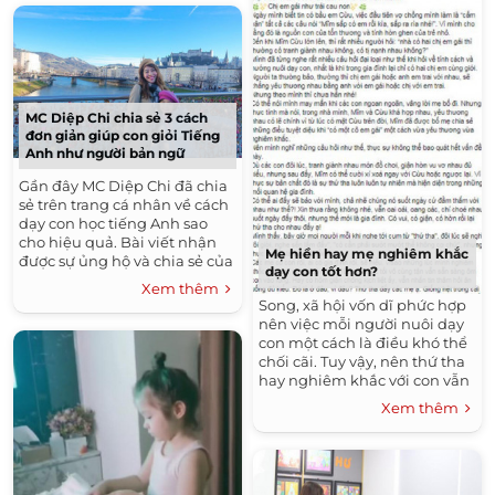
MC Diệp Chi chia sẻ 3 cách
đơn giản giúp con giỏi Tiếng
Anh như người bản ngữ
Gần đây MC Diệp Chi đã chia
sẻ trên trang cá nhân về cách
dạy con học tiếng Anh sao
cho hiệu quả. Bài viết nhận
Mẹ hiền hay mẹ nghiêm khắc
được sự ủng hộ và chia sẻ của
dạy con tốt hơn?
hàng trăm các bà mẹ bỉm
Xem thêm
sữa. Sumo (6...
Song, xã hội vốn dĩ phức hợp
nên việc mỗi người nuôi dạy
con một cách là điều khó thể
chối cãi. Tuy vậy, nên thứ tha
hay nghiêm khắc với con vẫn
luôn là điều các gia đình vẫn
Xem thêm
thường...