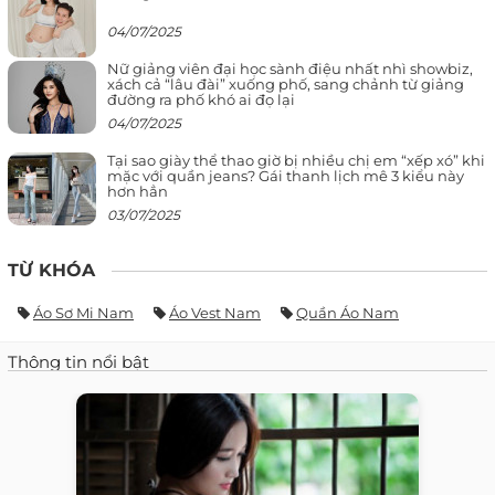
04/07/2025
Nữ giảng viên đại học sành điệu nhất nhì showbiz,
xách cả “lâu đài” xuống phố, sang chảnh từ giảng
đường ra phố khó ai đọ lại
04/07/2025
Tại sao giày thể thao giờ bị nhiều chị em “xếp xó” khi
mặc với quần jeans? Gái thanh lịch mê 3 kiểu này
hơn hẳn
03/07/2025
TỪ KHÓA
Áo Sơ Mi Nam
Áo Vest Nam
Quần Áo Nam
Thông tin nổi bật