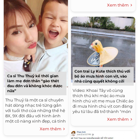
có 150 nghìn con tự bán, 70
Xem thêm
nghìn anh Mo trợ giúp...
Con trai Ly Kute thích thú với
Ca sĩ Thu Thuỷ kể thời gian
bộ áo mưa hình con vịt, vào
làm mẹ đơn thân “gào thét
nhà cũng quyết không cởi
đau đớn và không khóc được
Video: Khoai Tây vô cùng
nữa”
thích thú khi mặc áo mưa
Thu Thuỷ là một ca sĩ chuyên
hình chú vịt mẹ mua Chiếc áo
hát dòng nhạc trẻ từng gắn
đi mưa hình chú vịt con đáng
với tuổi thơ của những thế hệ
yêu từ lâu đã trở thành "món
8X, 9X đời đầu với hình ảnh
hàng hit" mà nhiều mẹ thích
Xem thêm
một cô nàng xinh đẹp, cá tính
mua cho con dùng. Chiếc...
và tràn đầy sức sống. Tuy
Xem thêm
nhiên,...