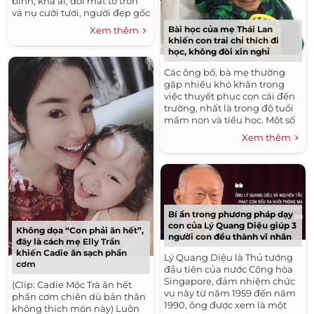
bĩnh, khả ái, đôi mắt to tròn
và nụ cười tươi, người đẹp gốc
Bà Rịa Vũng Tàu từng lọt vào
Bài học của mẹ Thái Lan
Xem thêm
chung...
khiến con trai chỉ thích đi
học, không đòi xin nghỉ
Các ông bố, bà mẹ thường
gặp nhiều khó khăn trong
việc thuyết phục con cái đến
trường, nhất là trong độ tuổi
mầm non và tiểu học. Một số
bố mẹ thậm chí phải hối lộ
Xem thêm
con bằng bữa...
Bí ẩn trong phương pháp dạy
con của Lý Quang Diệu giúp 3
Không dọa “Con phải ăn hết”,
người con đều thành vĩ nhân
đây là cách mẹ Elly Trần
khiến Cadie ăn sạch phần
Lý Quang Diệu là Thủ tướng
cơm
đầu tiên của nước Cộng hòa
Singapore, đảm nhiệm chức
(Clip: Cadie Mộc Trà ăn hết
vụ này từ năm 1959 đến năm
phần cơm chiên dù bản thân
1990, ông được xem là một
không thích món này) Luôn