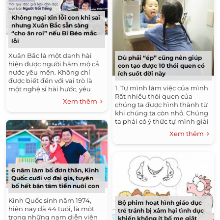
Không ngại xin lỗi con khi sai
nhưng Xuân Bắc sẵn sàng
“cho ăn roi” nếu Bi Béo mắc
lỗi
Xuân Bắc là một danh hài
Dù phải “ép” cũng nên giúp
hiện được người hâm mộ cả
con tạo được 10 thói quen có
nước yêu mến. Không chỉ
ích suốt đời này
được biết đến với vai trò là
1. Tự mình làm việc của mình
một nghệ sĩ hài hước, yêu
Rất nhiều thói quen của
nghề, Xuân bắc còn được biết
Xem thêm
chúng ta được hình thành từ
là một người...
khi chúng ta còn nhỏ. Chúng
ta phải có ý thức tự mình giải
quyết những việc của mình
Xem thêm
chứ không nên...
6 năm làm bố đơn thân, Kinh
Quốc cưới vợ đại gia, tuyên
bố hết bận tâm tiền nuôi con
Kinh Quốc sinh năm 1974,
Bộ phim hoạt hình giáo dục
hiện nay đã 44 tuổi, là một
trẻ tránh bị xâm hại tình dục
trong những nam diễn viên
khiến không ít bố mẹ giật