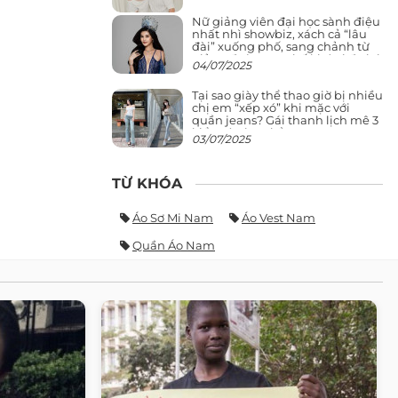
Nữ giảng viên đại học sành điệu
nhất nhì showbiz, xách cả “lâu
đài” xuống phố, sang chảnh từ
giảng đường ra phố khó ai đọ lại
04/07/2025
Tại sao giày thể thao giờ bị nhiều
chị em “xếp xó” khi mặc với
quần jeans? Gái thanh lịch mê 3
kiểu này hơn hẳn
03/07/2025
TỪ KHÓA
Áo Sơ Mi Nam
Áo Vest Nam
Quần Áo Nam