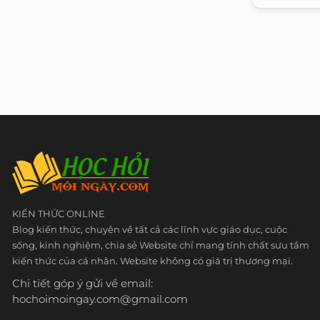
KIẾN THỨC ONLINE
Blog kiến thức, chuyên về tất cả các lĩnh vực giáo dục, cuộc
sống, kinh nghiệm, chia sẻ Website chỉ mang tính chất sưu tầm
kiến thức của cá nhân. Website không có giá trị thương mại.
Chi tiết góp ý gửi về email:
hochoimoingay.com@gmail.com