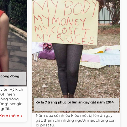
n cộng đồng
 viện Hý kịch
011 hiện
 cộng đồng
Kỳ lạ 7 trang phục bị lên án gay gắt năm 2014
ng" hot girl
gười...
Năm qua có nhiều kiểu mốt bị lên án gay
Xem thêm
gắt, thậm chí những người mặc chúng còn
bị phạt tù.