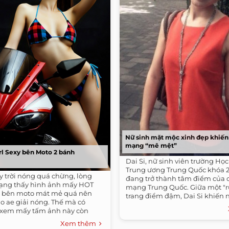
Nữ sinh mặt mộc xinh đẹp khiế
mạng “mê mệt”
rl Sexy bên Moto 2 bánh
Dai Si, nữ sinh viên trường Học
Trung ương Trung Quốc khóa 2
 trời nóng quá chừng, lòng
đang trở thành tâm điểm của
ạng thấy hình ảnh mấy HOT
mạng Trung Quốc. Giữa một "rừ
vải bên moto mát mẻ quá nên
trang điểm đậm, Dai Si khiến n
o ae giải nóng. Thế mà có
à xem mấy tấm ảnh này còn
Xem thêm