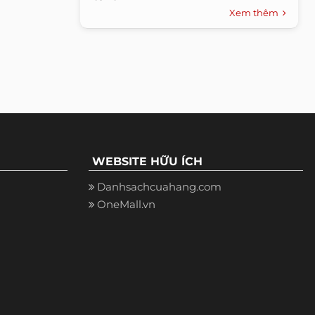
Xem thêm
WEBSITE HỮU ÍCH
Danhsachcuahang.com
OneMall.vn