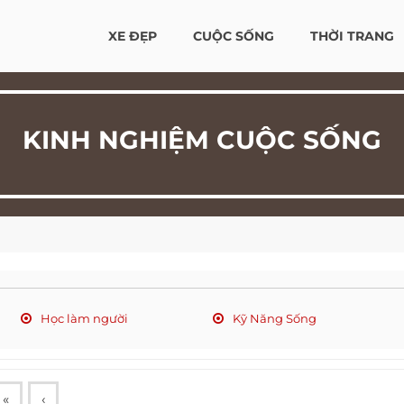
XE ĐẸP
CUỘC SỐNG
THỜI TRANG
KINH NGHIỆM CUỘC SỐNG
Học làm người
Kỹ Năng Sống
«
‹