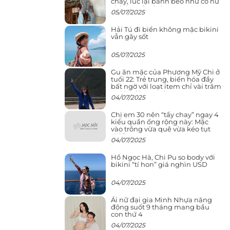
cháy, lúc lại bánh bèo như cô nữ
chính ngôn tình
05/07/2025
Hải Tú đi biển không mặc bikini
vẫn gây sốt
05/07/2025
Gu ăn mặc của Phương Mỹ Chi ở
tuổi 22: Trẻ trung, biến hóa đầy
bất ngờ với loạt item chỉ vài trăm
nghìn đã mua được
04/07/2025
Chị em 30 nên “tẩy chay” ngay 4
kiểu quần ống rộng này: Mặc
vào trông vừa quê vừa kéo tụt
chiều cao
04/07/2025
Hồ Ngọc Hà, Chi Pu so body với
bikini “tí hon” giá nghìn USD
04/07/2025
Ái nữ đại gia Minh Nhựa năng
động suốt 9 tháng mang bầu
con thứ 4
04/07/2025