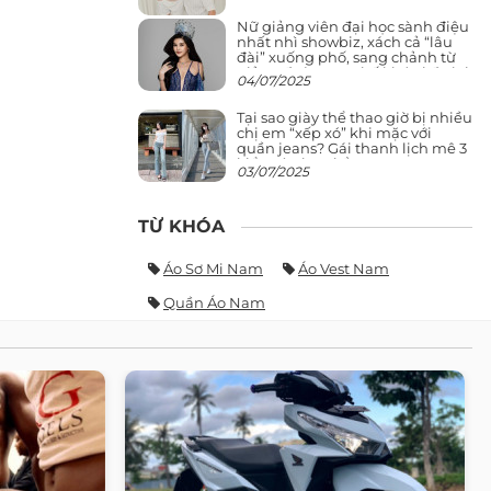
Nữ giảng viên đại học sành điệu
nhất nhì showbiz, xách cả “lâu
đài” xuống phố, sang chảnh từ
giảng đường ra phố khó ai đọ lại
04/07/2025
Tại sao giày thể thao giờ bị nhiều
chị em “xếp xó” khi mặc với
quần jeans? Gái thanh lịch mê 3
kiểu này hơn hẳn
03/07/2025
TỪ KHÓA
Áo Sơ Mi Nam
Áo Vest Nam
Quần Áo Nam