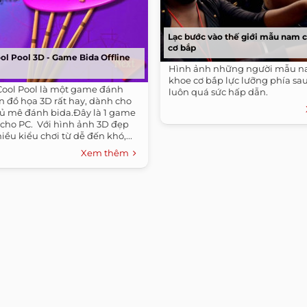
Lạc bước vào thế giới mẫu nam c
cơ bắp
l Pool 3D - Game Bida Offline
Hình ảnh những người mẫu na
khoe cơ bắp lực lưỡng phía sa
ool Pool là một game đánh
luôn quá sức hấp dẫn.
n đồ họa 3D rất hay, dành cho
ủ mê đánh bida.Đây là 1 game
 cho PC. ​ Với hình ảnh 3D đẹp
ều kiểu chơi từ dễ đến khó,...
Xem thêm