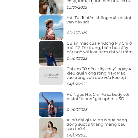
cháy, lúc lại bánh bèo như cô nữ
chính ngôn tình
05/07/2025
Hải Tú đi biển không mặc bikini
vẫn gây sốt
05/07/2025
Gu ăn mặc của Phương Mỹ Chi ở
tuổi 22: Trẻ trung, biến hóa đầy
bất ngờ với loạt item chỉ vài trăm
nghìn đã mua được
04/07/2025
Chị em 30 nên “tẩy chay” ngay 4
kiểu quần ống rộng này: Mặc
vào trông vừa quê vừa kéo tụt
chiều cao
04/07/2025
Hồ Ngọc Hà, Chi Pu so body với
bikini “tí hon” giá nghìn USD
04/07/2025
Ái nữ đại gia Minh Nhựa năng
động suốt 9 tháng mang bầu
con thứ 4
04/07/2025