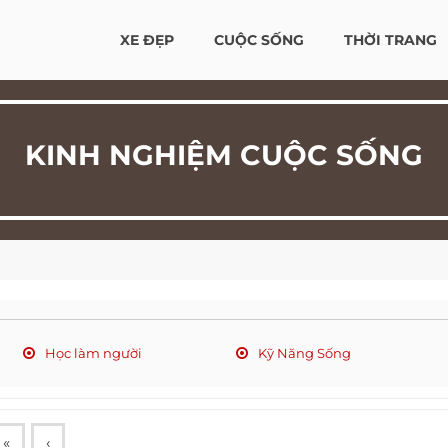
XE ĐẸP
CUỘC SỐNG
THỜI TRANG
KINH NGHIỆM CUỘC SỐNG
Học làm người
Kỹ Năng Sống
«
‹