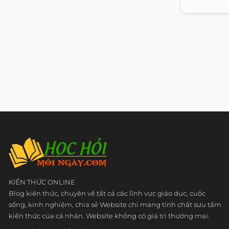
KIẾN THỨC ONLINE
Blog kiến thức, chuyên về tất cả các lĩnh vực giáo dục, cuộc
sống, kinh nghiệm, chia sẻ Website chỉ mang tính chất sưu tầm
kiến thức của cá nhân. Website không có giá trị thương mại.