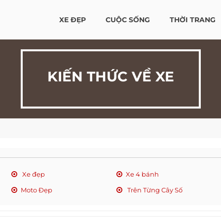
XE ĐẸP
CUỘC SỐNG
THỜI TRANG
KIẾN THỨC VỀ XE
Xe đẹp
Xe 4 bánh
Moto Đẹp
Trên Từng Cây Số