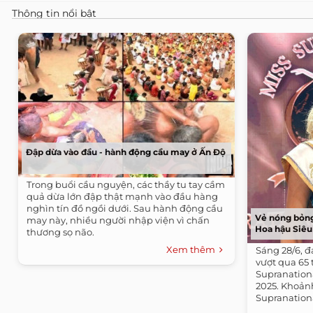
Thông tin nổi bật
Đập dừa vào đầu - hành động cầu may ở Ấn Độ
Trong buổi cầu nguyện, các thầy tu tay cầm
quả dừa lớn đập thật mạnh vào đầu hàng
nghìn tín đồ ngồi dưới. Sau hành động cầu
Vẻ nóng bỏng
may này, nhiều người nhập viện vì chấn
Hoa hậu Siêu
thương sọ não.
Xem thêm
Sáng 28/6, đ
vượt qua 65 
Supranationa
2025. Khoản
Supranationa