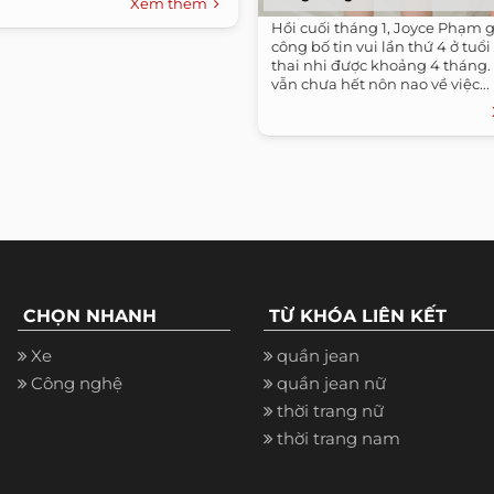
Xem thêm
Hồi cuối tháng 1, Joyce Phạm g
công bố tin vui lần thứ 4 ở tuổi
thai nhi được khoảng 4 tháng.
vẫn chưa hết nôn nao về việc...
CHỌN NHANH
TỪ KHÓA LIÊN KẾT
Xe
quần jean
Công nghệ
quần jean nữ
thời trang nữ
thời trang nam