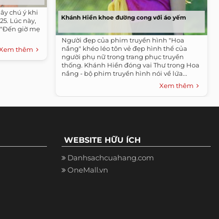
ây chú ý khi
Khánh Hiền khoe đường cong với áo yếm
 25. Lúc này,
 "Đến giờ mẹ
Người đẹp của phim truyền hình "Hoa
nắng" khéo léo tôn vẻ đẹp hình thể của
Xem thêm
người phụ nữ trong trang phục truyền
thống. Khánh Hiền đóng vai Thư trong Hoa
nắng - bộ phim truyền hình nói về lứa...
Xem thêm
WEBSITE HỮU ÍCH
Danhsachcuahang.com
OneMall.vn