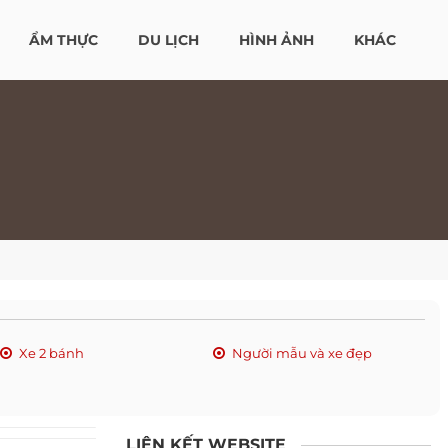
ẨM THỰC
DU LỊCH
HÌNH ẢNH
KHÁC
Xe 2 bánh
Người mẫu và xe đẹp
LIÊN KẾT WEBSITE