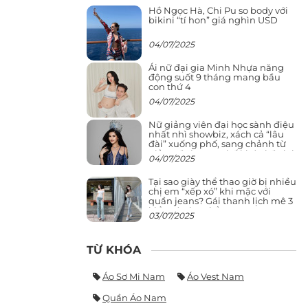
Hồ Ngọc Hà, Chi Pu so body với
bikini “tí hon” giá nghìn USD
04/07/2025
Ái nữ đại gia Minh Nhựa năng
động suốt 9 tháng mang bầu
con thứ 4
04/07/2025
Nữ giảng viên đại học sành điệu
nhất nhì showbiz, xách cả “lâu
đài” xuống phố, sang chảnh từ
giảng đường ra phố khó ai đọ lại
04/07/2025
Tại sao giày thể thao giờ bị nhiều
chị em “xếp xó” khi mặc với
quần jeans? Gái thanh lịch mê 3
kiểu này hơn hẳn
03/07/2025
TỪ KHÓA
Áo Sơ Mi Nam
Áo Vest Nam
Quần Áo Nam