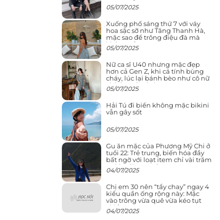
05/07/2025
Xuống phố sáng thứ 7 với váy
hoa sặc sỡ như Tăng Thanh Hà,
mặc sao để trông điệu đà mà
không sến
05/07/2025
Nữ ca sĩ U40 nhưng mặc đẹp
hơn cả Gen Z, khi cá tính bùng
cháy, lúc lại bánh bèo như cô nữ
chính ngôn tình
05/07/2025
Hải Tú đi biển không mặc bikini
vẫn gây sốt
05/07/2025
Gu ăn mặc của Phương Mỹ Chi ở
tuổi 22: Trẻ trung, biến hóa đầy
bất ngờ với loạt item chỉ vài trăm
nghìn đã mua được
04/07/2025
Chị em 30 nên “tẩy chay” ngay 4
kiểu quần ống rộng này: Mặc
vào trông vừa quê vừa kéo tụt
chiều cao
04/07/2025