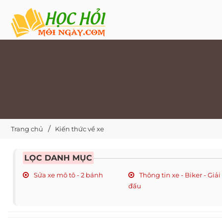
Trang chủ
Kiến thức về xe
LỌC DANH MỤC
Sửa xe mô tô - 2 bánh
Thông tin xe - Biker - Giải
đấu