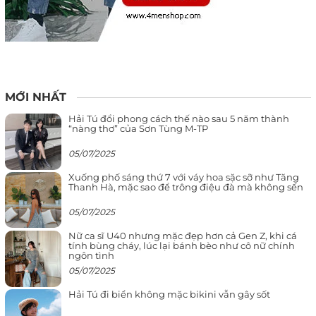
MỚI NHẤT
Hải Tú đổi phong cách thế nào sau 5 năm thành
“nàng thơ” của Sơn Tùng M-TP
05/07/2025
Xuống phố sáng thứ 7 với váy hoa sặc sỡ như Tăng
Thanh Hà, mặc sao để trông điệu đà mà không sến
05/07/2025
Nữ ca sĩ U40 nhưng mặc đẹp hơn cả Gen Z, khi cá
tính bùng cháy, lúc lại bánh bèo như cô nữ chính
ngôn tình
05/07/2025
Hải Tú đi biển không mặc bikini vẫn gây sốt