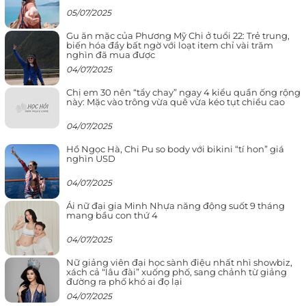
05/07/2025
Gu ăn mặc của Phương Mỹ Chi ở tuổi 22: Trẻ trung,
biến hóa đầy bất ngờ với loạt item chỉ vài trăm
nghìn đã mua được
04/07/2025
Chị em 30 nên “tẩy chay” ngay 4 kiểu quần ống rộng
này: Mặc vào trông vừa quê vừa kéo tụt chiều cao
04/07/2025
Hồ Ngọc Hà, Chi Pu so body với bikini “tí hon” giá
nghìn USD
04/07/2025
Ái nữ đại gia Minh Nhựa năng động suốt 9 tháng
mang bầu con thứ 4
04/07/2025
Nữ giảng viên đại học sành điệu nhất nhì showbiz,
xách cả “lâu đài” xuống phố, sang chảnh từ giảng
đường ra phố khó ai đọ lại
04/07/2025