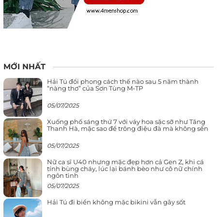
MỚI NHẤT
Hải Tú đổi phong cách thế nào sau 5 năm thành
“nàng thơ” của Sơn Tùng M-TP
05/07/2025
Xuống phố sáng thứ 7 với váy hoa sặc sỡ như Tăng
Thanh Hà, mặc sao để trông điệu đà mà không sến
05/07/2025
Nữ ca sĩ U40 nhưng mặc đẹp hơn cả Gen Z, khi cá
tính bùng cháy, lúc lại bánh bèo như cô nữ chính
ngôn tình
05/07/2025
Hải Tú đi biển không mặc bikini vẫn gây sốt