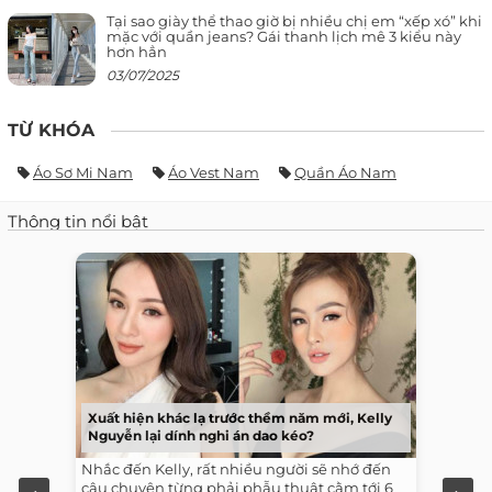
Tại sao giày thể thao giờ bị nhiều chị em “xếp xó” khi
mặc với quần jeans? Gái thanh lịch mê 3 kiểu này
hơn hẳn
03/07/2025
TỪ KHÓA
Áo Sơ Mi Nam
Áo Vest Nam
Quần Áo Nam
Thông tin nổi bật
Xuất hiện khác lạ trước thềm năm mới, Kelly
Nguyễn lại dính nghi án dao kéo?
Nhắc đến Kelly, rất nhiều người sẽ nhớ đến
câu chuyện từng phải phẫu thuật cằm tới 6