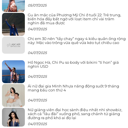
05/07/2025
Gu ăn mặc của Phương Mỹ Chi ở tuổi 22: Trẻ trung,
biến hóa đầy bất ngờ với loạt item chỉ vài trăm
nghìn đã mua được
04/07/2025
Chị em 30 nên “tẩy chay” ngay 4 kiểu quần ống rộng
này: Mặc vào trông vừa quê vừa kéo tụt chiều cao
04/07/2025
Hồ Ngọc Hà, Chi Pu so body với bikini “tí hon” giá
nghìn USD
04/07/2025
Ái nữ đại gia Minh Nhựa năng động suốt 9 tháng
mang bầu con thứ 4
04/07/2025
Nữ giảng viên đại học sành điệu nhất nhì showbiz,
xách cả “lâu đài” xuống phố, sang chảnh từ giảng
đường ra phố khó ai đọ lại
04/07/2025