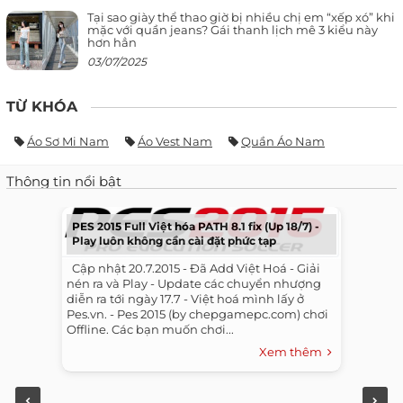
Tại sao giày thể thao giờ bị nhiều chị em “xếp xó” khi
mặc với quần jeans? Gái thanh lịch mê 3 kiểu này
hơn hẳn
03/07/2025
TỪ KHÓA
Áo Sơ Mi Nam
Áo Vest Nam
Quần Áo Nam
Thông tin nổi bật
PES 2015 Full Việt hóa PATH 8.1 fix (Up 18/7) -
Play luôn không cần cài đặt phức tạp
​ ​ Cập nhật 20.7.2015 - Đã Add Việt Hoá - Giải
nén ra và Play - Update các chuyển nhượng
diễn ra tới ngày 17.7 - Việt hoá mình lấy ở
Pes.vn. - Pes 2015 (by chepgamepc.com) chơi
Offline. Các bạn muốn chơi...
Xem thêm