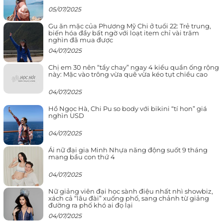
05/07/2025
Gu ăn mặc của Phương Mỹ Chi ở tuổi 22: Trẻ trung,
biến hóa đầy bất ngờ với loạt item chỉ vài trăm
nghìn đã mua được
04/07/2025
Chị em 30 nên “tẩy chay” ngay 4 kiểu quần ống rộng
này: Mặc vào trông vừa quê vừa kéo tụt chiều cao
04/07/2025
Hồ Ngọc Hà, Chi Pu so body với bikini “tí hon” giá
nghìn USD
04/07/2025
Ái nữ đại gia Minh Nhựa năng động suốt 9 tháng
mang bầu con thứ 4
04/07/2025
Nữ giảng viên đại học sành điệu nhất nhì showbiz,
xách cả “lâu đài” xuống phố, sang chảnh từ giảng
đường ra phố khó ai đọ lại
04/07/2025