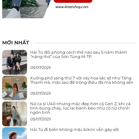
MỚI NHẤT
Hải Tú đổi phong cách thế nào sau 5 năm thành
“nàng thơ” của Sơn Tùng M-TP
05/07/2025
Xuống phố sáng thứ 7 với váy hoa sặc sỡ như Tăng
Thanh Hà, mặc sao để trông điệu đà mà không sến
05/07/2025
Nữ ca sĩ U40 nhưng mặc đẹp hơn cả Gen Z, khi cá
tính bùng cháy, lúc lại bánh bèo như cô nữ chính
ngôn tình
05/07/2025
Hải Tú đi biển không mặc bikini vẫn gây sốt