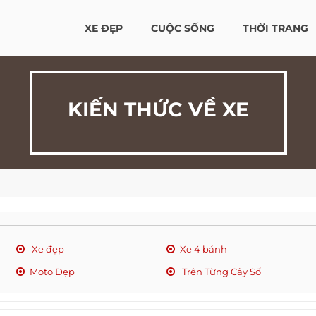
XE ĐẸP
CUỘC SỐNG
THỜI TRANG
KIẾN THỨC VỀ XE
Xe đẹp
Xe 4 bánh
Moto Đẹp
Trên Từng Cây Số