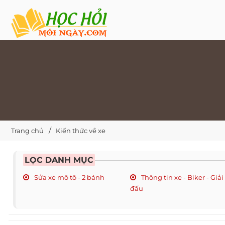
Trang chủ
Kiến thức về xe
LỌC DANH MỤC
Sửa xe mô tô - 2 bánh
Thông tin xe - Biker - Giải
đấu