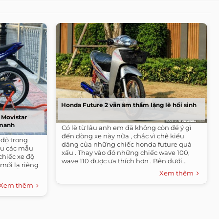
Honda Future 2 vẫn âm thầm lặng lẽ hồi sinh
 Movistar
 manh
Có lẽ từ lâu anh em đã không còn để ý gì
đến dòng xe này nữa , chắc vì chê kiểu
 độ trong
dáng của những chiếc honda future quá
ều các mẫu
xấu . Thay vào đó những chiếc wave 100,
chiếc xe độ
wave 110 được ưa thích hơn . Bên dưới...
mới lạ riêng
Xem thêm
Xem thêm