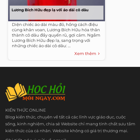
Lương Bích Hữu đẹp lạ với áo dài cô dâu
Diện chiếc áo dài màu đỏ, hồng cách điệu
cùng khăn voan, Lương Bích Hữu hóa thân
thành cô dâu đầy quyến rũ, gợi cảm. Ngắm
Lương Bích Hữu đẹp lạ, sang trọng với
những chiếc áo dài cô dâu: ...
Xem thêm
KIẾN THỨC ONLINE
Blog kiến thức, chuyên về tất cả các lĩnh vực giáo dục, cuộc
sống, kinh nghiệm, chia sẻ Website chỉ mang tính chất sưu tầm
kiến thức của cá nhân. Website không có giá trị thương mại.