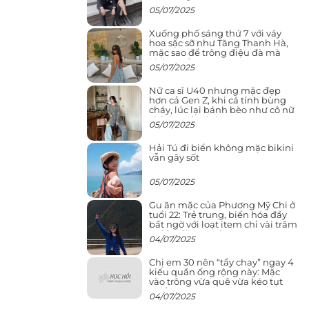
05/07/2025
Xuống phố sáng thứ 7 với váy
hoa sặc sỡ như Tăng Thanh Hà,
mặc sao để trông điệu đà mà
không sến
05/07/2025
Nữ ca sĩ U40 nhưng mặc đẹp
hơn cả Gen Z, khi cá tính bùng
cháy, lúc lại bánh bèo như cô nữ
chính ngôn tình
05/07/2025
Hải Tú đi biển không mặc bikini
vẫn gây sốt
05/07/2025
Gu ăn mặc của Phương Mỹ Chi ở
tuổi 22: Trẻ trung, biến hóa đầy
bất ngờ với loạt item chỉ vài trăm
nghìn đã mua được
04/07/2025
Chị em 30 nên “tẩy chay” ngay 4
kiểu quần ống rộng này: Mặc
vào trông vừa quê vừa kéo tụt
chiều cao
04/07/2025