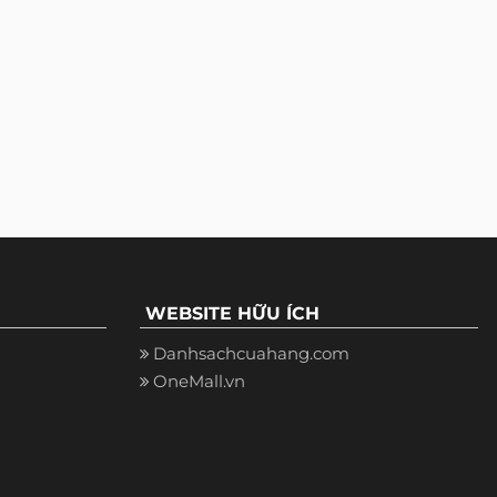
WEBSITE HỮU ÍCH
Danhsachcuahang.com
OneMall.vn