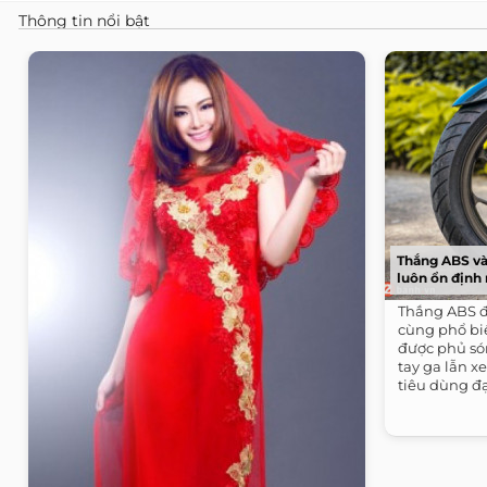
Thông tin nổi bật
Thắng ABS và
luôn ổn định
Thắng ABS đ
cùng phổ bi
được phủ só
tay ga lẫn x
tiêu dùng đạ