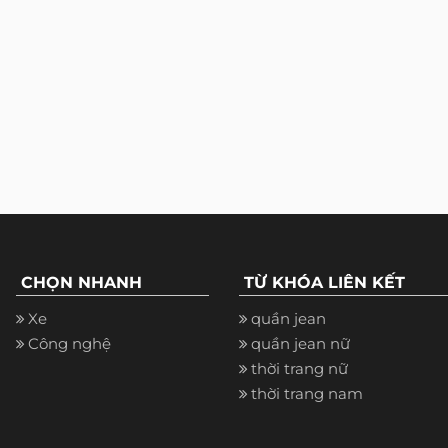
CHỌN NHANH
TỪ KHÓA LIÊN KẾT
Xe
quần jean
Công nghệ
quần jean nữ
thời trang nữ
thời trang nam