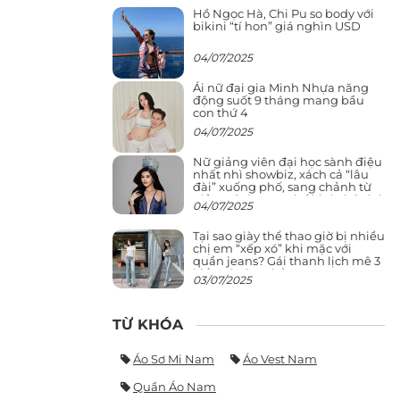
Hồ Ngọc Hà, Chi Pu so body với
bikini “tí hon” giá nghìn USD
04/07/2025
Ái nữ đại gia Minh Nhựa năng
động suốt 9 tháng mang bầu
con thứ 4
04/07/2025
Nữ giảng viên đại học sành điệu
nhất nhì showbiz, xách cả “lâu
đài” xuống phố, sang chảnh từ
giảng đường ra phố khó ai đọ lại
04/07/2025
Tại sao giày thể thao giờ bị nhiều
chị em “xếp xó” khi mặc với
quần jeans? Gái thanh lịch mê 3
kiểu này hơn hẳn
03/07/2025
TỪ KHÓA
Áo Sơ Mi Nam
Áo Vest Nam
Quần Áo Nam