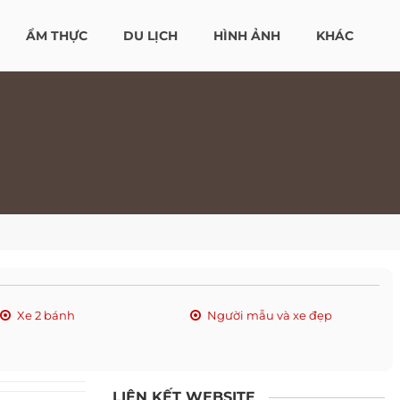
ẨM THỰC
DU LỊCH
HÌNH ẢNH
KHÁC
Xe 2 bánh
Người mẫu và xe đẹp
LIÊN KẾT WEBSITE