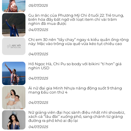
05/07/2025
Gu ăn mặc của Phương Mỹ Chi ở tuổi 22: Trẻ trung,
biến hóa đầy bất ngờ với loạt item chỉ vài trăm
nghìn đã mua được
04/07/2025
Chị em 30 nên “tẩy chay” ngay 4 kiểu quần ống rộng
này: Mặc vào trông vừa quê vừa kéo tụt chiều cao
04/07/2025
Hồ Ngọc Hà, Chi Pu so body với bikini “tí hon” giá
nghìn USD
04/07/2025
Ái nữ đại gia Minh Nhựa năng động suốt 9 tháng
mang bầu con thứ 4
04/07/2025
Nữ giảng viên đại học sành điệu nhất nhì showbiz,
xách cả “lâu đài” xuống phố, sang chảnh từ giảng
đường ra phố khó ai đọ lại
04/07/2025