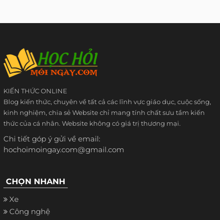
KIẾN THỨC ONLINE
Blog kiến thức, chuyên về tất cả các lĩnh vực giáo dục, cuộc sống,
kinh nghiệm, chia sẻ Website chỉ mang tính chất sưu tầm kiến
thức của cá nhân. Website không có giá trị thương mại.
Chi tiết góp ý gửi về email:
hochoimoingay.com@gmail.com
CHỌN NHANH
Xe
Công nghệ