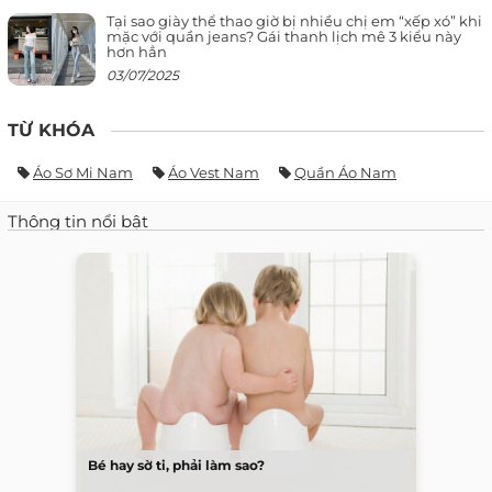
Tại sao giày thể thao giờ bị nhiều chị em “xếp xó” khi
mặc với quần jeans? Gái thanh lịch mê 3 kiểu này
hơn hẳn
03/07/2025
TỪ KHÓA
Áo Sơ Mi Nam
Áo Vest Nam
Quần Áo Nam
Thông tin nổi bật
Bé hay sờ ti, phải làm sao?