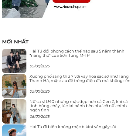
MỚI NHẤT
Hải Tú đổi phong cách thế nào sau 5 năm thành
“nàng thơ” của Sơn Tùng M-TP
05/07/2025
Xuống phố sáng thứ 7 với váy hoa sặc sỡ như Tăng
Thanh Hà, mặc sao để trông điệu đà mà không sến
05/07/2025
Nữ ca sĩ U40 nhưng mặc đẹp hơn cả Gen Z, khi cá
tính bùng cháy, lúc lại bánh bèo như cô nữ chính
ngôn tình
05/07/2025
Hải Tú đi biển không mặc bikini vẫn gây sốt