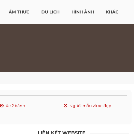
ẨM THỰC
DU LỊCH
HÌNH ẢNH
KHÁC
Xe 2 bánh
Người mẫu và xe đẹp
LIÊN KẾT WEBSITE