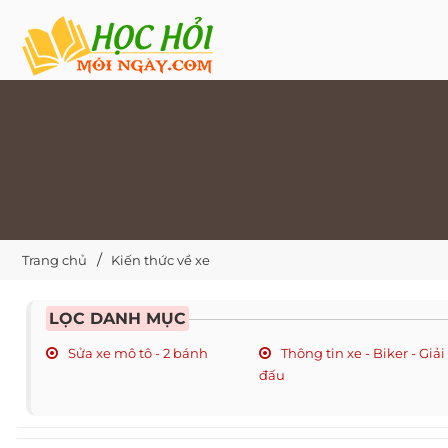
Trang chủ
Kiến thức về xe
LỌC DANH MỤC
Sửa xe mô tô - 2 bánh
Thông tin xe - Biker - Giải
đấu