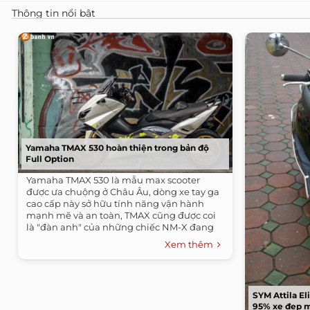
Thông tin nổi bật
Yamaha TMAX 530 hoàn thiện trong bản độ
Full Option
Yamaha TMAX 530 là mẫu max scooter
được ưa chuộng ở Châu Âu, dòng xe tay ga
cao cấp này sở hữu tính năng vận hành
mạnh mẽ và an toàn, TMAX cũng được coi
là "đàn anh" của những chiếc NM-X đang
bán tại...
Xem thêm
SYM Attila E
95% xe đẹp 