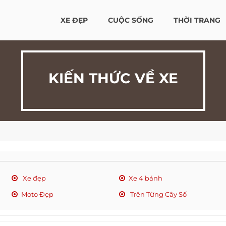
XE ĐẸP
CUỘC SỐNG
THỜI TRANG
KIẾN THỨC VỀ XE
Xe đẹp
Xe 4 bánh
Moto Đẹp
Trên Từng Cây Số