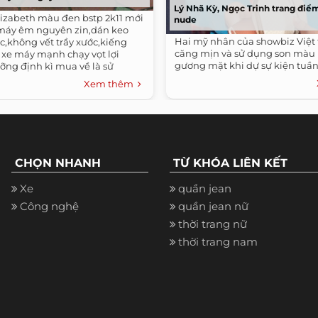
Lý Nhã Kỳ, Ngọc Trinh trang điể
lizabeth màu đen bstp 2k11 mới
nude
máy êm nguyên zin,dán keo
Hai mỹ nhân của showbiz Việt 
c,không vết trầy xước,kiếng
căng mịn và sử dụng son màu 
 xe máy mạnh chạy vọt lợi
gương mặt khi dự sự kiện tuần
ỡng định kì mua về là sử
Xem thêm
CHỌN NHANH
TỪ KHÓA LIÊN KẾT
Xe
quần jean
Công nghệ
quần jean nữ
thời trang nữ
thời trang nam