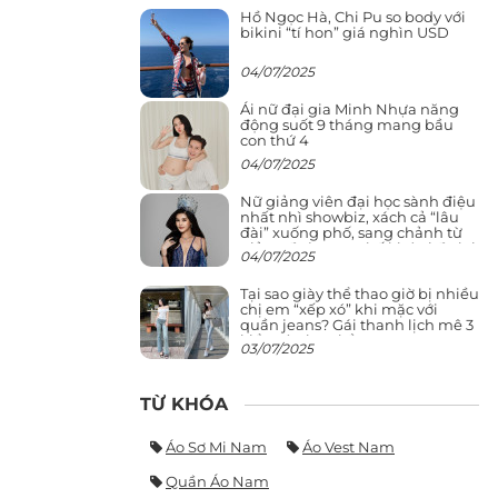
Hồ Ngọc Hà, Chi Pu so body với
bikini “tí hon” giá nghìn USD
04/07/2025
Ái nữ đại gia Minh Nhựa năng
động suốt 9 tháng mang bầu
con thứ 4
04/07/2025
Nữ giảng viên đại học sành điệu
nhất nhì showbiz, xách cả “lâu
đài” xuống phố, sang chảnh từ
giảng đường ra phố khó ai đọ lại
04/07/2025
Tại sao giày thể thao giờ bị nhiều
chị em “xếp xó” khi mặc với
quần jeans? Gái thanh lịch mê 3
kiểu này hơn hẳn
03/07/2025
TỪ KHÓA
Áo Sơ Mi Nam
Áo Vest Nam
Quần Áo Nam