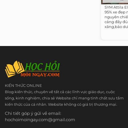
SYM Attila E
95% xe đẹp 
nguyên chiế
cảng đầy đủ
xăng,bảo dư
dụng...
KIẾN THỨC ONLINE
Blog kiến thức, chuyên về tất cả các lĩnh vực giáo dục, cuộc
sống, kinh nghiệm, chia sẻ Website chỉ mang tính chất sưu tầm
kiến thức của cá nhân. Website không có giá trị thương mại.
Chi tiết góp ý gửi về email:
hochoimoingay.com@gmail.com