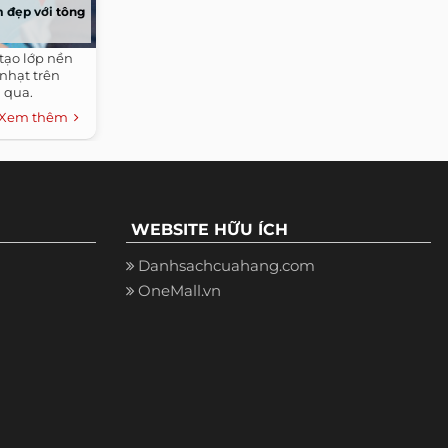
m đẹp với tông
tạo lớp nền
nhạt trên
 qua.
Xem thêm
WEBSITE HỮU ÍCH
Danhsachcuahang.com
OneMall.vn