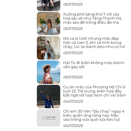
05/07/2025
Xuống phố sáng thứ 7 với váy
hoa sặc sỡ như Tăng Thanh Hà,
mặc sao để trông điệu đà mà
không sến
05/07/2025
Nữ ca sĩ U40 nhưng mặc đẹp
hơn cả Gen Z, khi cá tính bùng
cháy, lúc lại bánh bèo như cô nữ
chính ngôn tình
05/07/2025
Hải Tú đi biển không mặc bikini
vẫn gây sốt
05/07/2025
Gu ăn mặc của Phương Mỹ Chi ở
tuổi 22: Trẻ trung, biến hóa đầy
bất ngờ với loạt item chỉ vài trăm
nghìn đã mua được
04/07/2025
Chị em 30 nên “tẩy chay” ngay 4
kiểu quần ống rộng này: Mặc
vào trông vừa quê vừa kéo tụt
chiều cao
04/07/2025