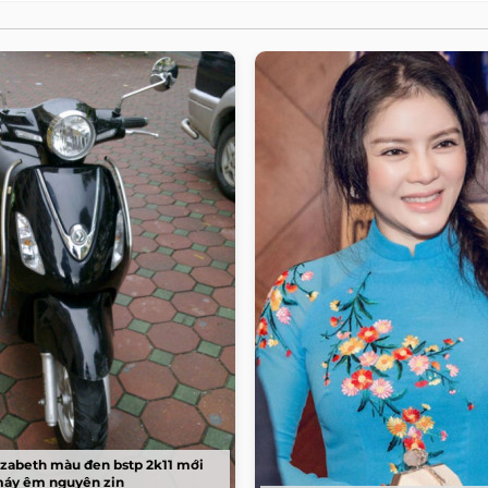
lizabeth màu đen bstp 2k11 mới
máy êm nguyên zin