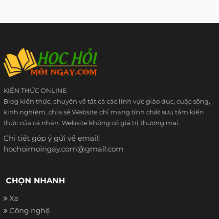
KIẾN THỨC ONLINE
Blog kiến thức, chuyên về tất cả các lĩnh vực giáo dục, cuộc sống,
kinh nghiệm, chia sẻ Website chỉ mang tính chất sưu tầm kiến
thức của cá nhân. Website không có giá trị thương mại.
Chi tiết góp ý gửi về email:
hochoimoingay.com@gmail.com
CHỌN NHANH
Xe
Công nghệ