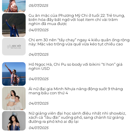
05/07/2025
Gu ăn mặc của Phương Mỹ Chi ở tuổi 22: Trẻ trung,
biến hóa đầy bất ngờ với loạt item chỉ vài trăm
nghìn đã mua được
04/07/2025
Chị em 30 nên “tẩy chay” ngay 4 kiểu quần ống rộng
này: Mặc vào trông vừa quê vừa kéo tụt chiều cao
04/07/2025
Hồ Ngọc Hà, Chi Pu so body với bikini “tí hon” giá
nghìn USD
04/07/2025
Ái nữ đại gia Minh Nhựa năng động suốt 9 tháng
mang bầu con thứ 4
04/07/2025
Nữ giảng viên đại học sành điệu nhất nhì showbiz,
xách cả “lâu đài” xuống phố, sang chảnh từ giảng
đường ra phố khó ai đọ lại
04/07/2025