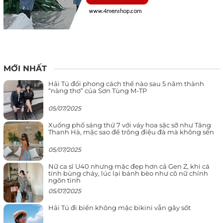
MỚI NHẤT
Hải Tú đổi phong cách thế nào sau 5 năm thành
“nàng thơ” của Sơn Tùng M-TP
05/07/2025
Xuống phố sáng thứ 7 với váy hoa sặc sỡ như Tăng
Thanh Hà, mặc sao để trông điệu đà mà không sến
05/07/2025
Nữ ca sĩ U40 nhưng mặc đẹp hơn cả Gen Z, khi cá
tính bùng cháy, lúc lại bánh bèo như cô nữ chính
ngôn tình
05/07/2025
Hải Tú đi biển không mặc bikini vẫn gây sốt