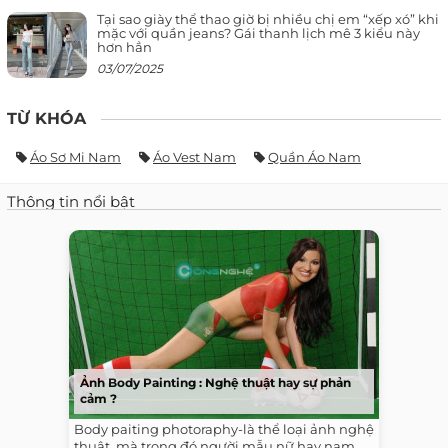
Tại sao giày thể thao giờ bị nhiều chị em “xếp xó” khi
mặc với quần jeans? Gái thanh lịch mê 3 kiểu này
hơn hẳn
03/07/2025
TỪ KHÓA
Áo Sơ Mi Nam
Áo Vest Nam
Quần Áo Nam
Thông tin nổi bật
Ảnh Body Painting : Nghệ thuật hay sự phản
cảm ?
Body paiting photoraphy-là thể loại ảnh nghệ
thuật, mà trong đó người mẫu nữ hay nam