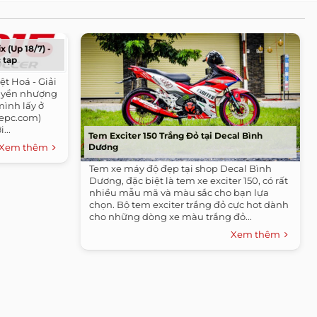
x (Up 18/7) -
 tạp
iệt Hoá - Giải
huyển nhượng
 mình lấy ở
mepc.com)
...
Tem Exciter 150 Trắng Đỏ tại Decal Bình
Xem thêm
Dương
Tem xe máy độ đẹp tại shop Decal Bình
Dương, đặc biệt là tem xe exciter 150, có rất
nhiều mẫu mã và màu sắc cho bạn lựa
chọn. Bộ tem exciter trắng đỏ cực hot dành
cho những dòng xe màu trắng đỏ...
Xem thêm