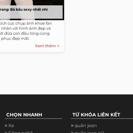
rang: Bà bầu sexy nhất nhì
tích cực chụp ảnh khoe fan
á nhân với hình ảnh đẹp và
ới đứa con đầu lòng cùng
 phục đẹp mắt.
Xem thêm
CHỌN NHANH
TỪ KHÓA LIÊN KẾT
Xe
quần jean
Công nghệ
quần jean nữ