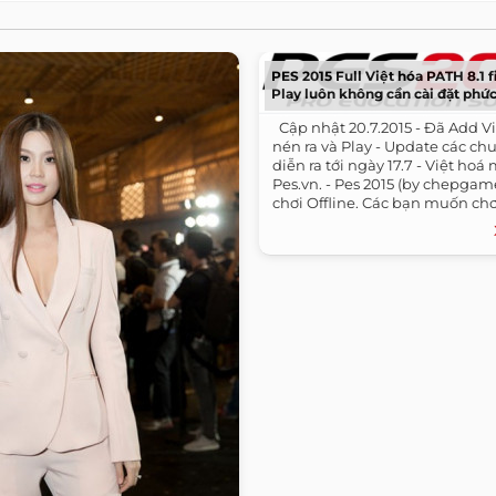
PES 2015 Full Việt hóa PATH 8.1 fi
Play luôn không cần cài đặt phức
​ ​ Cập nhật 20.7.2015 - Đã Add V
nén ra và Play - Update các c
diễn ra tới ngày 17.7 - Việt hoá
Pes.vn. - Pes 2015 (by chepga
chơi Offline. Các bạn muốn chơi