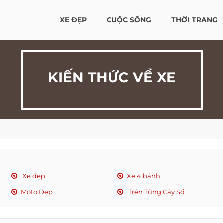
XE ĐẸP
CUỘC SỐNG
THỜI TRANG
KIẾN THỨC VỀ XE
Xe đẹp
Xe 4 bánh
Moto Đẹp
Trên Từng Cây Số