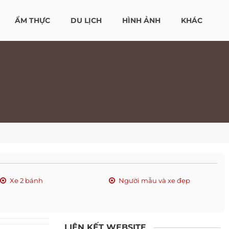
ẨM THỰC
DU LỊCH
HÌNH ẢNH
KHÁC
Xe 2 bánh
Người mẫu và xe đẹp
LIÊN KẾT WEBSITE