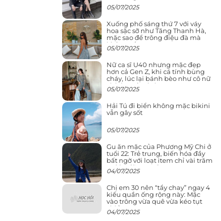
05/07/2025
Xuống phố sáng thứ 7 với váy
hoa sặc sỡ như Tăng Thanh Hà,
mặc sao để trông điệu đà mà
không sến
05/07/2025
Nữ ca sĩ U40 nhưng mặc đẹp
hơn cả Gen Z, khi cá tính bùng
cháy, lúc lại bánh bèo như cô nữ
chính ngôn tình
05/07/2025
Hải Tú đi biển không mặc bikini
vẫn gây sốt
05/07/2025
Gu ăn mặc của Phương Mỹ Chi ở
tuổi 22: Trẻ trung, biến hóa đầy
bất ngờ với loạt item chỉ vài trăm
nghìn đã mua được
04/07/2025
Chị em 30 nên “tẩy chay” ngay 4
kiểu quần ống rộng này: Mặc
vào trông vừa quê vừa kéo tụt
chiều cao
04/07/2025