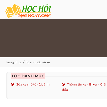
Trang chủ
Kiến thức về xe
LỌC DANH MỤC
Sửa xe mô tô - 2 bánh
Thông tin xe - Biker - Giải
đấu