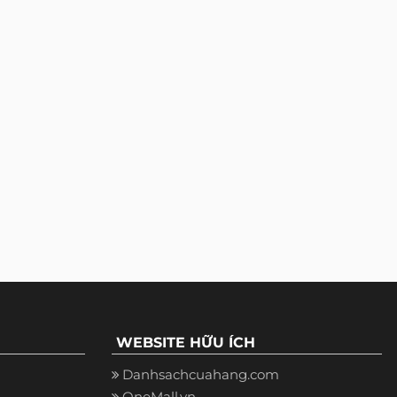
WEBSITE HỮU ÍCH
Danhsachcuahang.com
OneMall.vn