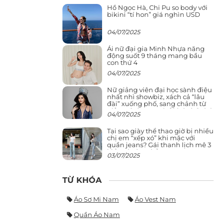
Hồ Ngọc Hà, Chi Pu so body với
bikini “tí hon” giá nghìn USD
04/07/2025
Ái nữ đại gia Minh Nhựa năng
động suốt 9 tháng mang bầu
con thứ 4
04/07/2025
Nữ giảng viên đại học sành điệu
nhất nhì showbiz, xách cả “lâu
đài” xuống phố, sang chảnh từ
giảng đường ra phố khó ai đọ lại
04/07/2025
Tại sao giày thể thao giờ bị nhiều
chị em “xếp xó” khi mặc với
quần jeans? Gái thanh lịch mê 3
kiểu này hơn hẳn
03/07/2025
TỪ KHÓA
Áo Sơ Mi Nam
Áo Vest Nam
Quần Áo Nam