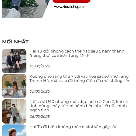
MỚI NHẤT
Hải Tú đổi phong cách thế nào sau 5 năm thành
“nàng thơ” của Sơn Tùng M-TP
05/07/2025
Xuống phố sáng thứ 7 với váy hoa sặc sỡ như Tăng
Thanh Hà, mặc sao để trông điệu đà mà không sến
05/07/2025
Nữ ca sĩ U40 nhưng mặc đẹp hơn cả Gen Z, khi cá
tính bùng cháy, lúc lại bánh bèo như cô nữ chính
ngôn tình
05/07/2025
Hải Tú đi biển không mặc bikini vẫn gây sốt