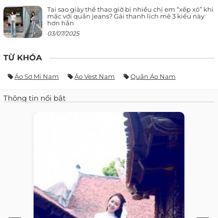
Tại sao giày thể thao giờ bị nhiều chị em “xếp xó” khi
mặc với quần jeans? Gái thanh lịch mê 3 kiểu này
hơn hẳn
03/07/2025
TỪ KHÓA
Áo Sơ Mi Nam
Áo Vest Nam
Quần Áo Nam
Thông tin nổi bật