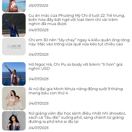
05/07/2025
Gu ăn mặc của Phương Mỹ Chi ở tuổi 22: Trẻ trung,
biến hóa đầy bất ngờ với loạt item chỉ vài trăm
nghìn đã mua được
04/07/2025
Chị em 30 nên “tẩy chay” ngay 4 kiểu quần ống rộng
này: Mặc vào trông vừa quê vừa kéo tụt chiều cao
04/07/2025
Hồ Ngọc Hà, Chi Pu so body với bikini “tí hon” giá
nghìn USD
04/07/2025
Ái nữ đại gia Minh Nhựa năng động suốt 9 tháng
mang bầu con thứ 4
04/07/2025
Nữ giảng viên đại học sành điệu nhất nhì showbiz,
xách cả “lâu đài” xuống phố, sang chảnh từ giảng
đường ra phố khó ai đọ lại
04/07/2025