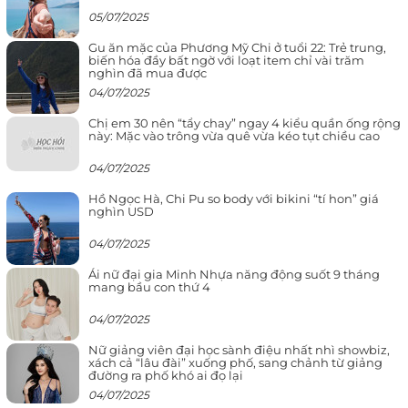
05/07/2025
Gu ăn mặc của Phương Mỹ Chi ở tuổi 22: Trẻ trung,
biến hóa đầy bất ngờ với loạt item chỉ vài trăm
nghìn đã mua được
04/07/2025
Chị em 30 nên “tẩy chay” ngay 4 kiểu quần ống rộng
này: Mặc vào trông vừa quê vừa kéo tụt chiều cao
04/07/2025
Hồ Ngọc Hà, Chi Pu so body với bikini “tí hon” giá
nghìn USD
04/07/2025
Ái nữ đại gia Minh Nhựa năng động suốt 9 tháng
mang bầu con thứ 4
04/07/2025
Nữ giảng viên đại học sành điệu nhất nhì showbiz,
xách cả “lâu đài” xuống phố, sang chảnh từ giảng
đường ra phố khó ai đọ lại
04/07/2025