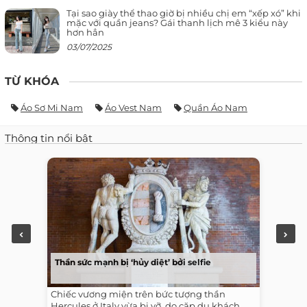
Tại sao giày thể thao giờ bị nhiều chị em “xếp xó” khi
mặc với quần jeans? Gái thanh lịch mê 3 kiểu này
hơn hẳn
03/07/2025
TỪ KHÓA
Áo Sơ Mi Nam
Áo Vest Nam
Quần Áo Nam
Thông tin nổi bật
Thần sức mạnh bị ‘hủy diệt’ bởi selfie
Chiếc vương miện trên bức tượng thần
Hercules ở Italy vừa bị vỡ, do cặp du khách