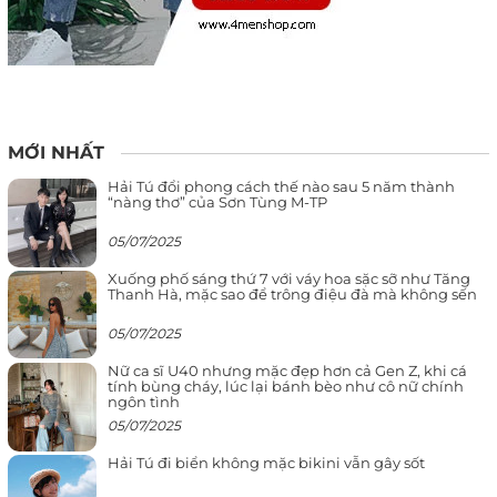
MỚI NHẤT
Hải Tú đổi phong cách thế nào sau 5 năm thành
“nàng thơ” của Sơn Tùng M-TP
05/07/2025
Xuống phố sáng thứ 7 với váy hoa sặc sỡ như Tăng
Thanh Hà, mặc sao để trông điệu đà mà không sến
05/07/2025
Nữ ca sĩ U40 nhưng mặc đẹp hơn cả Gen Z, khi cá
tính bùng cháy, lúc lại bánh bèo như cô nữ chính
ngôn tình
05/07/2025
Hải Tú đi biển không mặc bikini vẫn gây sốt