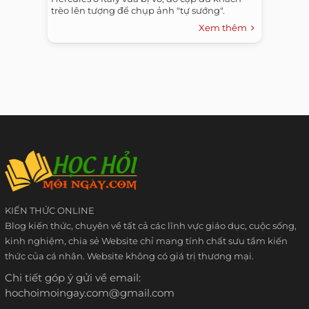
trèo lên tượng để chụp ảnh "tự sướng".
Xem thêm
KIẾN THỨC ONLINE
Blog kiến thức, chuyên về tất cả các lĩnh vực giáo dục, cuộc sống,
kinh nghiệm, chia sẻ Website chỉ mang tính chất sưu tầm kiến
thức của cá nhân. Website không có giá trị thương mại.
Chi tiết góp ý gửi về email:
hochoimoingay.com@gmail.com