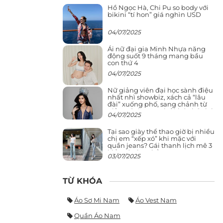
Hồ Ngọc Hà, Chi Pu so body với
bikini “tí hon” giá nghìn USD
04/07/2025
Ái nữ đại gia Minh Nhựa năng
động suốt 9 tháng mang bầu
con thứ 4
04/07/2025
Nữ giảng viên đại học sành điệu
nhất nhì showbiz, xách cả “lâu
đài” xuống phố, sang chảnh từ
giảng đường ra phố khó ai đọ lại
04/07/2025
Tại sao giày thể thao giờ bị nhiều
chị em “xếp xó” khi mặc với
quần jeans? Gái thanh lịch mê 3
kiểu này hơn hẳn
03/07/2025
TỪ KHÓA
Áo Sơ Mi Nam
Áo Vest Nam
Quần Áo Nam