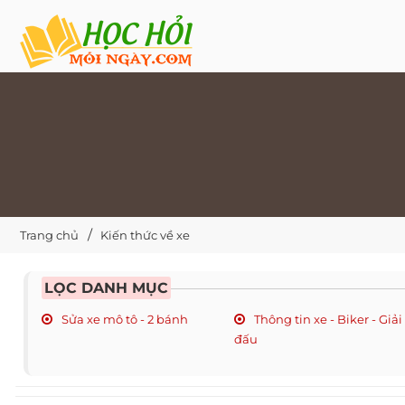
Trang chủ
Kiến thức về xe
LỌC DANH MỤC
Sửa xe mô tô - 2 bánh
Thông tin xe - Biker - Giải
đấu