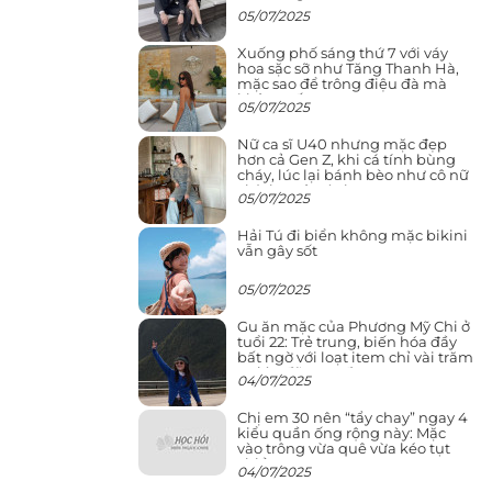
05/07/2025
Xuống phố sáng thứ 7 với váy
hoa sặc sỡ như Tăng Thanh Hà,
mặc sao để trông điệu đà mà
không sến
05/07/2025
Nữ ca sĩ U40 nhưng mặc đẹp
hơn cả Gen Z, khi cá tính bùng
cháy, lúc lại bánh bèo như cô nữ
chính ngôn tình
05/07/2025
Hải Tú đi biển không mặc bikini
vẫn gây sốt
05/07/2025
Gu ăn mặc của Phương Mỹ Chi ở
tuổi 22: Trẻ trung, biến hóa đầy
bất ngờ với loạt item chỉ vài trăm
nghìn đã mua được
04/07/2025
Chị em 30 nên “tẩy chay” ngay 4
kiểu quần ống rộng này: Mặc
vào trông vừa quê vừa kéo tụt
chiều cao
04/07/2025