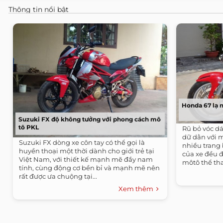
Thông tin nổi bật
Honda 67 lạ 
Suzuki FX độ không tưởng với phong cách mô
tô PKL
Rũ bỏ vóc dá
dữ dằn với m
Suzuki FX dòng xe côn tay có thể gọi là
nhiều trang 
huyền thoại một thời dành cho giới trẻ tại
của xe đều 
Việt Nam, với thiết kế mạnh mẽ đầy nam
môtô thể thao
tính, cùng động cơ bền bỉ và mạnh mẽ nên
rất được ưa chuộng tại...
Xem thêm