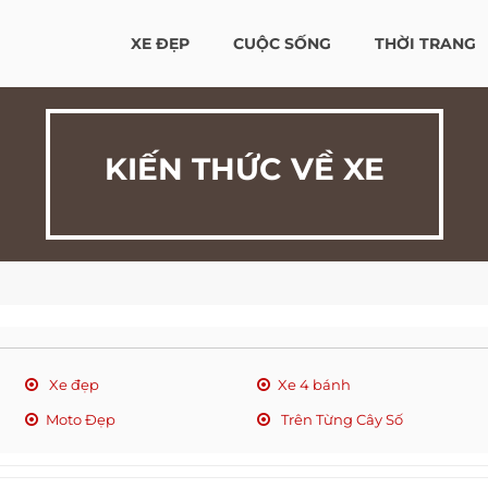
XE ĐẸP
CUỘC SỐNG
THỜI TRANG
KIẾN THỨC VỀ XE
Xe đẹp
Xe 4 bánh
Moto Đẹp
Trên Từng Cây Số