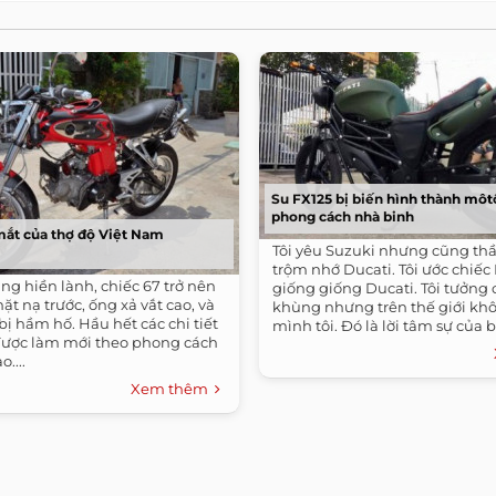
Su FX125 bị biến hình thành môt
phong cách nhà binh
mắt của thợ độ Việt Nam
Tôi yêu Suzuki nhưng cũng t
trộm nhớ Ducati. Tôi ước chiếc 
ng hiền lành, chiếc 67 trở nên
giống giống Ducati. Tôi tưởng 
ặt nạ trước, ống xả vắt cao, và
khùng nhưng trên thế giới khô
bị hầm hố. Hầu hết các chi tiết
mình tôi. Đó là lời tâm sự của b
được làm mới theo phong cách
....
Xem thêm