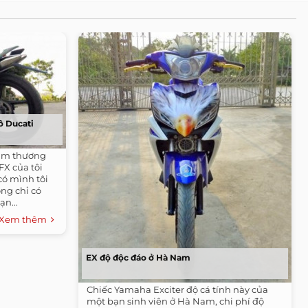
ô Ducati
hầm thương
FX của tôi
có mình tôi
ng chỉ có
ạn...
Xem thêm
EX độ độc đáo ở Hà Nam
Chiếc Yamaha Exciter độ cá tính này của
một bạn sinh viên ở Hà Nam, chi phí độ