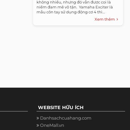
không nhiều, nhưng đó vẫn được coi là
niềm đam mê vô tận. ​ ​Yamaha Exciter là
mẫu côn tay sử dụng động cơ 4 thì...
Xem thêm
WEBSITE HỮU ÍCH
Danhsachcuahang.com
OneMall.vn