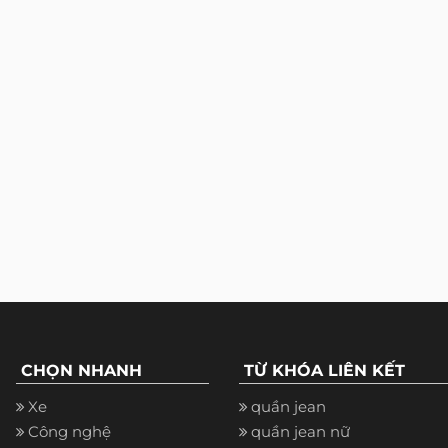
CHỌN NHANH
TỪ KHÓA LIÊN KẾT
Xe
quần jean
Công nghệ
quần jean nữ