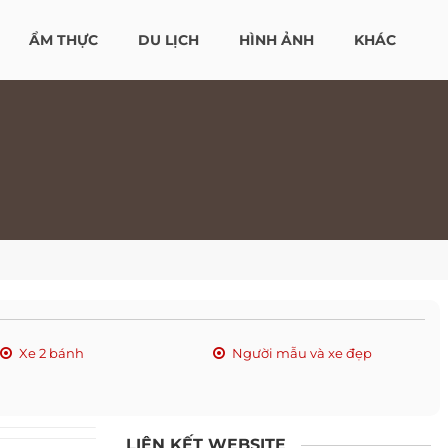
ẨM THỰC
DU LỊCH
HÌNH ẢNH
KHÁC
Xe 2 bánh
Người mẫu và xe đẹp
LIÊN KẾT WEBSITE